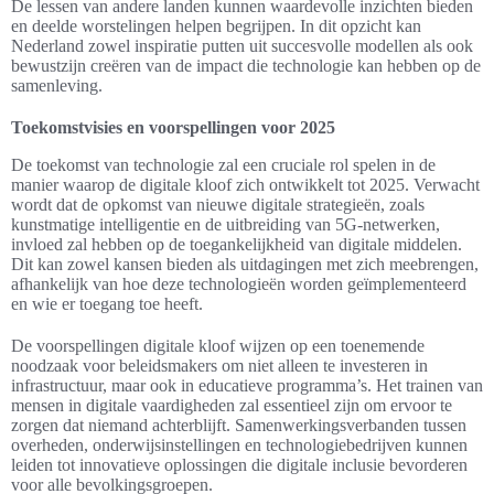
De lessen van andere landen kunnen waardevolle inzichten bieden
en deelde worstelingen helpen begrijpen. In dit opzicht kan
Nederland zowel inspiratie putten uit succesvolle modellen als ook
bewustzijn creëren van de impact die technologie kan hebben op de
samenleving.
Toekomstvisies en voorspellingen voor 2025
De toekomst van technologie zal een cruciale rol spelen in de
manier waarop de digitale kloof zich ontwikkelt tot 2025. Verwacht
wordt dat de opkomst van nieuwe digitale strategieën, zoals
kunstmatige intelligentie en de uitbreiding van 5G-netwerken,
invloed zal hebben op de toegankelijkheid van digitale middelen.
Dit kan zowel kansen bieden als uitdagingen met zich meebrengen,
afhankelijk van hoe deze technologieën worden geïmplementeerd
en wie er toegang toe heeft.
De voorspellingen digitale kloof wijzen op een toenemende
noodzaak voor beleidsmakers om niet alleen te investeren in
infrastructuur, maar ook in educatieve programma’s. Het trainen van
mensen in digitale vaardigheden zal essentieel zijn om ervoor te
zorgen dat niemand achterblijft. Samenwerkingsverbanden tussen
overheden, onderwijsinstellingen en technologiebedrijven kunnen
leiden tot innovatieve oplossingen die digitale inclusie bevorderen
voor alle bevolkingsgroepen.