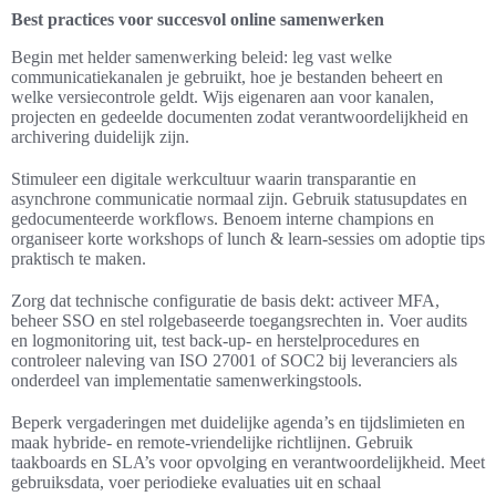
Best practices voor succesvol online samenwerken
Begin met helder samenwerking beleid: leg vast welke
communicatiekanalen je gebruikt, hoe je bestanden beheert en
welke versiecontrole geldt. Wijs eigenaren aan voor kanalen,
projecten en gedeelde documenten zodat verantwoordelijkheid en
archivering duidelijk zijn.
Stimuleer een digitale werkcultuur waarin transparantie en
asynchrone communicatie normaal zijn. Gebruik statusupdates en
gedocumenteerde workflows. Benoem interne champions en
organiseer korte workshops of lunch & learn-sessies om adoptie tips
praktisch te maken.
Zorg dat technische configuratie de basis dekt: activeer MFA,
beheer SSO en stel rolgebaseerde toegangsrechten in. Voer audits
en logmonitoring uit, test back-up- en herstelprocedures en
controleer naleving van ISO 27001 of SOC2 bij leveranciers als
onderdeel van implementatie samenwerkingstools.
Beperk vergaderingen met duidelijke agenda’s en tijdslimieten en
maak hybride- en remote-vriendelijke richtlijnen. Gebruik
taakboards en SLA’s voor opvolging en verantwoordelijkheid. Meet
gebruiksdata, voer periodieke evaluaties uit en schaal