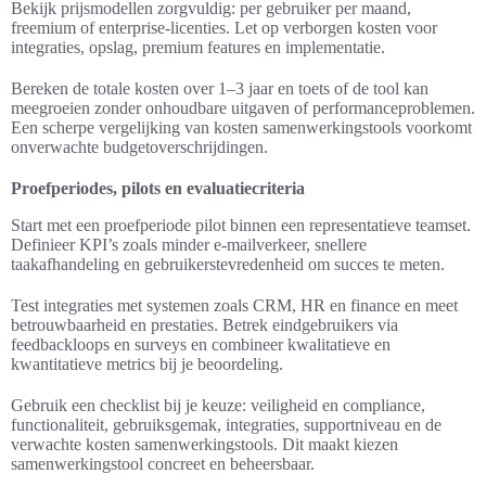
Bekijk prijsmodellen zorgvuldig: per gebruiker per maand,
freemium of enterprise-licenties. Let op verborgen kosten voor
integraties, opslag, premium features en implementatie.
Bereken de totale kosten over 1–3 jaar en toets of de tool kan
meegroeien zonder onhoudbare uitgaven of performanceproblemen.
Een scherpe vergelijking van kosten samenwerkingstools voorkomt
onverwachte budgetoverschrijdingen.
Proefperiodes, pilots en evaluatiecriteria
Start met een proefperiode pilot binnen een representatieve teamset.
Definieer KPI’s zoals minder e-mailverkeer, snellere
taakafhandeling en gebruikerstevredenheid om succes te meten.
Test integraties met systemen zoals CRM, HR en finance en meet
betrouwbaarheid en prestaties. Betrek eindgebruikers via
feedbackloops en surveys en combineer kwalitatieve en
kwantitatieve metrics bij je beoordeling.
Gebruik een checklist bij je keuze: veiligheid en compliance,
functionaliteit, gebruiksgemak, integraties, supportniveau en de
verwachte kosten samenwerkingstools. Dit maakt kiezen
samenwerkingstool concreet en beheersbaar.