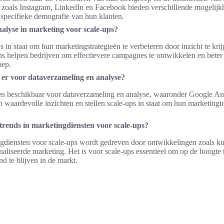
 zoals Instagram, LinkedIn en Facebook bieden verschillende mogelijkh
 specifieke demografie van hun klanten.
nalyse in marketing voor scale-ups?
ps in staat om hun marketingstrategieën te verbeteren door inzicht te kri
 helpen bedrijven om effectievere campagnes te ontwikkelen en beter i
oep.
 er voor dataverzameling en analyse?
ten beschikbaar voor dataverzameling en analyse, waaronder Google An
n waardevolle inzichten en stellen scale-ups in staat om hun marketing
trends in marketingdiensten voor scale-ups?
diensten voor scale-ups wordt gedreven door ontwikkelingen zoals kuns
aliseerde marketing. Het is voor scale-ups essentieel om op de hoogte t
d te blijven in de markt.