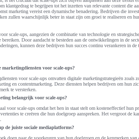
, is het cruciaal dat scale-ups zich blijven aanpassen aan deze trends e
m klantgedrag te begrijpen tot het inzetten van relevante content die aan
mst marketing vereist een dynamische benadering. Bedrijven die inves
ken zullen waarschijnlijk beter in staat zijn om groei te realiseren en h
voor scale-ups, aangezien de combinatie van technologie en strategische
e bereiken. Door aandacht te besteden aan de ontwikkelingen in de secto
deringen, kunnen deze bedrijven hun succes continu verankeren in de
e marketingdiensten voor scale-ups?
gdiensten voor scale-ups omvatten digitale marketingstrategieën zoals 
eting en contentmarketing. Deze diensten helpen bedrijven om hun zich
merk te versterken.
eting belangrijk voor scale-ups?
iaal voor scale-ups omdat het hen in staat stelt om kosteneffectief hun p
vertenties te creëren die hun doelgroep aanspreken. Het vergroot de ka
.
up de juiste sociale mediaplatforms?
oek doen naar de voorkeuren van hun doelgroep en de kenmerken van d