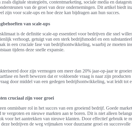
zoals digitale strategieën, contentmarketing, sociale media en datages
 ondersteunen van de groei van deze ondernemingen. Dit artikel biedt in
el zijn voor scale-ups en hoe deze kan bijdragen aan hun succes.
ngbehoeften van scale-ups
klimaat is de definitie scale-up essentieel voor bedrijven die snel will
zienlijk verhoogt, getuigt van een sterk bedrijfsmodel en een substantie
ak in een cruciale fase van bedrijfsontwikkeling, waarbij ze moeten in
staan tijdens deze snelle expansie.
kteriseerd door zijn vermogen om meer dan 20% jaar-op-jaar te groeien.
artfase en heeft bewezen dat er voldoende vraag is naar zijn producten 
raag door middel van een gedegen bedrijfsontwikkeling, wat leidt tot e
n cruciaal zijn voor groei
een onmisbare rol in het succes van een groeiend bedrijf. Goede market
 te vergroten en nieuwe markten aan te boren. Dit is niet alleen belan
ok voor het aantrekken van nieuwe klanten. Door effectief gebruik te 
deze bedrijven de weg vrijmaken voor duurzame groei en succesvolle 