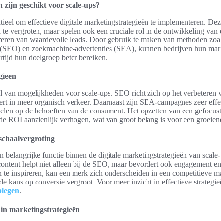
 zijn geschikt voor scale-ups?
ntieel om effectieve digitale marketingstrategieën te implementeren. Dez
 te vergroten, maar spelen ook een cruciale rol in de ontwikkeling van 
reren van waardevolle leads. Door gebruik te maken van methoden zoa
 (SEO) en zoekmachine-advertenties (SEA), kunnen bedrijven hun mar
rtijd hun doelgroep beter bereiken.
gieën
al van mogelijkheden voor scale-ups. SEO richt zich op het verbeteren 
ert in meer organisch verkeer. Daarnaast zijn SEA-campagnes zeer effec
spelen op de behoeften van de consument. Het opzetten van een gefocust
e ROI aanzienlijk verhogen, wat van groot belang is voor een groeie
schaalvergroting
 belangrijke functie binnen de digitale marketingstrategieën van scale
ontent helpt niet alleen bij de SEO, maar bevordert ook engagement en 
 te inspireren, kan een merk zich onderscheiden in een competitieve ma
e kans op conversie vergroot. Voor meer inzicht in effectieve strategi
plegen
.
 in marketingstrategieën