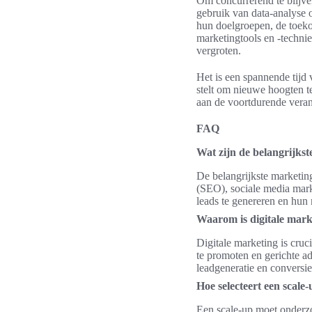
Om concurrerend te blijven
gebruik van data-analyse o
hun doelgroepen, de toeko
marketingtools en -technie
vergroten.
Het is een spannende tijd 
stelt om nieuwe hoogten t
aan de voortdurende veran
FAQ
Wat zijn de belangrijkst
De belangrijkste marketin
(SEO), sociale media mark
leads te genereren en hun 
Waarom is digitale mark
Digitale marketing is cruc
te promoten en gerichte ad
leadgeneratie en conversie
Hoe selecteert een scale-
Een scale-up moet onderz