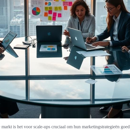
 markt is het voor scale-ups cruciaal om hun marketingstrategieën goed t