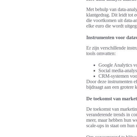
Met behulp van data-analys
klantgedrag. Dit leidt tot
die voortkomen uit data-a
elke euro die wordt uitge
Instrumenten voor datav
Er zijn verschillende ins
tools omvatten:
Google Analytics v
Social media-analys
CRM-systemen voor
Door deze instrumenten eff
bijdraagt aan een grotere k
De toekomst van marketi
De toekomst van marketing
veranderende trends in co
meer, maar hebben hun we
scale-ups in staat om hun 