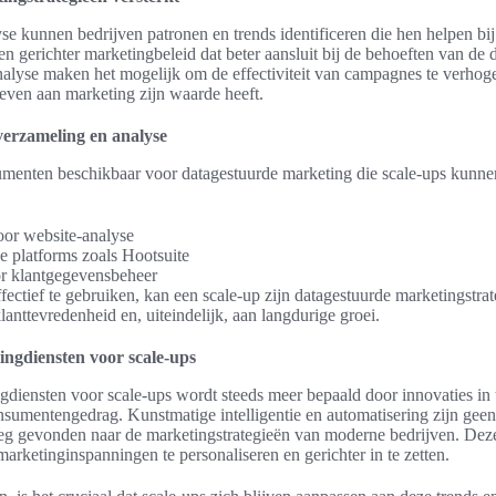
e kunnen bedrijven patronen en trends identificeren die hen helpen bij
 een gerichter marketingbeleid dat beter aansluit bij de behoeften van de
nalyse maken het mogelijk om de effectiviteit van campagnes te verhoge
geven aan marketing zijn waarde heeft.
erzameling en analyse
trumenten beschikbaar voor datagestuurde marketing die scale-ups kunne
oor website-analyse
e platforms zoals Hootsuite
 klantgegevensbeheer
ectief te gebruiken, kan een scale-up zijn datagestuurde marketingstrat
lanttevredenheid en, uiteindelijk, aan langdurige groei.
ngdiensten voor scale-ups
diensten voor scale-ups wordt steeds meer bepaald door innovaties in 
nsumentengedrag. Kunstmatige intelligentie en automatisering zijn geen
g gevonden naar de marketingstrategieën van moderne bedrijven. Deze 
marketinginspanningen te personaliseren en gerichter in te zetten.