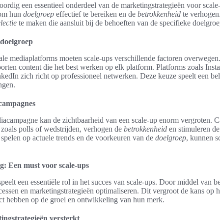
oordig een essentieel onderdeel van de marketingstrategieën voor scale
n om hun
doelgroep
effectief te bereiken en de
betrokkenheid
te verhogen.
lectie
te maken die aansluit bij de behoeften van de specifieke doelgroe
 doelgroep
ciale mediaplatforms moeten scale-ups verschillende factoren overwege
orten content die het best werken op elk platform. Platforms zoals Inst
inkedIn zich richt op professioneel netwerken. Deze keuze speelt een bel
ngen.
a campagnes
diacampagne kan de zichtbaarheid van een scale-up enorm vergroten. C
 zoals polls of wedstrijden, verhogen de
betrokkenheid
en stimuleren de 
e spelen op actuele trends en de voorkeuren van de
doelgroep
, kunnen s
g: Een must voor scale-ups
peelt een essentiële rol in het succes van scale-ups. Door middel van 
essen en marketingstrategieën optimaliseren. Dit vergroot de kans op
ct hebben op de groei en ontwikkeling van hun merk.
ingstrategieën versterkt