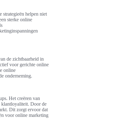
e strategieën helpen niet
een sterke online
ls
ketinginspanningen
van de zichtbaarheid in
tief voor gerichte online
e online
nde onderneming.
-ups. Het creëren van
klantloyaliteit. Door de
rkt. Dit zorgt ervoor dat
eën voor online marketing