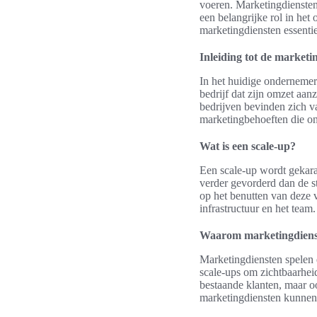
voeren. Marketingdiensten 
een belangrijke rol in het
marketingdiensten essentie
Inleiding tot de marketi
In het huidige ondernemers
bedrijf dat zijn omzet aan
bedrijven bevinden zich va
marketingbehoeften die ont
Wat is een scale-up?
Een scale-up wordt gekara
verder gevorderd dan de st
op het benutten van deze v
infrastructuur en het team.
Waarom marketingdienste
Marketingdiensten spelen 
scale-ups om zichtbaarheid
bestaande klanten, maar o
marketingdiensten kunnen 