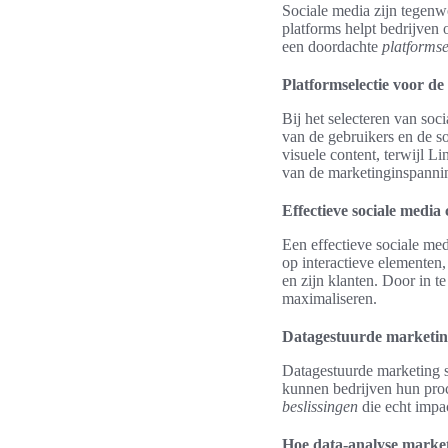
Sociale media zijn tegenw
platforms helpt bedrijve
een doordachte
platformse
Platformselectie voor de
Bij het selecteren van so
van de gebruikers en de so
visuele content, terwijl L
van de marketinginspanni
Effectieve sociale medi
Een effectieve sociale me
op interactieve elementen,
en zijn klanten. Door in t
maximaliseren.
Datagestuurde marketin
Datagestuurde marketing s
kunnen bedrijven hun proc
beslissingen
die echt impa
Hoe data-analyse market