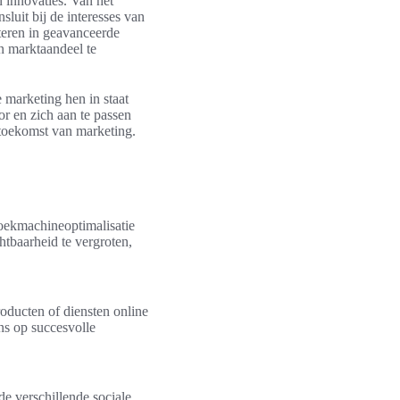
n innovaties. Van het
sluit bij de interesses van
teren in geavanceerde
un marktaandeel te
 marketing hen in staat
r en zich aan te passen
 toekomst van marketing.
zoekmachineoptimalisatie
tbaarheid te vergroten,
roducten of diensten online
ns op succesvolle
e verschillende sociale