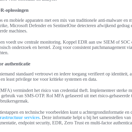
DR-oplossingen
ps en mobiele apparaten met een mix van traditionele anti-malware en
ike, Microsoft Defender en SentinelOne detecteren afwijkend gedrag 
eerde machines.
e en voedt uw centrale monitoring. Koppel EDR aan uw SIEM of SOC 
ensisch onderzoek en herstel. Zorg voor consistent patchmanagement via
hten.
or authenticatie
niemand standaard vertrouwt en iedere toegang verifieert op identiteit, a
en least privilege toe voor kritieke systemen en data.
 (MFA) vermindert het risico van credential theft. Implementeer sterke
 gebruik van SMS-OTP. Rol MFA gefaseerd uit met risico-gebaseerde t
ebruikersgemak.
iestappen en technische voorbeelden kunt u achtergrondinformatie en d
rastructuur services
. Deze informatie helpt u bij het samenstellen va
mentatie, endpoint security, EDR, Zero Trust en multi-factor authentica