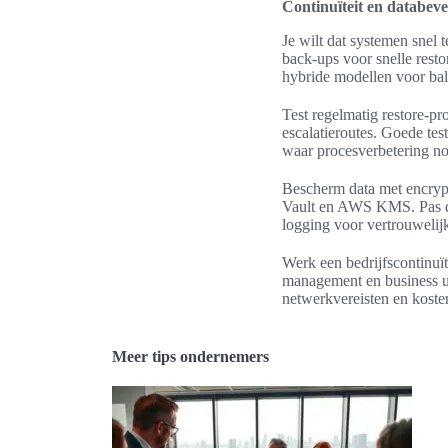
Continuïteit en databevei
Je wilt dat systemen snel 
back-ups voor snelle rest
hybride modellen voor bal
Test regelmatig restore-pr
escalatieroutes. Goede t
waar procesverbetering no
Bescherm data met encrypti
Vault en AWS KMS. Pas dat
logging voor vertrouwelijk
Werk een bedrijfscontinuït
management en business un
netwerkvereisten en kosten 
Meer tips ondernemers