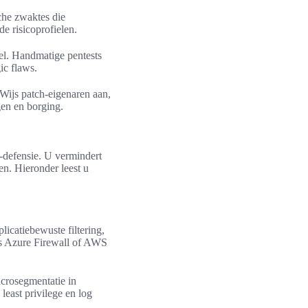
che zwaktes die
e risicoprofielen.
el. Handmatige pentests
ic flaws.
 Wijs patch-eigenaren aan,
gen en borging.
-defensie. U vermindert
n. Hieronder leest u
licatiebewuste filtering,
ls Azure Firewall of AWS
crosegmentatie in
least privilege en log