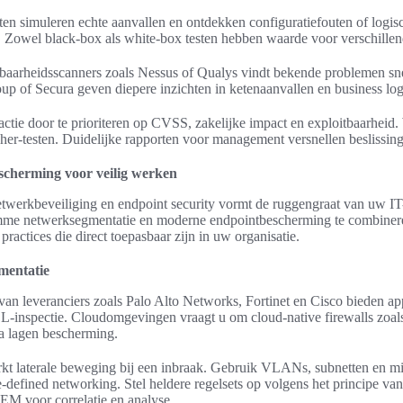
cten simuleren echte aanvallen en ontdekken configuratiefouten of logis
. Zowel black-box als white-box testen hebben waarde voor verschillend
baarheidsscanners zoals Nessus of Qualys vindt bekende problemen sn
up of Secura geven diepere inzichten in ketenaanvallen en business log
r actie door te prioriteren op CVSS, zakelijke impact en exploitbaarheid.
n her-testen. Duidelijke rapporten voor management versnellen beslissin
scherming voor veilig werken
twerkbeveiliging en endpoint security vormt de ruggengraat van uw IT
slimme netwerksegmentatie en moderne endpointbescherming te combinere
practices die direct toepasbaar zijn in uw organisatie.
mentatie
van leveranciers zoals Palo Alto Networks, Fortinet en Cisco bieden app
SL-inspectie. Cloudomgevingen vraagt u om cloud-native firewalls zoa
a lagen bescherming.
kt laterale beweging bij een inbraak. Gebruik VLANs, subnetten en mi
e-defined networking. Stel heldere regelsets op volgens het principe van 
IEM voor correlatie en analyse.