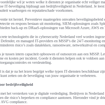
oordelijke wil je weten welke it diensten je organisatie echt veiliger make
oe IT-beveiliging bijdraagt aan bedrijfsveiligheid in Nederland. Je lee
nuïteit waarborgen en reputatieschade voorkomen.
entie tot herstel. Preventieve maatregelen omvatten beveiligingsbeleid 
Detectie en respons bestaan uit monitoring, SIEM-oplossingen zoals Splu
g bieden back-up en DRaaS-oplossingen van Microsoft Azure, AWS en
concrete technologieën die in cybersecurity Nederland veel worden inge
Defender, en managed IT-providers en MSSP’s die 24/7-monitoring en 
rminderen risico’s zoals datalekken, ransomware, netwerkuitval en com
es je tussen intern capaciteit opbouwen of outsourcen aan een MSSP. Le
time en kosten per incident. Goede it diensten helpen ook te voldoen
 toegangscontroles en versleuteling.
l is dat je na het lezen begrijpt welke typen IT-diensten beschikbaar zij
 kunt zetten om de beveiliging van jouw organisatie te verbeteren.
oor bedrijfsveiligheid
 met het versterken van je digitale verdediging. Bedrijven in Nederlan
ten die risico’s beperken en compliance aantonen. Hieronder vind je drie 
en AVG compliance.