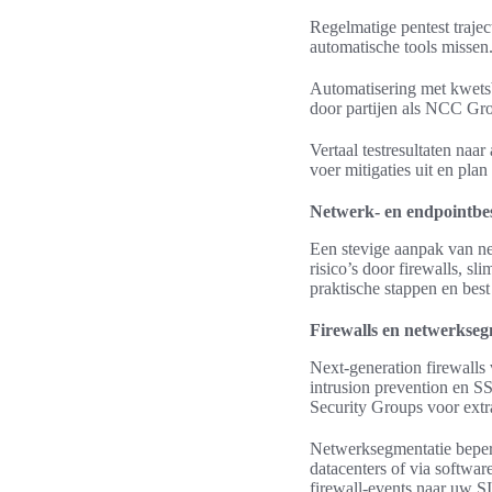
Regelmatige pentest traje
automatische tools missen
Automatisering met kwets
door partijen als NCC Gro
Vertaal testresultaten naa
voer mitigaties uit en pla
Netwerk- en endpointbe
Een stevige aanpak van ne
risico’s door firewalls, 
praktische stappen en best 
Firewalls en netwerkseg
Next-generation firewalls 
intrusion prevention en S
Security Groups voor extr
Netwerksegmentatie beper
datacenters of via softwar
firewall-events naar uw S