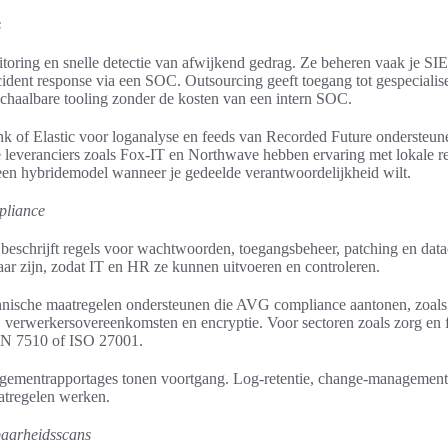
s
oring en snelle detectie van afwijkend gedrag. Ze beheren vaak je SIE
incident response via een SOC. Outsourcing geeft toegang tot gespecialise
schaalbare tooling zonder de kosten van een intern SOC.
k of Elastic voor loganalyse en feeds van Recorded Future ondersteun
leveranciers zoals Fox-IT en Northwave hebben ervaring met lokale r
 een hybridemodel wanneer je gedeelde verantwoordelijkheid wilt.
pliance
 beschrijft regels voor wachtwoorden, toegangsbeheer, patching en datacl
aar zijn, zodat IT en HR ze kunnen uitvoeren en controleren.
hnische maatregelen ondersteunen die AVG compliance aantonen, zoals
, verwerkersovereenkomsten en encryptie. Voor sectoren zoals zorg en 
EN 7510 of ISO 27001.
agementrapportages tonen voortgang. Log-retentie, change-management
atregelen werken.
baarheidsscans