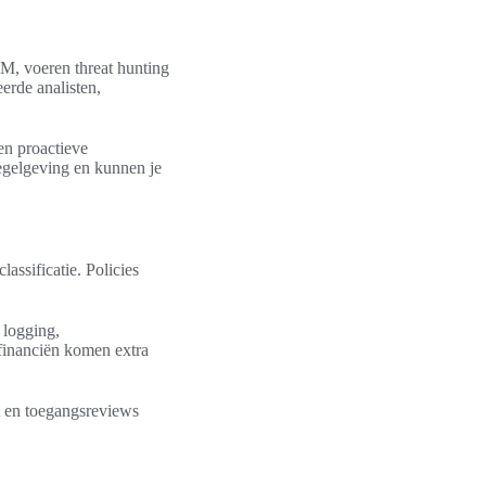
M, voeren threat hunting
erde analisten,
en proactieve
egelgeving en kunnen je
assificatie. Policies
 logging,
financiën komen extra
 en toegangsreviews