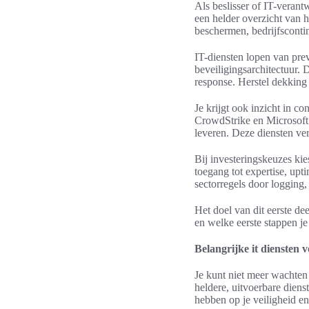
Als beslisser of IT-verantw
een helder overzicht van h
beschermen, bedrijfsconti
IT-diensten lopen van prev
beveiligingsarchitectuur. 
response. Herstel dekkin
Je krijgt ook inzicht in 
CrowdStrike en Microsoft 
leveren. Deze diensten ve
Bij investeringskeuzes ki
toegang tot expertise, up
sectorregels door logging,
Het doel van dit eerste dee
en welke eerste stappen je
Belangrijke it diensten v
Je kunt niet meer wachten
heldere, uitvoerbare diens
hebben op je veiligheid 