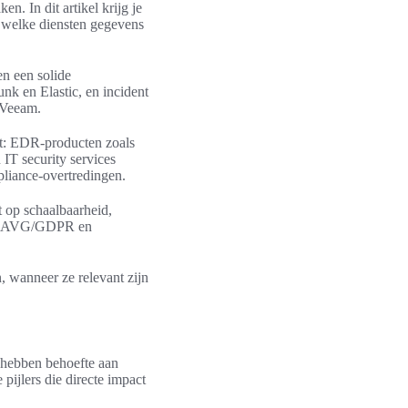
n. In dit artikel krijg je
st welke diensten gegevens
en een solide
nk en Elastic, en incident
 Veeam.
zet: EDR-producten zoals
IT security services
pliance-overtredingen.
t op schaalbaarheid,
 aan AVG/GDPR en
n, wanneer ze relevant zijn
d hebben behoefte aan
pijlers die directe impact