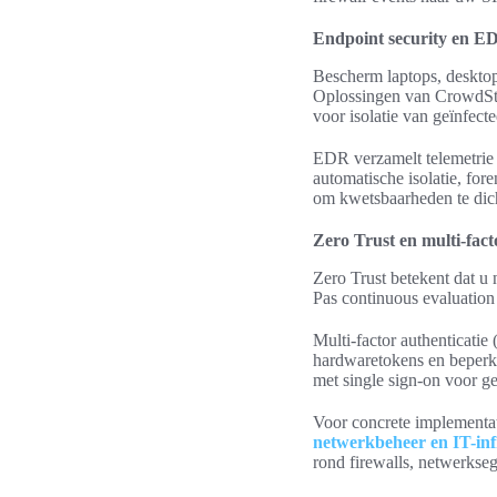
Endpoint security en E
Bescherm laptops, deskto
Oplossingen van CrowdStr
voor isolatie van geïnfect
EDR verzamelt telemetri
automatische isolatie, for
om kwetsbaarheden te dic
Zero Trust en multi-fact
Zero Trust betekent dat u 
Pas continuous evaluation 
Multi-factor authenticatie
hardwaretokens en beperk
met single sign-on voor g
Voor concrete implementat
netwerkbeheer en IT-inf
rond firewalls, netwerkseg