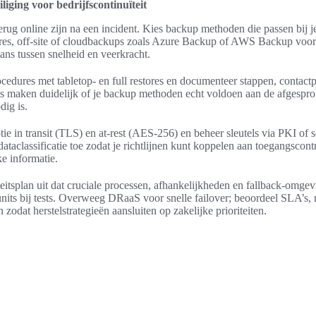
liging voor bedrijfscontinuïteit
terug online zijn na een incident. Kies backup methoden die passen bij
ores, off-site of cloudbackups zoals Azure Backup of AWS Backup voor
ans tussen snelheid en veerkracht.
ocedures met tabletop- en full restores en documenteer stappen, contact
ests maken duidelijk of je backup methoden echt voldoen aan de afges
dig is.
e in transit (TLS) en at-rest (AES-256) en beheer sleutels via PKI of 
aclassificatie toe zodat je richtlijnen kunt koppelen aan toegangscont
e informatie.
eitsplan uit dat cruciale processen, afhankelijkheden en fallback-omgev
its bij tests. Overweeg DRaaS voor snelle failover; beoordeel SLA’s, 
zodat herstelstrategieën aansluiten op zakelijke prioriteiten.