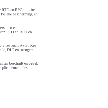
 je RTO en RPO: on-site
 fysieke bescherming, en
personen en
proken RTO en RPO en
services zoals Azure Key
role, DLP en strengere
ingen beschrijft en betrek
replicatiemethodes,