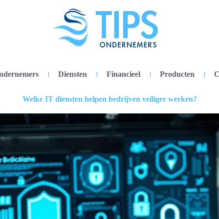
ondernemers
Diensten
Financieel
Producten
C
Welke IT diensten helpen bedrijven veiliger werken?