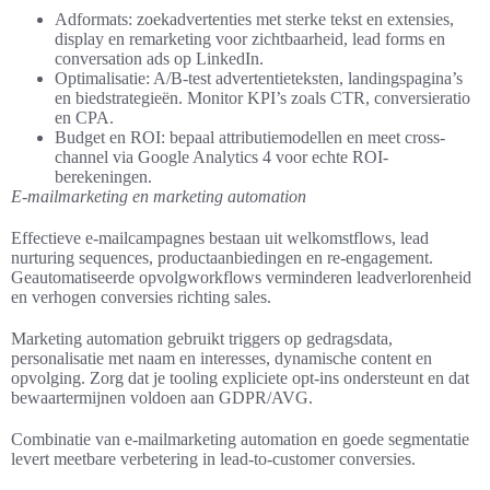
Adformats: zoekadvertenties met sterke tekst en extensies,
display en remarketing voor zichtbaarheid, lead forms en
conversation ads op LinkedIn.
Optimalisatie: A/B-test advertentieteksten, landingspagina’s
en biedstrategieën. Monitor KPI’s zoals CTR, conversieratio
en CPA.
Budget en ROI: bepaal attributiemodellen en meet cross-
channel via Google Analytics 4 voor echte ROI-
berekeningen.
E-mailmarketing en marketing automation
Effectieve e-mailcampagnes bestaan uit welkomstflows, lead
nurturing sequences, productaanbiedingen en re-engagement.
Geautomatiseerde opvolgworkflows verminderen leadverlorenheid
en verhogen conversies richting sales.
Marketing automation gebruikt triggers op gedragsdata,
personalisatie met naam en interesses, dynamische content en
opvolging. Zorg dat je tooling expliciete opt-ins ondersteunt en dat
bewaartermijnen voldoen aan GDPR/AVG.
Combinatie van e-mailmarketing automation en goede segmentatie
levert meetbare verbetering in lead-to-customer conversies.