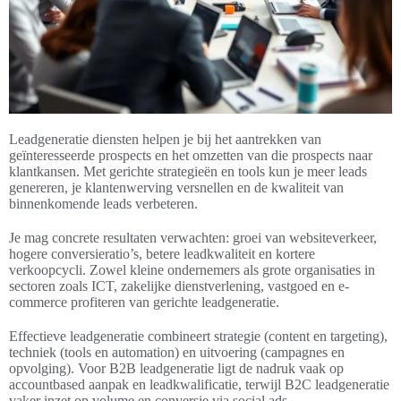
Leadgeneratie diensten helpen je bij het aantrekken van
geïnteresseerde prospects en het omzetten van die prospects naar
klantkansen. Met gerichte strategieën en tools kun je meer leads
genereren, je klantenwerving versnellen en de kwaliteit van
binnenkomende leads verbeteren.
Je mag concrete resultaten verwachten: groei van websiteverkeer,
hogere conversieratio’s, betere leadkwaliteit en kortere
verkoopcycli. Zowel kleine ondernemers als grote organisaties in
sectoren zoals ICT, zakelijke dienstverlening, vastgoed en e-
commerce profiteren van gerichte leadgeneratie.
Effectieve leadgeneratie combineert strategie (content en targeting),
techniek (tools en automation) en uitvoering (campagnes en
opvolging). Voor B2B leadgeneratie ligt de nadruk vaak op
accountbased aanpak en leadkwalificatie, terwijl B2C leadgeneratie
vaker inzet op volume en conversie via social ads.