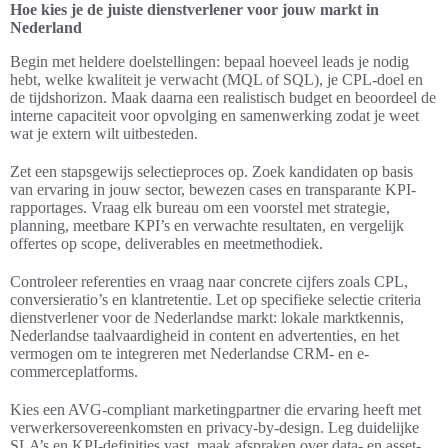
Hoe kies je de juiste dienstverlener voor jouw markt in
Nederland
Begin met heldere doelstellingen: bepaal hoeveel leads je nodig
hebt, welke kwaliteit je verwacht (MQL of SQL), je CPL-doel en
de tijdshorizon. Maak daarna een realistisch budget en beoordeel de
interne capaciteit voor opvolging en samenwerking zodat je weet
wat je extern wilt uitbesteden.
Zet een stapsgewijs selectieproces op. Zoek kandidaten op basis
van ervaring in jouw sector, bewezen cases en transparante KPI-
rapportages. Vraag elk bureau om een voorstel met strategie,
planning, meetbare KPI’s en verwachte resultaten, en vergelijk
offertes op scope, deliverables en meetmethodiek.
Controleer referenties en vraag naar concrete cijfers zoals CPL,
conversieratio’s en klantretentie. Let op specifieke selectie criteria
dienstverlener voor de Nederlandse markt: lokale marktkennis,
Nederlandse taalvaardigheid in content en advertenties, en het
vermogen om te integreren met Nederlandse CRM- en e-
commerceplatforms.
Kies een AVG-compliant marketingpartner die ervaring heeft met
verwerkersovereenkomsten en privacy-by-design. Leg duidelijke
SLA’s en KPI-definities vast, maak afspraken over data- en asset-