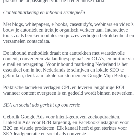
praktische toepassingen voor de Nederlandse markt.
Contentmarketing en inbound strategieën
Met blogs, whitepapers, e-books, casestudy’s, webinars en video’s
bouw je autoriteit en trekt je organisch verkeer aan. Interactieve
tools zoals berekenmodules en quizzes verhogen betrokkenheid en
verzamelen contactdata.
De inbound methodiek draait om aantrekken met waardevolle
content, converteren via landingspagina’s en CTA’s, en nurture via
e-mail en retargeting. Voor inbound marketing Nederland is het
essentieel om in het Nederlands te schrijven en lokale SEO te
gebruiken, denk aan lokale zoektermen en Google Mijn Bedrijf.
Praktische tactieken verlagen CPL en leveren langdurige ROI
wanneer content evergreen is en gedeeld wordt binnen netwerken.
SEA en social ads gericht op conversie
Gebruik Google Ads voor intent-gedreven zoekopdrachten,
LinkedIn Ads voor B2B-targeting, en Facebook/Instagram voor
B2C en visuele producten. Elk kanaal heeft eigen sterktes voor
SEA leadgeneratie en social ads conversie.