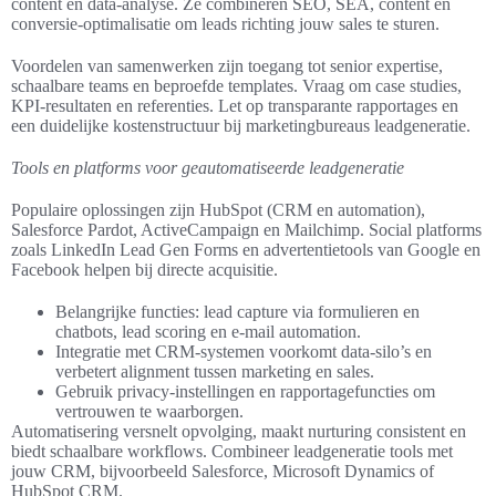
content en data-analyse. Ze combineren SEO, SEA, content en
conversie-optimalisatie om leads richting jouw sales te sturen.
Voordelen van samenwerken zijn toegang tot senior expertise,
schaalbare teams en beproefde templates. Vraag om case studies,
KPI-resultaten en referenties. Let op transparante rapportages en
een duidelijke kostenstructuur bij marketingbureaus leadgeneratie.
Tools en platforms voor geautomatiseerde leadgeneratie
Populaire oplossingen zijn HubSpot (CRM en automation),
Salesforce Pardot, ActiveCampaign en Mailchimp. Social platforms
zoals LinkedIn Lead Gen Forms en advertentietools van Google en
Facebook helpen bij directe acquisitie.
Belangrijke functies: lead capture via formulieren en
chatbots, lead scoring en e-mail automation.
Integratie met CRM-systemen voorkomt data-silo’s en
verbetert alignment tussen marketing en sales.
Gebruik privacy-instellingen en rapportagefuncties om
vertrouwen te waarborgen.
Automatisering versnelt opvolging, maakt nurturing consistent en
biedt schaalbare workflows. Combineer leadgeneratie tools met
jouw CRM, bijvoorbeeld Salesforce, Microsoft Dynamics of
HubSpot CRM.