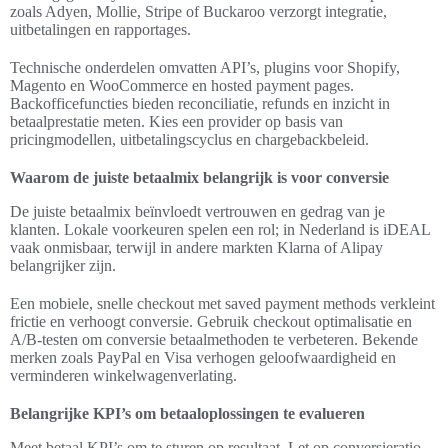
zoals Adyen, Mollie, Stripe of Buckaroo verzorgt integratie,
uitbetalingen en rapportages.
Technische onderdelen omvatten API’s, plugins voor Shopify,
Magento en WooCommerce en hosted payment pages.
Backofficefuncties bieden reconciliatie, refunds en inzicht in
betaalprestatie meten. Kies een provider op basis van
pricingmodellen, uitbetalingscyclus en chargebackbeleid.
Waarom de juiste betaalmix belangrijk is voor conversie
De juiste betaalmix beïnvloedt vertrouwen en gedrag van je
klanten. Lokale voorkeuren spelen een rol; in Nederland is iDEAL
vaak onmisbaar, terwijl in andere markten Klarna of Alipay
belangrijker zijn.
Een mobiele, snelle checkout met saved payment methods verkleint
frictie en verhoogt conversie. Gebruik checkout optimalisatie en
A/B-testen om conversie betaalmethoden te verbeteren. Bekende
merken zoals PayPal en Visa verhogen geloofwaardigheid en
verminderen winkelwagenverlating.
Belangrijke KPI’s om betaaloplossingen te evalueren
Meet betaal KPI’s om te sturen op resultaat. Let op conversieratio