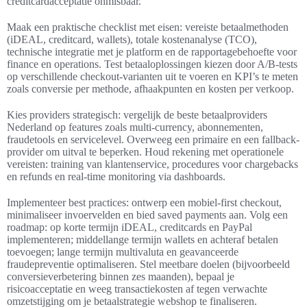
creditcardacceptatie onmisbaar.
Maak een praktische checklist met eisen: vereiste betaalmethoden
(iDEAL, creditcard, wallets), totale kostenanalyse (TCO),
technische integratie met je platform en de rapportagebehoefte voor
finance en operations. Test betaaloplossingen kiezen door A/B-tests
op verschillende checkout-varianten uit te voeren en KPI’s te meten
zoals conversie per methode, afhaakpunten en kosten per verkoop.
Kies providers strategisch: vergelijk de beste betaalproviders
Nederland op features zoals multi-currency, abonnementen,
fraudetools en servicelevel. Overweeg een primaire en een fallback-
provider om uitval te beperken. Houd rekening met operationele
vereisten: training van klantenservice, procedures voor chargebacks
en refunds en real-time monitoring via dashboards.
Implementeer best practices: ontwerp een mobiel-first checkout,
minimaliseer invoervelden en bied saved payments aan. Volg een
roadmap: op korte termijn iDEAL, creditcards en PayPal
implementeren; middellange termijn wallets en achteraf betalen
toevoegen; lange termijn multivaluta en geavanceerde
fraudepreventie optimaliseren. Stel meetbare doelen (bijvoorbeeld
conversieverbetering binnen zes maanden), bepaal je
risicoacceptatie en weeg transactiekosten af tegen verwachte
omzetstijging om je betaalstrategie webshop te finaliseren.