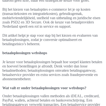
daarom geen luxe, maar een strategische keuze voor groei.
Bij het kiezen van betaalopties e-commerce let je op kosten
(transactiekosten en integratiekosten), gebruiksgemak,
mobielvriendelijkheid, snelheid van uitbetaling en juridische eisen
zoals PSD2 en 3D Secure. Ook de keuze van betaalproviders
Nederland speelt een rol in service en support.
Dit artikel helpt je stap voor stap bij het kiezen en evalueren van
betaaloplossingen, zodat je conversie optimaliseert en
betalingsrisico’s beheerst.
betaaloplossingen webshops
Je keuze voor betaaloplossingen bepaalt hoe soepel klanten betalen
en hoeveel bestellingen je afrondt. Denk verder dan losse
betaalmethoden; betaaloplossingen omvatten betalingsgateway,
betaalservice provider en extra services zoals fraudepreventie en
abonnementbeheer.
Wat valt er onder betaaloplossingen voor webshops?
Onder betaaloplossingen vallen methoden als iDEAL, creditcard,
PayPal, wallets, achteraf betalen en bankoverschrijving. Een
betalingsgateway verwerkt transacties. Een betaalservice provider