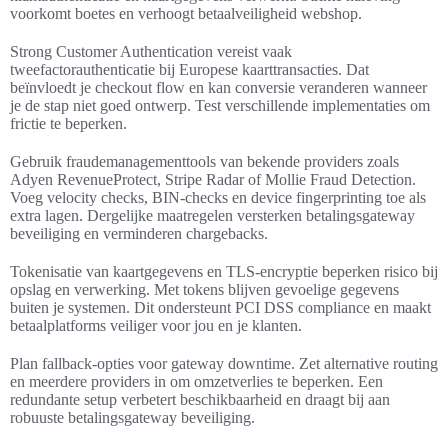
voorkomt boetes en verhoogt betaalveiligheid webshop.
Strong Customer Authentication vereist vaak
tweefactorauthenticatie bij Europese kaarttransacties. Dat
beïnvloedt je checkout flow en kan conversie veranderen wanneer
je de stap niet goed ontwerp. Test verschillende implementaties om
frictie te beperken.
Gebruik fraudemanagementtools van bekende providers zoals
Adyen RevenueProtect, Stripe Radar of Mollie Fraud Detection.
Voeg velocity checks, BIN-checks en device fingerprinting toe als
extra lagen. Dergelijke maatregelen versterken betalingsgateway
beveiliging en verminderen chargebacks.
Tokenisatie van kaartgegevens en TLS-encryptie beperken risico bij
opslag en verwerking. Met tokens blijven gevoelige gegevens
buiten je systemen. Dit ondersteunt PCI DSS compliance en maakt
betaalplatforms veiliger voor jou en je klanten.
Plan fallback-opties voor gateway downtime. Zet alternative routing
en meerdere providers in om omzetverlies te beperken. Een
redundante setup verbetert beschikbaarheid en draagt bij aan
robuuste betalingsgateway beveiliging.