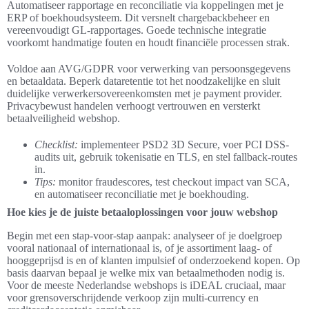
Automatiseer rapportage en reconciliatie via koppelingen met je
ERP of boekhoudsysteem. Dit versnelt chargebackbeheer en
vereenvoudigt GL-rapportages. Goede technische integratie
voorkomt handmatige fouten en houdt financiële processen strak.
Voldoe aan AVG/GDPR voor verwerking van persoonsgegevens
en betaaldata. Beperk dataretentie tot het noodzakelijke en sluit
duidelijke verwerkersovereenkomsten met je payment provider.
Privacybewust handelen verhoogt vertrouwen en versterkt
betaalveiligheid webshop.
Checklist:
implementeer PSD2 3D Secure, voer PCI DSS-
audits uit, gebruik tokenisatie en TLS, en stel fallback-routes
in.
Tips:
monitor fraudescores, test checkout impact van SCA,
en automatiseer reconciliatie met je boekhouding.
Hoe kies je de juiste betaaloplossingen voor jouw webshop
Begin met een stap-voor-stap aanpak: analyseer of je doelgroep
vooral nationaal of internationaal is, of je assortiment laag- of
hooggeprijsd is en of klanten impulsief of onderzoekend kopen. Op
basis daarvan bepaal je welke mix van betaalmethoden nodig is.
Voor de meeste Nederlandse webshops is iDEAL cruciaal, maar
voor grensoverschrijdende verkoop zijn multi-currency en