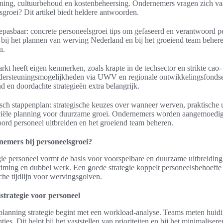
ning, cultuurbehoud en kostenbeheersing. Ondernemers vragen zich vaak
groei? Dit artikel biedt heldere antwoorden.
oepasbaar: concrete personeelsgroei tips om gefaseerd en verantwoord p
 bij het plannen van werving Nederland en bij het groeiend team beher
n.
t heeft eigen kenmerken, zoals krapte in de techsector en strikte cao- 
ondersteuningsmogelijkheden via UWV en regionale ontwikkelingsfonds
 en doordachte strategieën extra belangrijk.
ch stappenplan: strategische keuzes over wanneer werven, praktische u
iële planning voor duurzame groei. Ondernemers worden aangemoedigd 
oord personeel uitbreiden en het groeiend team beheren.
nemers bij personeelsgroei?
gie personeel vormt de basis voor voorspelbare en duurzame uitbreiding
iming en dubbel werk. Een goede strategie koppelt personeelsbehoefte
sche tijdlijn voor wervingsgolven.
strategie voor personeel
planning strategie begint met een workload-analyse. Teams meten huidig
ies. Dit helpt bij het vaststellen van prioriteiten en bij het minimaliser