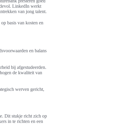
aturebank presteren goed
rdevol. LinkedIn werkt
ntrekken van jong talent.
 op basis van kosten en
eidsvoorwaarden en balans
heid bij afgestudeerden.
hogen de kwaliteit van
ategisch werven gericht,
 Dit stukje richt zich op
s in te richten en een