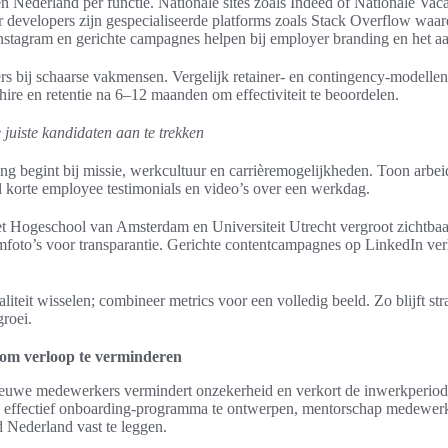
 Nederland per functie. Nationale sites zoals Indeed of Nationale Vac
 developers zijn gespecialiseerde platforms zoals Stack Overflow waa
Instagram en gerichte campagnes helpen bij employer branding en het aa
rs bij schaarse vakmensen. Vergelijk retainer- en contingency-modellen
-hire en retentie na 6–12 maanden om effectiviteit te beoordelen.
uiste kandidaten aan te trekken
ng begint bij missie, werkcultuur en carrièremogelijkheden. Toon arb
l korte employee testimonials en video’s over een werkdag.
Hogeschool van Amsterdam en Universiteit Utrecht vergroot zichtbaar
foto’s voor transparantie. Gerichte contentcampagnes op LinkedIn ver
iteit wisselen; combineer metrics voor een volledig beeld. Zo blijft str
groei.
 om verloop te verminderen
ieuwe medewerkers vermindert onzekerheid en verkort de inwerkperiode.
 effectief onboarding-programma te ontwerpen, mentorschap medewerker
 Nederland vast te leggen.