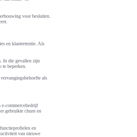
derbouwing voor besluiten.
ert.
 en klantretentie. Als
. In die gevallen zijn
co te beperken.
n vervangingsbehoefte als
n e-commercebedrijf
er gebruikte churn en
functieprofielen en
uctiviteit van nieuwe