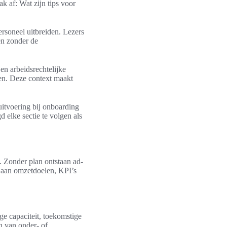
 af: Wat zijn tips voor
ersoneel uitbreiden. Lezers
en zonder de
en arbeidsrechtelijke
en. Deze context maakt
itvoering bij onboarding
elke sectie te volgen als
. Zonder plan ontstaan ad-
 aan omzetdoelen, KPI’s
e capaciteit, toekomstige
en van onder- of