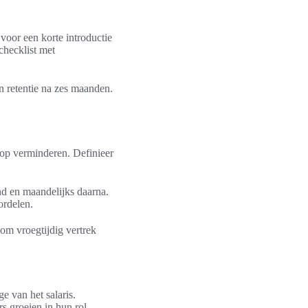
voor een korte introductie
checklist met
n retentie na zes maanden.
loop verminderen. Definieer
nd en maandelijks daarna.
ordelen.
om vroegtijdig vertrek
e van het salaris.
s groeien in hun rol.