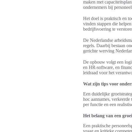
maken met capaciteitsplan
ondernemers bij personeels
Het doel is praktisch en t
vinden stappen die helpen
bedrijfsvoering te verstore
De Nederlandse arbeidsmark
regels. Daarbij bestaan 
gerichte werving Nederland
De opbouw volgt een logis
en HR-software, en financ
leidraad voor het verantw
Wat zijn tips voor onder
Een duidelijke groeistrate
hoc aannames, verkeerde t
per functie en een realisti
Het belang van een groei
Een praktische personeels
vraag en kritieke competent