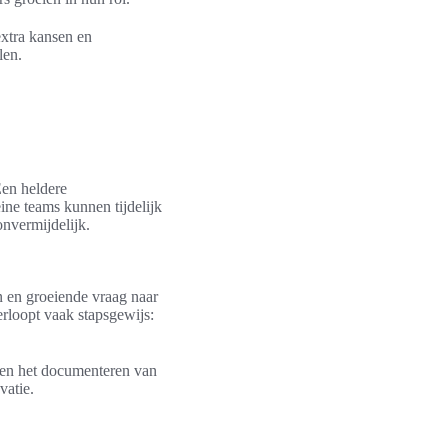
extra kansen en
len.
Een heldere
eine teams kunnen tijdelijk
onvermijdelijk.
 en groeiende vraag naar
erloopt vaak stapsgewijs:
n en het documenteren van
vatie.