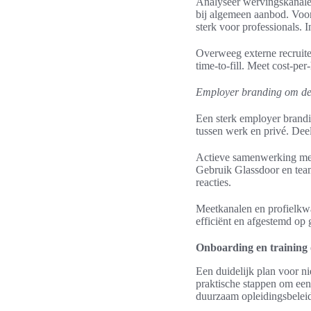
Analyseer wervingskanalen
bij algemeen aanbod. Voor
sterk voor professionals. 
Overweeg externe recruite
time-to-fill. Meet cost-per
Employer branding om de j
Een sterk employer brandi
tussen werk en privé. Dee
Actieve samenwerking met 
Gebruik Glassdoor en team
reacties.
Meetkanalen en profielkwal
efficiënt en afgestemd op 
Onboarding en training
Een duidelijk plan voor n
praktische stappen om een
duurzaam opleidingsbeleid