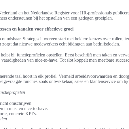
derland en het Nederlandse Register voor HR-professionals publicere
mers ondersteunen bij het opstellen van een gedegen groeiplan.
essen en kanalen voor effectieve groei
an onmisbaar. Strategisch werven start met heldere keuzes over rollen, 
 zorgt dat nieuwe medewerkers echt bijdragen aan bedrijfsdoelen.
helpt bij functieprofielen opstellen. Eerst beschrijft men taken en verw
 vaardigheden van nice-to-have. Tot slot koppelt men meetbare succes
minerende taal hoort in elk profiel. Vermeld arbeidsvoorwaarden en doo
lgevraagde functies zoals ontwikkelaar, sales en klantenservice om tijd
unctieprofielen
richt omschrijven.
n in must en nice-to-have.
rte, concrete KPI’s.
alen