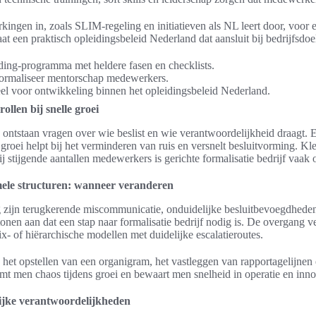
ingen in, zoals SLIM-regeling en initiatieven als NL leert door, voor 
at een praktisch opleidingsbeleid Nederland dat aansluit bij bedrijfsdoe
ing-programma met heldere fasen en checklists.
formaliseer mentorschap medewerkers.
eel voor ontwikkeling binnen het opleidingsbeleid Nederland.
ollen bij snelle groei
t, ontstaan vragen over wie beslist en wie verantwoordelijkheid draagt. 
e groei helpt bij het verminderen van ruis en versnelt besluitvorming. Kl
j stijgende aantallen medewerkers is gerichte formalisatie bedrijf vaak 
mele structuren: wanneer veranderen
 zijn terugkerende miscommunicatie, onduidelijke besluitbevoegdheden
onen aan dat een stap naar formalisatie bedrijf nodig is. De overgang v
ix- of hiërarchische modellen met duidelijke escalatieroutes.
n het opstellen van een organigram, het vastleggen van rapportagelijne
t men chaos tijdens groei en bewaart men snelheid in operatie en inno
ijke verantwoordelijkheden