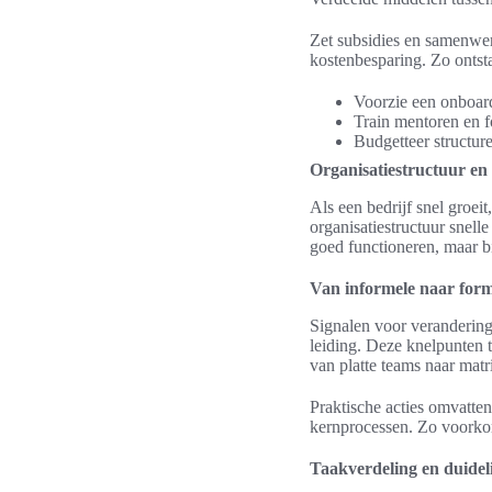
Zet subsidies en samenwerk
kostenbesparing. Zo ontsta
Voorzie een onboard
Train mentoren en 
Budgetteer structur
Organisatiestructuur en r
Als een bedrijf snel groei
organisatiestructuur snell
goed functioneren, maar bi
Van informele naar for
Signalen voor verandering
leiding. Deze knelpunten t
van platte teams naar matr
Praktische acties omvatte
kernprocessen. Zo voorkom
Taakverdeling en duidel