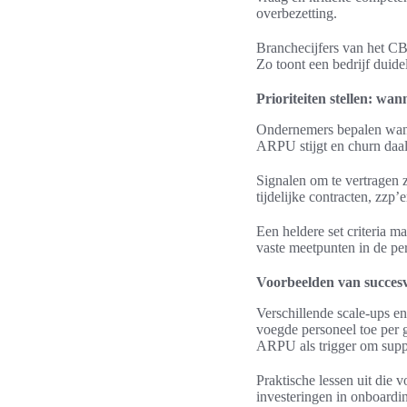
overbezetting.
Branchecijfers van het CB
Zo toont een bedrijf duide
Prioriteiten stellen: w
Ondernemers bepalen wanne
ARPU stijgt en churn daal
Signalen om te vertragen z
tijdelijke contracten, zzp’
Een heldere set criteria 
vaste meetpunten in de per
Voorbeelden van succesv
Verschillende scale-ups 
voegde personeel toe per 
ARPU als trigger om suppor
Praktische lessen uit die
investeringen in onboardin