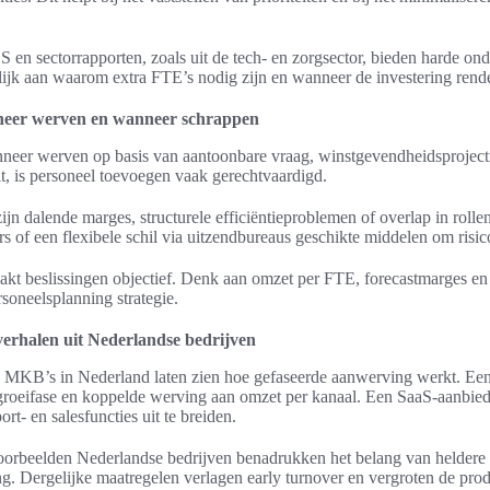
S en sectorrapporten, zoals uit de tech- en zorgsector, bieden harde on
lijk aan waarom extra FTE’s nodig zijn en wanneer de investering rende
anneer werven en wanneer schrappen
er werven op basis van aantoonbare vraag, winstgevendheidsprojecties
t, is personeel toevoegen vaak gerechtvaardigd.
ijn dalende marges, structurele efficiëntieproblemen of overlap in rollen
ers of een flexibele schil via uitzendbureaus geschikte middelen om risi
maakt beslissingen objectief. Denk aan omzet per FTE, forecastmarges e
soneelsplanning strategie.
erhalen uit Nederlandse bedrijven
en MKB’s in Nederland laten zien hoe gefaseerde aanwerving werkt. Ee
groeifase en koppelde werving aan omzet per kanaal. Een SaaS-aanbied
t- en salesfuncties uit te breiden.
 voorbeelden Nederlandse bedrijven benadrukken het belang van heldere 
g. Dergelijke maatregelen verlagen early turnover en vergroten de prod