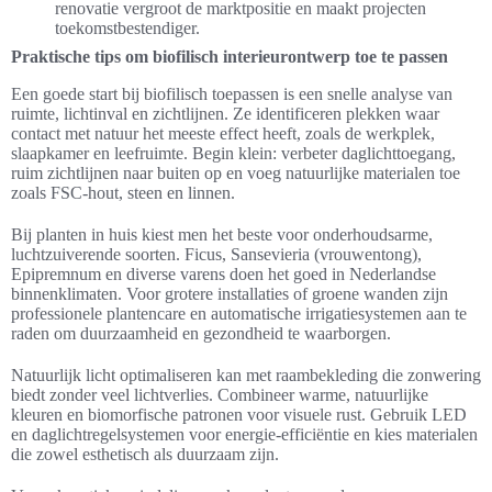
renovatie vergroot de marktpositie en maakt projecten
toekomstbestendiger.
Praktische tips om biofilisch interieurontwerp toe te passen
Een goede start bij biofilisch toepassen is een snelle analyse van
ruimte, lichtinval en zichtlijnen. Ze identificeren plekken waar
contact met natuur het meeste effect heeft, zoals de werkplek,
slaapkamer en leefruimte. Begin klein: verbeter daglichttoegang,
ruim zichtlijnen naar buiten op en voeg natuurlijke materialen toe
zoals FSC-hout, steen en linnen.
Bij planten in huis kiest men het beste voor onderhoudsarme,
luchtzuiverende soorten. Ficus, Sansevieria (vrouwentong),
Epipremnum en diverse varens doen het goed in Nederlandse
binnenklimaten. Voor grotere installaties of groene wanden zijn
professionele plantencare en automatische irrigatiesystemen aan te
raden om duurzaamheid en gezondheid te waarborgen.
Natuurlijk licht optimaliseren kan met raambekleding die zonwering
biedt zonder veel lichtverlies. Combineer warme, natuurlijke
kleuren en biomorfische patronen voor visuele rust. Gebruik LED
en daglichtregelsystemen voor energie-efficiëntie en kies materialen
die zowel esthetisch als duurzaam zijn.