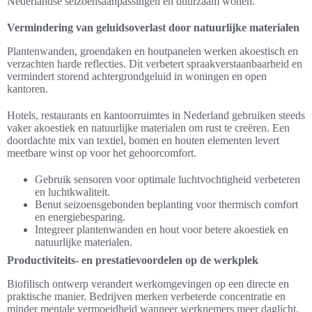
Nederlandse seizoensaanpassingen en duurzaam wonen.
Vermindering van geluidsoverlast door natuurlijke materialen
Plantenwanden, groendaken en houtpanelen werken akoestisch en
verzachten harde reflecties. Dit verbetert spraakverstaanbaarheid en
vermindert storend achtergrondgeluid in woningen en open
kantoren.
Hotels, restaurants en kantoorruimtes in Nederland gebruiken steeds
vaker akoestiek en natuurlijke materialen om rust te creëren. Een
doordachte mix van textiel, bomen en houten elementen levert
meetbare winst op voor het gehoorcomfort.
Gebruik sensoren voor optimale luchtvochtigheid verbeteren
en luchtkwaliteit.
Benut seizoensgebonden beplanting voor thermisch comfort
en energiebesparing.
Integreer plantenwanden en hout voor betere akoestiek en
natuurlijke materialen.
Productiviteits- en prestatievoordelen op de werkplek
Biofilisch ontwerp verandert werkomgevingen op een directe en
praktische manier. Bedrijven merken verbeterde concentratie en
minder mentale vermoeidheid wanneer werknemers meer daglicht,