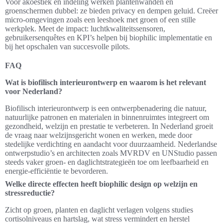
Voor akoestiek en indeling werken plantenwanden en
groenschermen dubbel: ze bieden privacy en dempen geluid. Creëer
micro-omgevingen zoals een leeshoek met groen of een stille
werkplek. Meet de impact: luchtkwaliteitssensoren,
gebruikersenquêtes en KPI’s helpen bij biophilic implementatie en
bij het opschalen van succesvolle pilots.
FAQ
Wat is biofilisch interieurontwerp en waarom is het relevant
voor Nederland?
Biofilisch interieurontwerp is een ontwerpbenadering die natuur,
natuurlijke patronen en materialen in binnenruimtes integreert om
gezondheid, welzijn en prestatie te verbeteren. In Nederland groeit
de vraag naar welzijnsgericht wonen en werken, mede door
stedelijke verdichting en aandacht voor duurzaamheid. Nederlandse
ontwerpstudio’s en architecten zoals MVRDV en UNStudio passen
steeds vaker groen- en daglichtstrategieën toe om leefbaarheid en
energie-efficiëntie te bevorderen.
Welke directe effecten heeft biophilic design op welzijn en
stressreductie?
Zicht op groen, planten en daglicht verlagen volgens studies
cortisolniveaus en hartslag, wat stress vermindert en herstel