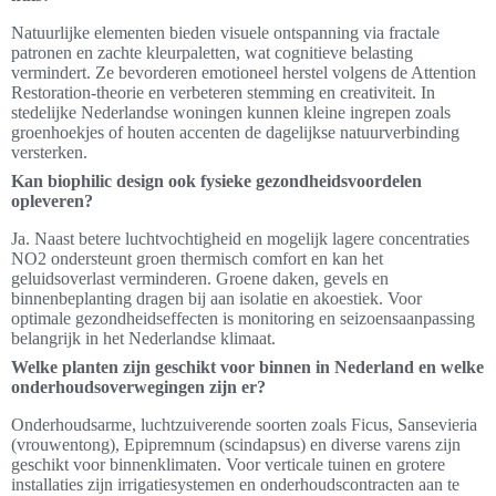
Natuurlijke elementen bieden visuele ontspanning via fractale
patronen en zachte kleurpaletten, wat cognitieve belasting
vermindert. Ze bevorderen emotioneel herstel volgens de Attention
Restoration-theorie en verbeteren stemming en creativiteit. In
stedelijke Nederlandse woningen kunnen kleine ingrepen zoals
groenhoekjes of houten accenten de dagelijkse natuurverbinding
versterken.
Kan biophilic design ook fysieke gezondheidsvoordelen
opleveren?
Ja. Naast betere luchtvochtigheid en mogelijk lagere concentraties
NO2 ondersteunt groen thermisch comfort en kan het
geluidsoverlast verminderen. Groene daken, gevels en
binnenbeplanting dragen bij aan isolatie en akoestiek. Voor
optimale gezondheidseffecten is monitoring en seizoensaanpassing
belangrijk in het Nederlandse klimaat.
Welke planten zijn geschikt voor binnen in Nederland en welke
onderhoudsoverwegingen zijn er?
Onderhoudsarme, luchtzuiverende soorten zoals Ficus, Sansevieria
(vrouwentong), Epipremnum (scindapsus) en diverse varens zijn
geschikt voor binnenklimaten. Voor verticale tuinen en grotere
installaties zijn irrigatiesystemen en onderhoudscontracten aan te