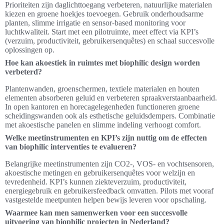
Prioriteiten zijn daglichttoegang verbeteren, natuurlijke materialen
kiezen en groene hoekjes toevoegen. Gebruik onderhoudsarme
planten, slimme irrigatie en sensor-based monitoring voor
luchtkwaliteit. Start met een pilotruimte, meet effect via KPI’s
(verzuim, productiviteit, gebruikersenquêtes) en schaal succesvolle
oplossingen op.
Hoe kan akoestiek in ruimtes met biophilic design worden
verbeterd?
Plantenwanden, groenschermen, textiele materialen en houten
elementen absorberen geluid en verbeteren spraakverstaanbaarheid.
In open kantoren en horecagelegenheden functioneren groene
scheidingswanden ook als esthetische geluidsdempers. Combinatie
met akoestische panelen en slimme indeling verhoogt comfort.
Welke meetinstrumenten en KPI’s zijn nuttig om de effecten
van biophilic interventies te evalueren?
Belangrijke meetinstrumenten zijn CO2-, VOS- en vochtsensoren,
akoestische metingen en gebruikersenquêtes voor welzijn en
tevredenheid. KPI’s kunnen ziekteverzuim, productiviteit,
energiegebruik en gebruikersfeedback omvatten. Pilots met vooraf
vastgestelde meetpunten helpen bewijs leveren voor opschaling.
Waarmee kan men samenwerken voor een succesvolle
uitvoering van biophilic projecten in Nederland?