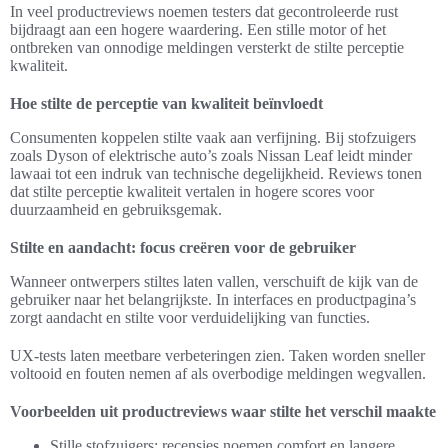
In veel productreviews noemen testers dat gecontroleerde rust
bijdraagt aan een hogere waardering. Een stille motor of het
ontbreken van onnodige meldingen versterkt de stilte perceptie
kwaliteit.
Hoe stilte de perceptie van kwaliteit beïnvloedt
Consumenten koppelen stilte vaak aan verfijning. Bij stofzuigers
zoals Dyson of elektrische auto’s zoals Nissan Leaf leidt minder
lawaai tot een indruk van technische degelijkheid. Reviews tonen
dat stilte perceptie kwaliteit vertalen in hogere scores voor
duurzaamheid en gebruiksgemak.
Stilte en aandacht: focus creëren voor de gebruiker
Wanneer ontwerpers stiltes laten vallen, verschuift de kijk van de
gebruiker naar het belangrijkste. In interfaces en productpagina’s
zorgt aandacht en stilte voor verduidelijking van functies.
UX-tests laten meetbare verbeteringen zien. Taken worden sneller
voltooid en fouten nemen af als overbodige meldingen wegvallen.
Voorbeelden uit productreviews waar stilte het verschil maakte
Stille stofzuigers: recensies noemen comfort en langere