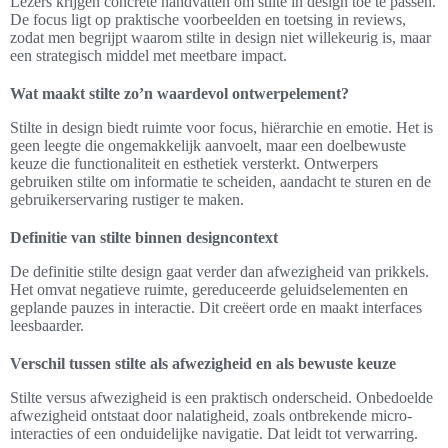
Lezers krijgen concrete handvatten om stilte in design toe te passen.
De focus ligt op praktische voorbeelden en toetsing in reviews,
zodat men begrijpt waarom stilte in design niet willekeurig is, maar
een strategisch middel met meetbare impact.
Wat maakt stilte zo’n waardevol ontwerpelement?
Stilte in design biedt ruimte voor focus, hiërarchie en emotie. Het is
geen leegte die ongemakkelijk aanvoelt, maar een doelbewuste
keuze die functionaliteit en esthetiek versterkt. Ontwerpers
gebruiken stilte om informatie te scheiden, aandacht te sturen en de
gebruikerservaring rustiger te maken.
Definitie van stilte binnen designcontext
De definitie stilte design gaat verder dan afwezigheid van prikkels.
Het omvat negatieve ruimte, gereduceerde geluidselementen en
geplande pauzes in interactie. Dit creëert orde en maakt interfaces
leesbaarder.
Verschil tussen stilte als afwezigheid en als bewuste keuze
Stilte versus afwezigheid is een praktisch onderscheid. Onbedoelde
afwezigheid ontstaat door nalatigheid, zoals ontbrekende micro-
interacties of een onduidelijke navigatie. Dat leidt tot verwarring.