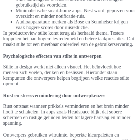
gebruikstijd als voordelen.
Minimalistische smart-home apps: Nest wordt geprezen voor
overzicht en minder notificatie-ruis.
Audioapparatuur: merken als Bose en Sennheiser krijgen
vaak hogere scores door ruisreductie.
In productreview stilte komt terug als herhaald thema. Testers
koppelen het aan hogere tevredenheid en betere taakprestaties. Dat
maakt stilte tot een meetbaar onderdeel van de gebruikerservaring.
Psychologische effecten van stilte in ontwerpen
Stilte in design werkt niet alleen visueel. Het beïnvloedt hoe
mensen zich voelen, denken en beslissen. Hieronder staan
kernpunten die ontwerpers helpen begrijpen welke reacties stilte
oproept.
Rust en stressvermindering door ontwerpkeuzes
Rust ontstaat wanneer prikkels verminderen en het brein minder
hoeft te schakelen. In apps zoals Headspace blijkt dat sobere
schermen en rustige geluiden leiden tot lagere hartslag en minder
spanning.
Ontwerpers gebruiken witruimte, beperkte kleurpaletten en