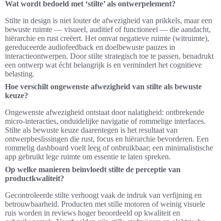
Wat wordt bedoeld met ‘stilte’ als ontwerpelement?
Stilte in design is niet louter de afwezigheid van prikkels, maar een
bewuste ruimte — visueel, auditief of functioneel — die aandacht,
hiërarchie en rust creëert. Het omvat negatieve ruimte (witruimte),
gereduceerde audiofeedback en doelbewuste pauzes in
interactieontwerpen. Door stilte strategisch toe te passen, benadrukt
een ontwerp wat écht belangrijk is en vermindert het cognitieve
belasting.
Hoe verschilt ongewenste afwezigheid van stilte als bewuste
keuze?
Ongewenste afwezigheid ontstaat door nalatigheid: ontbrekende
micro‑interacties, onduidelijke navigatie of rommelige interfaces.
Stilte als bewuste keuze daarentegen is het resultaat van
ontwerpbeslissingen die rust, focus en hiërarchie bevorderen. Een
rommelig dashboard voelt leeg of onbruikbaar; een minimalistische
app gebruikt lege ruimte om essentie te laten spreken.
Op welke manieren beïnvloedt stilte de perceptie van
productkwaliteit?
Gecontroleerde stilte verhoogt vaak de indruk van verfijning en
betrouwbaarheid. Producten met stille motoren of weinig visuele
ruis worden in reviews hoger beoordeeld op kwaliteit en