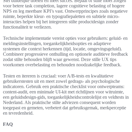
Stel duidelijke doelen en meet succes. Bepaal of stilte moet zorgen
voor betere task completion, lagere cognitieve belasting of hogere
NPS en leg meetbare KPI’s vast. Ontwerpprincipes zoals negatieve
ruimte, beperkte kleur- en typografiepaletten en subtiele micro-
interacties helpen bij het integreren stilte productdesign zonder
functionaliteit te verliezen.
Technische implementatie vereist opties voor gebruikers: geluid- en
meldingsinstellingen, toegankelijkheidsopties en adaptieve
systemen die context herkennen (tijd, locatie, omgevingsgeluid).
Combineer progressieve onthulling en optionele auditieve feedback
zodat stilte behouden blijft waar gewenst. Deze stille UX tips
voorkomen overbelasting en behouden noodzakelijke feedback.
Testen en itereren is cruciaal: voer A/B-tests en kwalitatieve
gebruikerstesten uit en meet zowel gedrags- als psychologische
indicatoren. Gebruik een praktische checklist voor ontwerpteams:
content-audit, een minimale UI-kit met richtlijnen voor witruimte,
een geluidsdesign-gids, toegankelijkheidscontrolelijst en veldtests in
Nederland. Als praktische stilte adviezen consequent worden
toegepast en gemeten, verbetert dat gebruiksgemak, merkperceptie
en tevredenheid.
FAQ