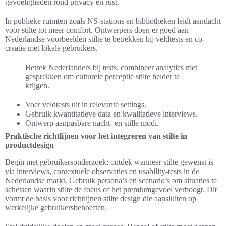
gevoeligheden rond privacy en rust.
In publieke ruimten zoals NS-stations en bibliotheken leidt aandacht
voor stilte tot meer comfort. Ontwerpers doen er goed aan
Nederlandse voorbeelden stilte te betrekken bij veldtests en co-
creatie met lokale gebruikers.
Betrek Nederlanders bij tests: combineer analytics met
gesprekken om culturele perceptie stilte helder te
krijgen.
Voer veldtests uit in relevante settings.
Gebruik kwantitatieve data en kwalitatieve interviews.
Ontwerp aanpasbare nacht- en stille modi.
Praktische richtlijnen voor het integreren van stilte in
productdesign
Begin met gebruikersonderzoek: ontdek wanneer stilte gewenst is
via interviews, contextuele observaties en usability-tests in de
Nederlandse markt. Gebruik persona’s en scenario’s om situaties te
schetsen waarin stilte de focus of het premiumgevoel verhoogt. Dit
vormt de basis voor richtlijnen stilte design die aansluiten op
werkelijke gebruikersbehoeften.