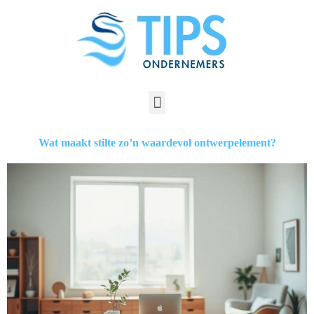
Wat maakt stilte zo’n waardevol ontwerpelement?