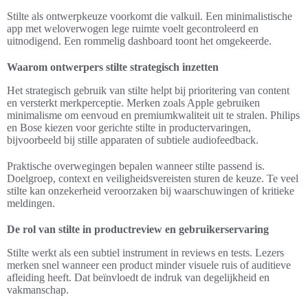
Stilte als ontwerpkeuze voorkomt die valkuil. Een minimalistische
app met weloverwogen lege ruimte voelt gecontroleerd en
uitnodigend. Een rommelig dashboard toont het omgekeerde.
Waarom ontwerpers stilte strategisch inzetten
Het strategisch gebruik van stilte helpt bij prioritering van content
en versterkt merkperceptie. Merken zoals Apple gebruiken
minimalisme om eenvoud en premiumkwaliteit uit te stralen. Philips
en Bose kiezen voor gerichte stilte in productervaringen,
bijvoorbeeld bij stille apparaten of subtiele audiofeedback.
Praktische overwegingen bepalen wanneer stilte passend is.
Doelgroep, context en veiligheidsvereisten sturen de keuze. Te veel
stilte kan onzekerheid veroorzaken bij waarschuwingen of kritieke
meldingen.
De rol van stilte in productreview en gebruikerservaring
Stilte werkt als een subtiel instrument in reviews en tests. Lezers
merken snel wanneer een product minder visuele ruis of auditieve
afleiding heeft. Dat beïnvloedt de indruk van degelijkheid en
vakmanschap.