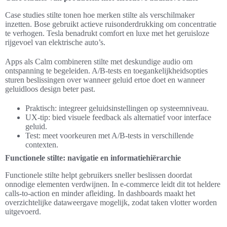
Case studies stilte tonen hoe merken stilte als verschilmaker
inzetten. Bose gebruikt actieve ruisonderdrukking om concentratie
te verhogen. Tesla benadrukt comfort en luxe met het geruisloze
rijgevoel van elektrische auto’s.
Apps als Calm combineren stilte met deskundige audio om
ontspanning te begeleiden. A/B-tests en toegankelijkheidsopties
sturen beslissingen over wanneer geluid ertoe doet en wanneer
geluidloos design beter past.
Praktisch: integreer geluidsinstellingen op systeemniveau.
UX-tip: bied visuele feedback als alternatief voor interface
geluid.
Test: meet voorkeuren met A/B-tests in verschillende
contexten.
Functionele stilte: navigatie en informatiehiërarchie
Functionele stilte helpt gebruikers sneller beslissen doordat
onnodige elementen verdwijnen. In e‑commerce leidt dit tot heldere
calls-to-action en minder afleiding. In dashboards maakt het
overzichtelijke dataweergave mogelijk, zodat taken vlotter worden
uitgevoerd.