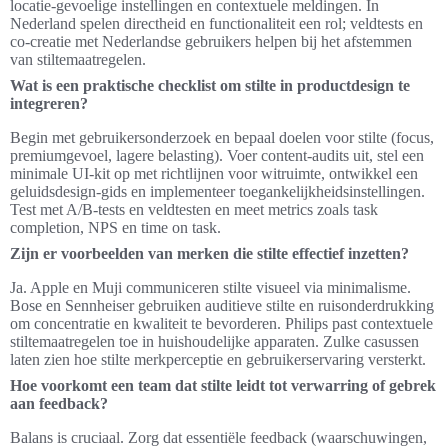
locatie‑gevoelige instellingen en contextuele meldingen. In
Nederland spelen directheid en functionaliteit een rol; veldtests en
co‑creatie met Nederlandse gebruikers helpen bij het afstemmen
van stiltemaatregelen.
Wat is een praktische checklist om stilte in productdesign te
integreren?
Begin met gebruikersonderzoek en bepaal doelen voor stilte (focus,
premiumgevoel, lagere belasting). Voer content‑audits uit, stel een
minimale UI‑kit op met richtlijnen voor witruimte, ontwikkel een
geluidsdesign‑gids en implementeer toegankelijkheidsinstellingen.
Test met A/B‑tests en veldtesten en meet metrics zoals task
completion, NPS en time on task.
Zijn er voorbeelden van merken die stilte effectief inzetten?
Ja. Apple en Muji communiceren stilte visueel via minimalisme.
Bose en Sennheiser gebruiken auditieve stilte en ruisonderdrukking
om concentratie en kwaliteit te bevorderen. Philips past contextuele
stiltemaatregelen toe in huishoudelijke apparaten. Zulke casussen
laten zien hoe stilte merkperceptie en gebruikerservaring versterkt.
Hoe voorkomt een team dat stilte leidt tot verwarring of gebrek
aan feedback?
Balans is cruciaal. Zorg dat essentiële feedback (waarschuwingen,