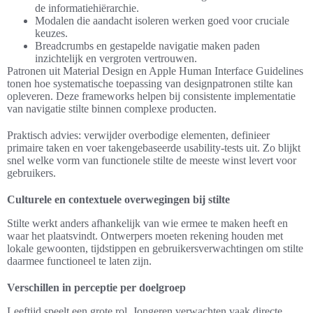
de informatiehiërarchie.
Modalen die aandacht isoleren werken goed voor cruciale
keuzes.
Breadcrumbs en gestapelde navigatie maken paden
inzichtelijk en vergroten vertrouwen.
Patronen uit Material Design en Apple Human Interface Guidelines
tonen hoe systematische toepassing van designpatronen stilte kan
opleveren. Deze frameworks helpen bij consistente implementatie
van navigatie stilte binnen complexe producten.
Praktisch advies: verwijder overbodige elementen, definieer
primaire taken en voer takengebaseerde usability-tests uit. Zo blijkt
snel welke vorm van functionele stilte de meeste winst levert voor
gebruikers.
Culturele en contextuele overwegingen bij stilte
Stilte werkt anders afhankelijk van wie ermee te maken heeft en
waar het plaatsvindt. Ontwerpers moeten rekening houden met
lokale gewoonten, tijdstippen en gebruikersverwachtingen om stilte
daarmee functioneel te laten zijn.
Verschillen in perceptie per doelgroep
Leeftijd speelt een grote rol. Jongeren verwachten vaak directe