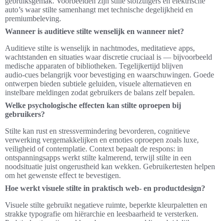
gebruiksgemak. Voorbeelden zijn stille stofzuigers en elektrische
auto’s waar stilte samenhangt met technische degelijkheid en
premiumbeleving.
Wanneer is auditieve stilte wenselijk en wanneer niet?
Auditieve stilte is wenselijk in nachtmodes, meditatieve apps,
wachtstanden en situaties waar discretie cruciaal is — bijvoorbeeld
medische apparaten of bibliotheken. Tegelijkertijd blijven
audio‑cues belangrijk voor bevestiging en waarschuwingen. Goede
ontwerpen bieden subtiele geluiden, visuele alternatieven en
instelbare meldingen zodat gebruikers de balans zelf bepalen.
Welke psychologische effecten kan stilte oproepen bij
gebruikers?
Stilte kan rust en stressvermindering bevorderen, cognitieve
verwerking vergemakkelijken en emoties oproepen zoals luxe,
veiligheid of contemplatie. Context bepaalt de respons: in
ontspanningsapps werkt stilte kalmerend, terwijl stilte in een
noodsituatie juist ongerustheid kan wekken. Gebruikertesten helpen
om het gewenste effect te bevestigen.
Hoe werkt visuele stilte in praktisch web‑ en productdesign?
Visuele stilte gebruikt negatieve ruimte, beperkte kleurpaletten en
strakke typografie om hiërarchie en leesbaarheid te versterken.