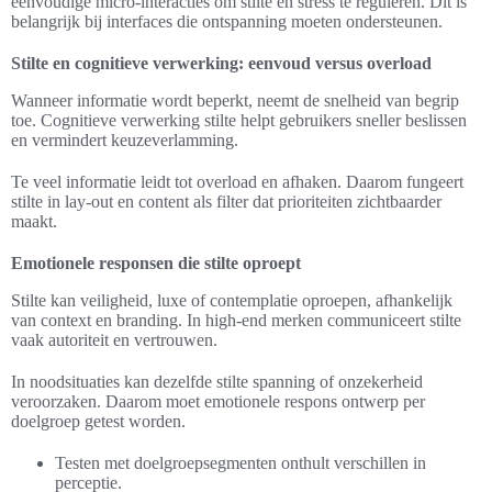
eenvoudige micro-interacties om stilte en stress te reguleren. Dit is
belangrijk bij interfaces die ontspanning moeten ondersteunen.
Stilte en cognitieve verwerking: eenvoud versus overload
Wanneer informatie wordt beperkt, neemt de snelheid van begrip
toe. Cognitieve verwerking stilte helpt gebruikers sneller beslissen
en vermindert keuzeverlamming.
Te veel informatie leidt tot overload en afhaken. Daarom fungeert
stilte in lay-out en content als filter dat prioriteiten zichtbaarder
maakt.
Emotionele responsen die stilte oproept
Stilte kan veiligheid, luxe of contemplatie oproepen, afhankelijk
van context en branding. In high-end merken communiceert stilte
vaak autoriteit en vertrouwen.
In noodsituaties kan dezelfde stilte spanning of onzekerheid
veroorzaken. Daarom moet emotionele respons ontwerp per
doelgroep getest worden.
Testen met doelgroepsegmenten onthult verschillen in
perceptie.