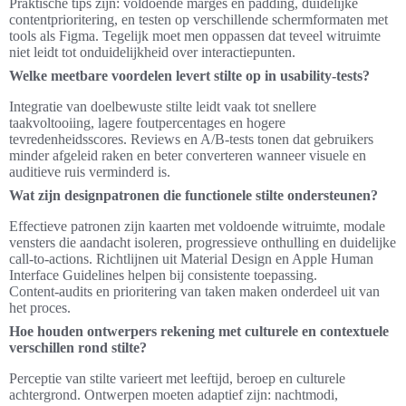
Praktische tips zijn: voldoende marges en padding, duidelijke
contentprioritering, en testen op verschillende schermformaten met
tools als Figma. Tegelijk moet men oppassen dat teveel witruimte
niet leidt tot onduidelijkheid over interactiepunten.
Welke meetbare voordelen levert stilte op in usability‑tests?
Integratie van doelbewuste stilte leidt vaak tot snellere
taakvoltooiing, lagere foutpercentages en hogere
tevredenheidsscores. Reviews en A/B‑tests tonen dat gebruikers
minder afgeleid raken en beter converteren wanneer visuele en
auditieve ruis verminderd is.
Wat zijn designpatronen die functionele stilte ondersteunen?
Effectieve patronen zijn kaarten met voldoende witruimte, modale
vensters die aandacht isoleren, progressieve onthulling en duidelijke
call‑to‑actions. Richtlijnen uit Material Design en Apple Human
Interface Guidelines helpen bij consistente toepassing.
Content‑audits en prioritering van taken maken onderdeel uit van
het proces.
Hoe houden ontwerpers rekening met culturele en contextuele
verschillen rond stilte?
Perceptie van stilte varieert met leeftijd, beroep en culturele
achtergrond. Ontwerpen moeten adaptief zijn: nachtmodi,