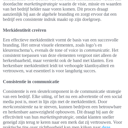
doordachte
marketingstrategie
waarin de visie, missie en waarden
van het bedrijf helder naar voren komen. Dit proces draagt
aanzienlijk bij aan de algehele branding en zorgt ervoor dat een
bedrijf een consistente indruk maakt op zijn doelgroep.
Merkidentiteit creëren
Een effectieve merkidentiteit vormt de basis van een succesvolle
branding. Het omvat visuele elementen, zoals logo’s en
kleurenschema’s, evenals de tone of voice in
communicatie
. Het
consistent toepassen van deze elementen vergroot niet alleen de
herkenbaarheid, maar versterkt ook de band met klanten. Een
herkenbare merkidentiteit leidt tot verhoogde klantloyaliteit en
vertrouwen, wat essentieel is voor langdurig succes.
Consistentie in communicatie
Consistentie is een sleutelcomponent in de communicatie strategie
van een bedrijf. Elke uiting, of het nu een advertentie of een social
media post is, moet in lijn zijn met de merkidentiteit. Door
merkconsistentie
na te streven, kunnen bedrijven een betrouwbare
en herkenbare aanwezigheid opbouwen. Dit draagt bij aan de
effectiviteit van hun
marketingstrategie
, omdat klanten sneller
geneigd zijn terug te keren naar een merk dat zij vertrouwen. Voor
praktische tips over zichtbaarheid kan men kijken naar
deze