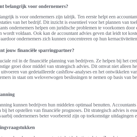
nt belangrijk voor ondernemers?
ngrijk is voor ondernemers zijn talrijk. Ten eerste helpt een accountant
estaties van het bedrijf. Dit inzicht is essentieel voor het plannen van t
ants ondernemers helpen om juridische problemen te voorkomen door e
en wordt voldaan. Ook kan de accountant advies geven dat leidt tot kos
waardoor ondernemers zich kunnen concentreren op hun kernactiviteiten
t jouw financiële sparringpartner?
ciale rol in de financiële planning van bedrijven. Ze helpen bij het cre
ige groei door middel van strategisch advies. Dit omvat niet alleen he
 uitvoeren van gedetailleerde cashflow-analyses en het ontwikkelen van
nemers in staat om weloverwogen beslissingen te nemen op basis van be
planning
planning kunnen bedrijven hun middelen optimaal benutten. Accountants 
bij het opstellen van financiële prognoses. Dit strategisch advies is ess
waarbij ondernemers beter voorbereid zijn op toekomstige uitdagingen 
tingvraagstukken