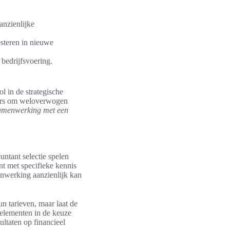
anzienlijke
steren in nieuwe
 bedrijfsvoering.
l in de strategische
emers om weloverwogen
amenwerking met een
untant selectie spelen
nt met specifieke kennis
enwerking aanzienlijk kan
un tarieven, maar laat de
 elementen in de keuze
ltaten op financieel