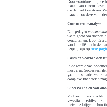
Door voortdurend op de ho
maken van informatieve ke
die de markt verstoren. W
reageren op deze veranderi
Concurrentieanalyse
Een gedegen
concurrenti
vaardigheid om financiële 
concurrenten. Door gebru
van hun cliënten in de ma
helpen, kijk op
deze pagi
Cases en voorbeelden uit
In de wereld van ondernem
illustreren. Succesverhal
gaan om situaties waarin 
complexe financiële vraag
Succesverhalen van ond
Veel ondernemers hebben p
gevestigde bedrijven. Een
inzicht te krijgen in hun f