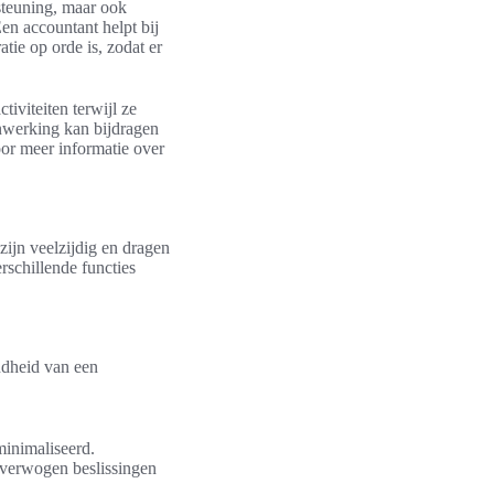
rsteuning, maar ook
en accountant helpt bij
tie op orde is, zodat er
iviteiten terwijl ze
enwerking kan bijdragen
or meer informatie over
zijn veelzijdig en dragen
rschillende functies
ondheid van een
minimaliseerd.
overwogen beslissingen