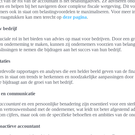
ct van de rol van de accountant is het belastingadvies. Ze adviseren on
uren en helpen bij het navigeren door complexe fiscale wetgeving. Dit vo
emers ook in staat om belastingvoordelen te maximaliseren. Voor meer i
vraagstukken kan men terecht op
deze pagina
.
 bedrijf
uciale rol in het bieden van advies op maat voor bedrijven. Door een g
 een onderneming te maken, kunnen zij ondernemers voorzien van belangri
ssingen te nemen die bijdragen aan het succes van hun bedrijf.
taties
devolle rapportages en analyses die een helder beeld geven van de fina
rs in staat om trends te herkennen en noodzakelijke aanpassingen door t
e bijdraagt aan de groei van het bedrijf.
g en communicatie
accountant
en een persoonlijke benadering zijn essentieel voor een ster
en vertrouwensband met de ondernemer, wat leidt tot beter afgestemd adv
t om cijfers, maar ook om de specifieke behoeften en ambities van de o
oactieve accountant