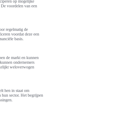
iciperen op mogelijke
. De voordelen van een
oor regelmatig de
ificeren voordat deze een
nanciële basis.
ijpen de markt en kunnen
or kunnen ondernemers
kelijkt weloverwogen
elt hen in staat om
hun sector. Het begrijpen
ssingen.