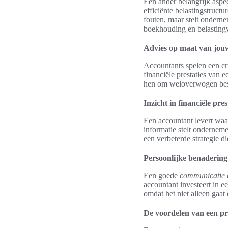
Een ander belangrijk aspe
efficiënte belastingstruct
fouten, maar stelt ondern
boekhouding en belasting
Advies op maat van jouw
Accountants spelen een cr
financiële prestaties van
hen om weloverwogen besli
Inzicht in financiële pres
Een accountant levert waar
informatie stelt onderneme
een verbeterde strategie di
Persoonlijke benaderin
Een goede
communicatie 
accountant investeert in e
omdat het niet alleen gaa
De voordelen van een pr