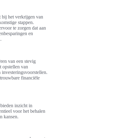
 bij het verkrijgen van
oekomstige stappen.
rvoor te zorgen dat aan
tenbesparingen en
.
ëren van een stevig
t opstellen van
 investeringsvoorstellen.
trouwbare financiële
bieden inzicht in
entieel voor het behalen
en kansen.