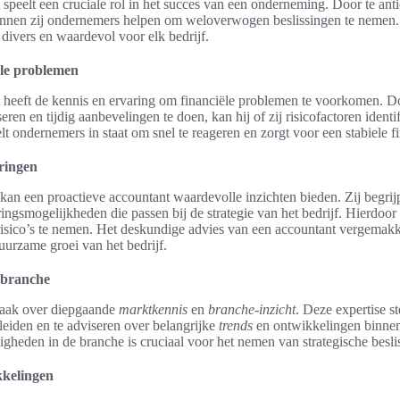
speelt een cruciale rol in het succes van een onderneming. Door te ant
unnen zij ondernemers helpen om weloverwogen beslissingen te nemen
 divers en waardevol voor elk bedrijf.
le problemen
 heeft de kennis en ervaring om financiële problemen te voorkomen. D
yseren en tijdig aanbevelingen te doen, kan hij of zij risicofactoren ident
lt ondernemers in staat om snel te reageren en zorgt voor een stabiele fi
eringen
n kan een proactieve accountant waardevolle inzichten bieden. Zij begr
ringsmogelijkheden die passen bij de strategie van het bedrijf. Hierdo
risico’s te nemen. Het deskundige advies van een accountant vergemak
uurzame groei van het bedrijf.
 branche
vaak over diepgaande
marktkennis
en
branche-inzicht
. Deze expertise st
leiden en te adviseren over belangrijke
trends
en ontwikkelingen binnen 
gheden in de branche is cruciaal voor het nemen van strategische besli
kkelingen