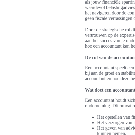
als jouw financiële sparri
waardevol belastingadvies 
het navigeren door de comp
geen fiscale verrassingen 
Door de strategische rol d
vertrouwen op de expertis
aan het succes van je ond
hoe een accountant kan hel
De rol van de accountant
Een accountant speelt een 
bij aan de groei en stabil
accountant en hoe deze he
Wat doet een accountant
Een accountant houdt zich 
onderneming. Dit omvat o
Het opstellen van fi
Het verzorgen van b
Het geven van advie
kunnen nemen.