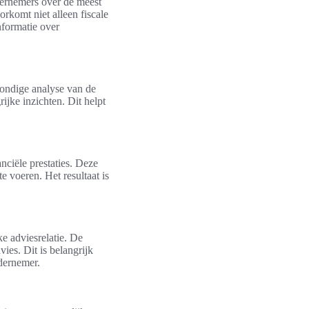
dernemers over de meest
orkomt niet alleen fiscale
nformatie over
rondige analyse van de
jke inzichten. Dit helpt
nciële prestaties. Deze
e voeren. Het resultaat is
ke adviesrelatie. De
ies. Dit is belangrijk
ndernemer.