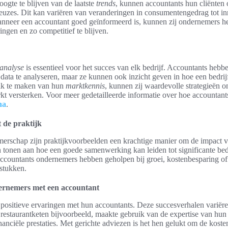
ogte te blijven van de laatste
trends
, kunnen accountants hun cliënten 
uzes. Dit kan variëren van veranderingen in consumentengedrag tot in
anneer een accountant goed geïnformeerd is, kunnen zij ondernemers he
ngen en zo competitief te blijven.
eanalyse
is essentieel voor het succes van elk bedrijf. Accountants hebbe
data te analyseren, maar ze kunnen ook inzicht geven in hoe een bedrijf
ik te maken van hun
marktkennis
, kunnen zij waardevolle strategieën o
rkt versterken. Voor meer gedetailleerde informatie over hoe accounta
na
.
 de praktijk
erschap zijn praktijkvoorbeelden een krachtige manier om de impact v
en tonen aan hoe een goede samenwerking kan leiden tot significante bed
accountants ondernemers hebben geholpen bij groei, kostenbesparing of
stukken.
ernemers met een accountant
ositieve ervaringen met hun accountants. Deze succesverhalen variëren
 restaurantketen bijvoorbeeld, maakte gebruik van de expertise van hun
inanciële prestaties. Met gerichte adviezen is het hen gelukt om de koste