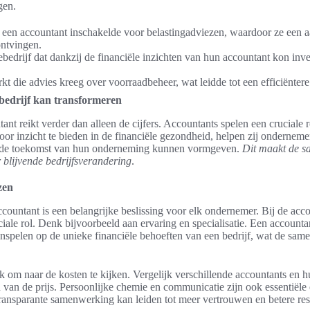
gen.
e een accountant inschakelde voor belastingadviezen, waardoor ze een a
ontvingen.
drijf dat dankzij de financiële inzichten van hun accountant kon inve
t die advies kreeg over voorraadbeheer, wat leidde tot een efficiëntere
bedrijf kan transformeren
nt reikt verder dan alleen de cijfers. Accountants spelen een cruciale ro
oor inzicht te bieden in de financiële gezondheid, helpen zij ondern
e de toekomst van hun onderneming kunnen vormgeven.
Dit maakt de s
 blijvende bedrijfsverandering
.
zen
ccountant is een belangrijke beslissing voor elk ondernemer. Bij de acco
iale rol. Denk bijvoorbeeld aan ervaring en specialisatie. Een accounta
nspelen op de unieke financiële behoeften van een bedrijf, wat de sam
k om naar de kosten te kijken. Vergelijk verschillende accountants en h
 van de prijs. Persoonlijke chemie en communicatie zijn ook essentiële
ransparante samenwerking kan leiden tot meer vertrouwen en betere resu