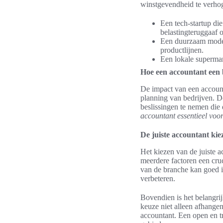
winstgevendheid te verho
Een tech-startup di
belastingteruggaaf 
Een duurzaam modebe
productlijnen.
Een lokale supermark
Hoe een accountant een 
De impact van een accounta
planning van bedrijven. D
beslissingen te nemen di
accountant essentieel voor
De juiste accountant kie
Het kiezen van de juiste a
meerdere factoren een cruc
van de branche kan goed i
verbeteren.
Bovendien is het belangrij
keuze niet alleen afhangen
accountant. Een open en t