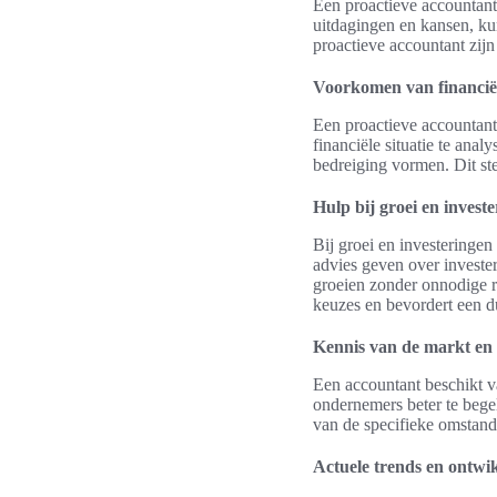
Een proactieve accountant 
uitdagingen en kansen, k
proactieve accountant zijn
Voorkomen van financië
Een proactieve accountant
financiële situatie te anal
bedreiging vormen. Dit ste
Hulp bij groei en invest
Bij groei en investeringe
advies geven over investe
groeien zonder onnodige 
keuzes en bevordert een d
Kennis van de markt en
Een accountant beschikt 
ondernemers beter te bege
van de specifieke omstandi
Actuele trends en ontwi