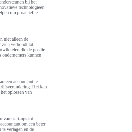
ondersteunen bij het
novatieve technologieën
lpen om proactief te
n niet alleen de
 zich verhoudt tot
ntwikkelen die de positie
nts ondernemers kunnen
an een accountant te
rijfsverandering. Het kan
 het oplossen van
 van start-ups tot
 accountant om een beter
n te verlagen en de