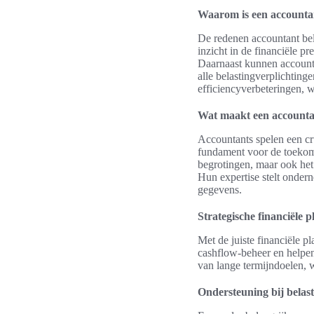
Waarom is een accounta
De redenen accountant bela
inzicht in de financiële pr
Daarnaast kunnen account
alle belastingverplichting
efficiencyverbeteringen, 
Wat maakt een accountan
Accountants spelen een cru
fundament voor de toekomst
begrotingen, maar ook het
Hun expertise stelt onder
gegevens.
Strategische financiële 
Met de juiste financiële 
cashflow-beheer en helpen 
van lange termijndoelen, 
Ondersteuning bij belas