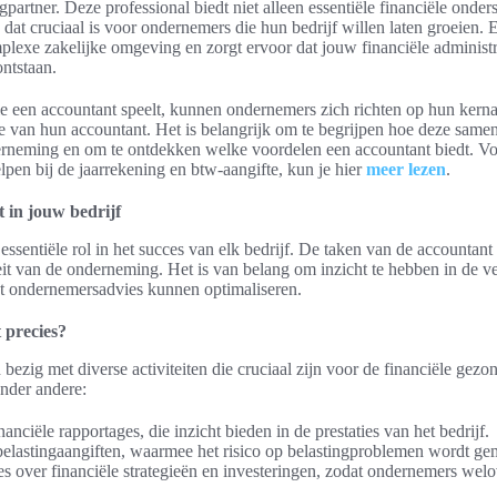
ngpartner. Deze professional biedt niet alleen essentiële financiële onde
dat cruciaal is voor ondernemers die hun bedrijf willen laten groeien. E
lexe zakelijke omgeving en zorgt ervoor dat jouw financiële administra
ontstaan.
ie een accountant speelt, kunnen ondernemers zich richten op hun kernact
e van hun accountant. Het is belangrijk om te begrijpen hoe deze sam
erneming en om te ontdekken welke voordelen een accountant biedt. Vo
pen bij de jaarrekening en btw-aangifte, kun je hier
meer lezen
.
 in jouw bedrijf
essentiële rol in het succes van elk bedrijf. De taken van de accountant 
iteit van de onderneming. Het is van belang om inzicht te hebben in de ve
t ondernemersadvies kunnen optimaliseren.
 precies?
bezig met diverse activiteiten die cruciaal zijn voor de financiële gez
nder andere:
nanciële rapportages, die inzicht bieden in de prestaties van het bedrijf.
elastingaangiften, waarmee het risico op belastingproblemen wordt ge
s over financiële strategieën en investeringen, zodat ondernemers wel