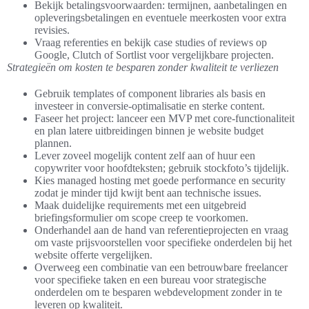
Bekijk betalingsvoorwaarden: termijnen, aanbetalingen en
opleveringsbetalingen en eventuele meerkosten voor extra
revisies.
Vraag referenties en bekijk case studies of reviews op
Google, Clutch of Sortlist voor vergelijkbare projecten.
Strategieën om kosten te besparen zonder kwaliteit te verliezen
Gebruik templates of component libraries als basis en
investeer in conversie-optimalisatie en sterke content.
Faseer het project: lanceer een MVP met core-functionaliteit
en plan latere uitbreidingen binnen je website budget
plannen.
Lever zoveel mogelijk content zelf aan of huur een
copywriter voor hoofdteksten; gebruik stockfoto’s tijdelijk.
Kies managed hosting met goede performance en security
zodat je minder tijd kwijt bent aan technische issues.
Maak duidelijke requirements met een uitgebreid
briefingsformulier om scope creep te voorkomen.
Onderhandel aan de hand van referentieprojecten en vraag
om vaste prijsvoorstellen voor specifieke onderdelen bij het
website offerte vergelijken.
Overweeg een combinatie van een betrouwbare freelancer
voor specifieke taken en een bureau voor strategische
onderdelen om te besparen webdevelopment zonder in te
leveren op kwaliteit.