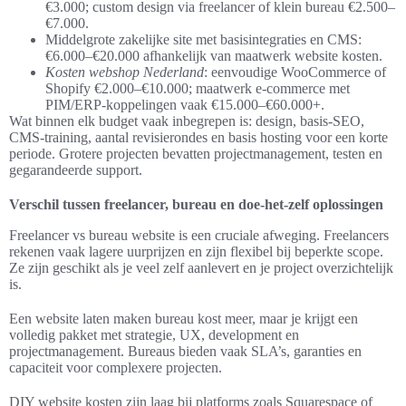
€3.000; custom design via freelancer of klein bureau €2.500–
€7.000.
Middelgrote zakelijke site met basisintegraties en CMS:
€6.000–€20.000 afhankelijk van maatwerk website kosten.
Kosten webshop Nederland
: eenvoudige WooCommerce of
Shopify €2.000–€10.000; maatwerk e-commerce met
PIM/ERP-koppelingen vaak €15.000–€60.000+.
Wat binnen elk budget vaak inbegrepen is: design, basis-SEO,
CMS-training, aantal revisierondes en basis hosting voor een korte
periode. Grotere projecten bevatten projectmanagement, testen en
gegarandeerde support.
Verschil tussen freelancer, bureau en doe-het-zelf oplossingen
Freelancer vs bureau website is een cruciale afweging. Freelancers
rekenen vaak lagere uurprijzen en zijn flexibel bij beperkte scope.
Ze zijn geschikt als je veel zelf aanlevert en je project overzichtelijk
is.
Een website laten maken bureau kost meer, maar je krijgt een
volledig pakket met strategie, UX, development en
projectmanagement. Bureaus bieden vaak SLA’s, garanties en
capaciteit voor complexere projecten.
DIY website kosten zijn laag bij platforms zoals Squarespace of