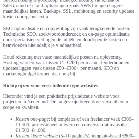
SiteGround of cloud-oplossingen zoals AWS brengen hogere
maandelijkse lasten. Backups, SSL, monitoring en security updates
kosten doorgaans extra.
SEO-optimalisatie en copywriting zijn vaak terugkerende posten.
Technische SEO, zoekwoordonderzoek en on-page optimalisatie
door specialisten verhogen de initiële en doorlopende kosten en
beïnvloeden uiteindelijk je vindbaarheid.
Houd rekening met vaste maandelijkse posten na oplevering.
Hosting varieert vaak tussen €5–€200 per maand. Onderhoud en
updates liggen vaak tussen €50–€300+ per maand. SEO en
marketingbudget komen daar nog bij.
Richtprijzen voor verschillende type websites
Hieronder vind je een praktische prijsindicatie website voor
projecten in Nederland. De ranges zijn breed door verschillen in
scope en kwaliteit.
Kosten one-page
: bij templates of een freelancer vaak €300–
€1.500; professioneel ontwerp en conversie-optimalisatie
€1.500–€4.000.
Kosten kleine website
(5–10 pagina’s): template-based €800–