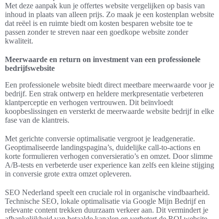
Met deze aanpak kun je offertes website vergelijken op basis van
inhoud in plaats van alleen prijs. Zo maak je een kostenplan website
dat reëel is en ruimte biedt om kosten besparen website toe te
passen zonder te streven naar een goedkope website zonder
kwaliteit.
Meerwaarde en return on investment van een professionele
bedrijfswebsite
Een professionele website biedt direct meetbare meerwaarde voor je
bedrijf. Een strak ontwerp en heldere merkpresentatie verbeteren
klantperceptie en verhogen vertrouwen. Dit beïnvloedt
koopbeslissingen en versterkt de meerwaarde website bedrijf in elke
fase van de klantreis.
Met gerichte conversie optimalisatie vergroot je leadgeneratie.
Geoptimaliseerde landingspagina’s, duidelijke call-to-actions en
korte formulieren verhogen conversieratio’s en omzet. Door slimme
A/B-tests en verbeterde user experience kan zelfs een kleine stijging
in conversie grote extra omzet opleveren.
SEO Nederland speelt een cruciale rol in organische vindbaarheid.
Technische SEO, lokale optimalisatie via Google Mijn Bedrijf en
relevante content trekken duurzaam verkeer aan. Dit vermindert je
afhankelijkheid van betaalde kanalen en verbetert de ROI website