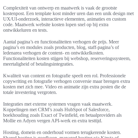
Complexiteit van ontwerp en maatwerk is vaak de grootste
kostenpost. Een template kost minder uren dan een unik design met
UX/UI-onderzoek, interactieve elementen, animaties en custom
code. Maatwerk website kosten lopen snel op bij extra
ontwikkeluren en tests.
Aantal pagina’s en functionaliteiten verhogen de prijs. Meer
pagina’s en modules zoals producten, blog, staff-pagina’s of
ledenarea verhogen de content- en ontwikkelkosten.
Functionaliteiten kosten stijgen bij webshop, reserveringssysteem,
meertaligheid of betalingsintegraties.
Kwaliteit van content en fotografie speelt een rol. Professionele
copywriting en fotografie verhogen conversie maar brengen extra
kosten met zich mee. Video en animatie zijn extra posten die de
totale investering vergroten.
Integraties met externe systemen vragen vaak maatwerk.
Koppelingen met CRM’s zoals HubSpot of Salesforce,
boekhouding zoals Exact of Twinfield, en betaalproviders als
Mollie en Adyen vergen API-werk en extra testtijd.
Hosting, domein en onderhoud vormen terugkerende kosten.
Shared hosting is goedkoop, managed hosting via Kinsta of