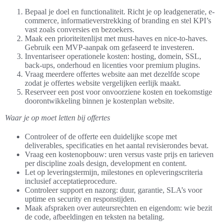
Bepaal je doel en functionaliteit. Richt je op leadgeneratie, e-
commerce, informatieverstrekking of branding en stel KPI’s
vast zoals conversies en bezoekers.
Maak een prioriteitenlijst met must-haves en nice-to-haves.
Gebruik een MVP-aanpak om gefaseerd te investeren.
Inventariseer operationele kosten: hosting, domein, SSL,
back-ups, onderhoud en licenties voor premium plugins.
Vraag meerdere offertes website aan met dezelfde scope
zodat je offertes website vergelijken eerlijk maakt.
Reserveer een post voor onvoorziene kosten en toekomstige
doorontwikkeling binnen je kostenplan website.
Waar je op moet letten bij offertes
Controleer of de offerte een duidelijke scope met
deliverables, specificaties en het aantal revisierondes bevat.
Vraag een kostenopbouw: uren versus vaste prijs en tarieven
per discipline zoals design, development en content.
Let op leveringstermijn, milestones en opleveringscriteria
inclusief acceptatieprocedure.
Controleer support en nazorg: duur, garantie, SLA’s voor
uptime en security en responstijden.
Maak afspraken over auteursrechten en eigendom: wie bezit
de code, afbeeldingen en teksten na betaling.