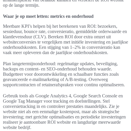
op de lange termijn.
Waar je op moet letten: metrics en onderhoud
Meetbare KPI’s helpen bij het berekenen van ROI: bezoekers,
sessieduur, bounce rate, conversieratio, gemiddelde orderwaarde en
klantlevensduur (CLV). Bereken ROI door extra omzet uit
websiteconversies te vergelijken met initiële investering en jaarlijkse
onderhoudskosten. Een stijging van 1–2% in conversieratio kan
vaak meer opleveren dan de jaarlijkse onderhoudskosten.
Plan langetermijnonderhoud: regelmatige updates, beveiliging,
backups en content- en SEO-onderhoud behouden waarde.
Budgetteer voor doorontwikkeling en schaalbare functies zoals
geavanceerde e-mailmarketing of A/B-testing. Overweeg
supportcontracten of retainerafspraken voor continu optimaliseren.
Gebruik tools als Google Analytics 4, Google Search Console en
Google Tag Manager voor tracking en doelstellingen. Stel
conversietracking in en controleer prestaties maandelijks. Zie je
website niet als een eenmalige kostenpost, maar als strategische
investering; met gerichte optimalisaties en periodieke investeringen
realiseer je aantoonbare ROI website en langdurige meerwaarde
website bedrijf.