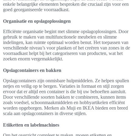
enkele belangrijke elementen besproken die cruciaal zijn voor een
goed georganiseerde voorraadkast.
Organisatie en opslagoplossingen
Efficiënte organisatie begint met slimme opslagoplossingen. Door
gebruik te maken van multifunctionele meubelen en slimme
indelingen, kan ruimte optimaal worden benut. Het toepassen van
verschillende niveau’s voor planken of het creëren van zones in de
voorraadkast helpt bij het categoriseren van producten, wat het
zoeken enorm vergemakkelijkt.
Opslagcontainers en bakken
Opslagcontainers zijn onmisbare hulpmiddelen. Ze helpen spullen
netjes en veilig op te bergen. Variaties in formaat en stijl zorgen
ervoor dat er altijd een container is die bij uw behoeften aansluit.
Door verschillende soorten bakken te combineren, kunnen items
zoals voedsel, schoonmaakmiddelen en hobbyartikelen efficiënt
worden opgeborgen. Merken als Muji en IKEA bieden een breed
scala aan opslagcontainers in diverse stijlen.
Etiiketten en labelmachines
Om het overzicht compleet te maken, mogen etiketten en