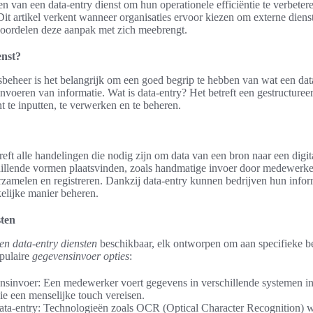
n van een data-entry dienst om hun operationele efficiëntie te verbeter
it artikel verkent wanneer organisaties ervoor kiezen om externe dien
voordelen deze aanpak met zich meebrengt.
enst?
beheer is het belangrijk om een goed begrip te hebben van wat een data
invoeren van informatie. Wat is data-entry? Het betreft een gestructuree
t te inputten, te verwerken en te beheren.
reft alle handelingen die nodig zijn om data van een bron naar een digit
hillende vormen plaatsvinden, zoals handmatige invoer door medewerke
zamelen en registreren. Dankzij data-entry kunnen bedrijven hun infor
elijke manier beheren.
sten
en data-entry diensten
beschikbaar, elk ontworpen om aan specifieke b
pulaire
gegevensinvoer opties
:
invoer: Een medewerker voert gegevens in verschillende systemen in,
ie een menselijke touch vereisen.
ata-entry: Technologieën zoals OCR (Optical Character Recognition) 