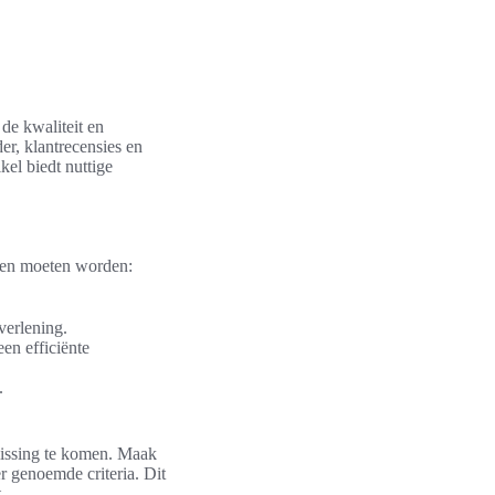
 de kwaliteit en
r, klantrecensies en
kel biedt nuttige
nomen moeten worden:
verlening.
en efficiënte
.
slissing te komen. Maak
r genoemde criteria. Dit
.