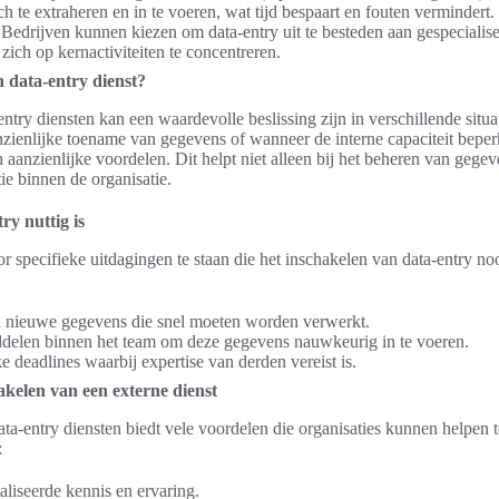
 te extraheren en in te voeren, wat tijd bespaart en fouten vermindert.
 Bedrijven kunnen kiezen om data-entry uit te besteden aan gespecialise
 zich op kernactiviteiten te concentreren.
 data-entry dienst?
ntry diensten kan een waardevolle beslissing zijn in verschillende situa
zienlijke toename van gegevens of wanneer de interne capaciteit beperkt
n aanzienlijke voordelen. Dit helpt niet alleen bij het beheren van gegev
tie binnen de organisatie.
ry nuttig is
 specifieke uitdagingen te staan die het inschakelen van data-entry n
 nieuwe gegevens die snel moeten worden verwerkt.
ddelen binnen het team om deze gegevens nauwkeurig in te voeren.
e deadlines waarbij expertise van derden vereist is.
akelen van een externe dienst
ta-entry diensten biedt vele voordelen die organisaties kunnen helpen 
:
aliseerde kennis en ervaring.