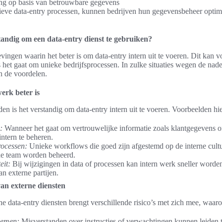
ing op basis van betrouwbare gegevens
ctieve data-entry processen, kunnen bedrijven hun gegevensbeheer optim
tandig om een data-entry dienst te gebruiken?
ingen waarin het beter is om data-entry intern uit te voeren. Dit kan vo
s het gaat om unieke bedrijfsprocessen. In zulke situaties wegen de nad
n de voordelen.
werk beter is
n is het verstandig om data-entry intern uit te voeren. Voorbeelden hie
:
Wanneer het gaat om vertrouwelijke informatie zoals klantgegevens of 
intern te beheren.
rocessen:
Unieke workflows die goed zijn afgestemd op de interne cul
rne team worden beheerd.
eit:
Bij wijzigingen in data of processen kan intern werk sneller worde
an externe partijen.
van externe diensten
e data-entry diensten brengt verschillende risico’s met zich mee, waar
lemen:
Misverstanden over instructies of verwachtingen kunnen leiden t