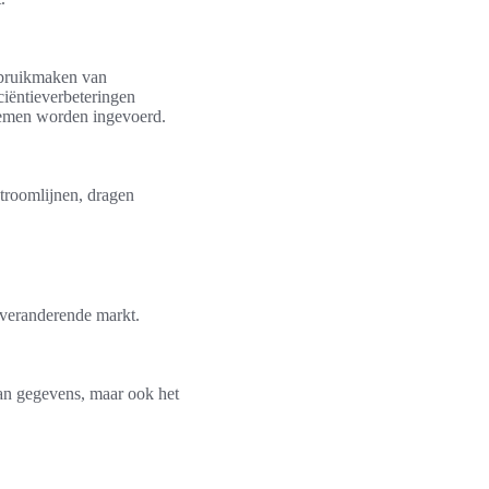
gebruikmaken van
ciëntieverbeteringen
stemen worden ingevoerd.
stroomlijnen, dragen
s veranderende markt.
 van gegevens, maar ook het