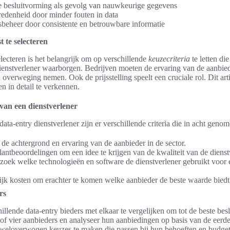
e besluitvorming als gevolg van nauwkeurige gegevens
edenheid door minder fouten in data
sbeheer door consistente en betrouwbare informatie
t te selecteren
selecteren is het belangrijk om op verschillende
keuzecriteria
te letten die
enstverlener waarborgen. Bedrijven moeten de ervaring van de aanbiede
 overweging nemen. Ook de prijsstelling speelt een cruciale rol. Dit arti
en in detail te verkennen.
 van een dienstverlener
 data-entry dienstverlener zijn er verschillende criteria die in acht ge
de achtergrond en ervaring van de aanbieder in de sector.
antbeoordelingen om een idee te krijgen van de kwaliteit van de dienst
oek welke technologieën en software de dienstverlener gebruikt voor e
jk kosten om erachter te komen welke aanbieder de beste waarde biedt
rs
hillende data-entry bieders met elkaar te vergelijken om tot de beste be
e of vier aanbieders en analyseer hun aanbiedingen op basis van de eerde
om weloverwogen keuzes te maken die passen bij hun behoeften en budget