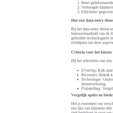
Beter geïnformeerd
Verhoogde klanttevr
Efficiënter gegeven
Hoe een data-entry diens
Bij het data-entry dienst 
betrouwbaarheid van de di
gebruikte technologieën in
richtlijnen om deze aspect
Criteria voor het kiezen
Bij het selecteren van een
Ervaring:
Kijk naar 
Recensies:
Bekijk kl
Technologie:
Onderz
dienstverlening.
Prijsstelling:
Vergeli
Vergelijk opties en biede
Het is essentieel om versc
een lijst van minstens dri
stelt bedrijven in staat 