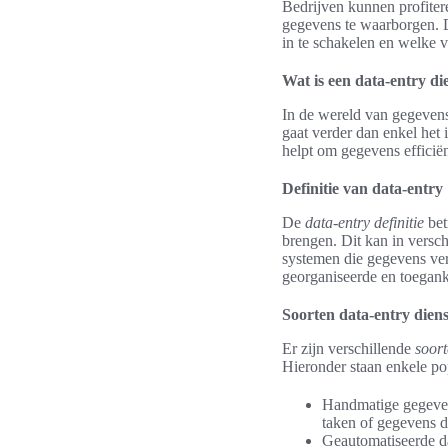
Bedrijven kunnen profitere
gegevens te waarborgen. D
in te schakelen en welke 
Wat is een data-entry di
In de wereld van gegevens
gaat verder dan enkel het 
helpt om gegevens efficiën
Definitie van data-entry
De
data-entry definitie
bet
brengen. Dit kan in versc
systemen die gegevens ver
georganiseerde en toegank
Soorten data-entry dien
Er zijn verschillende
soort
Hieronder staan enkele po
Handmatige gegevens
taken of gegevens d
Geautomatiseerde d