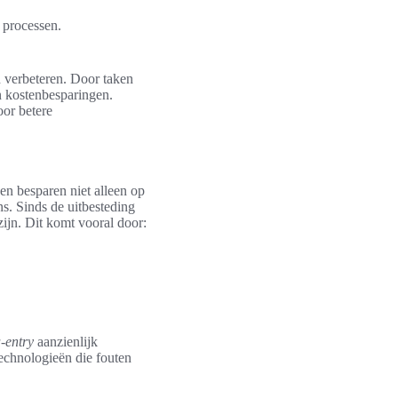
 processen.
n verbeteren. Door taken
en kostenbesparingen.
oor betere
ven besparen niet alleen op
s. Sinds de uitbesteding
zijn. Dit komt vooral door:
a-entry
aanzienlijk
echnologieën die fouten