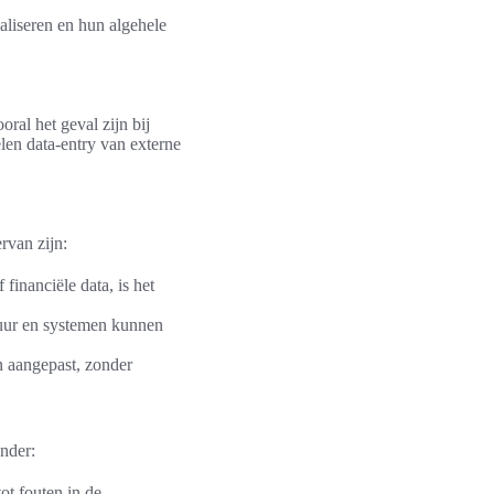
aliseren en hun algehele
oral het geval zijn bij
elen data-entry van externe
rvan zijn:
financiële data, is het
tuur en systemen kunnen
n aangepast, zonder
onder:
ot fouten in de