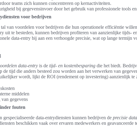
rdoor teams zich kunnen concentreren op kernactiviteiten.
gheid bij gegevensinvoer door het gebruik van professionele tools en
ydiensten voor bedrijven
tal van voordelen voor bedrijven die hun operationele efficiëntie wille
ry uit te besteden, kunnen bedrijven profiteren van aanzienlijke tijds- 
nele data-entry bij aan een verhoogde precisie, wat op lange termijn v
g
oordelen data-entry
is de
tijd- en kostenbesparing
die het biedt. Bedrij
p de tijd die anders besteed zou worden aan het verwerken van gegeven
uikelijker wordt, lijkt de ROI (rendement op investering) aanzienlijk te 
lskosten
nterne middelen
g van gegevens
inder fouten
 gespecialiseerde data-entrydiensten kunnen bedrijven de
precisie dat
 diensten beschikken vaak over ervaren medewerkers en geavanceerde t