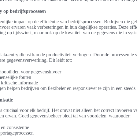
y op bedrijfsprocessen
enlijke impact op de efficiëntie van bedrijfsprocessen. Bedrijven die 
voer ervaren vaak verbeteringen in hun dagelijkse operaties. Deze effi
king op tijdswinst, maar ook op de kwaliteit van de gegevens die in sy
ata-entry dienst kan de productiviteit verhogen. Door de processen te 
lere gegevensverwerking. Dit leidt tot:
rlooptijden voor gegevensinvoer
enselijke fouten
 kritische informatie
gen helpen bedrijven om flexibeler en responsiever te zijn in een steed
isatie
s cruciaal voor elk bedrijf. Het omvat niet alleen het correct invoeren
en ervan. Goed gegevensbeheer biedt tal van voordelen, waaronder:
 en consistentie
portageprocessen