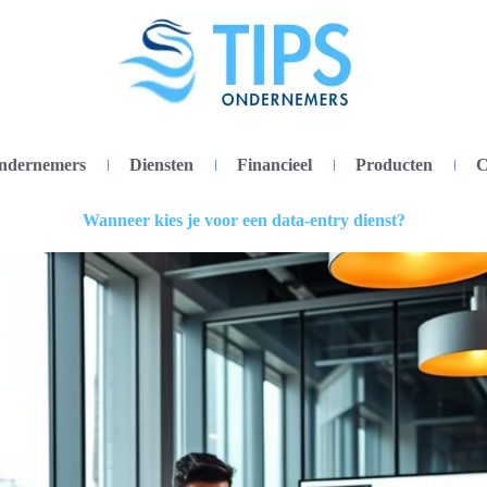
ondernemers
Diensten
Financieel
Producten
C
Wanneer kies je voor een data-entry dienst?