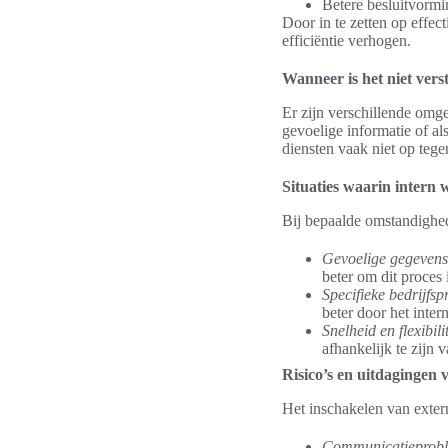
Betere besluitvorm
Door in te zetten op effe
efficiëntie verhogen.
Wanneer is het niet vers
Er zijn verschillende omgev
gevoelige informatie of al
diensten vaak niet op tege
Situaties waarin intern 
Bij bepaalde omstandighede
Gevoelige gegevens
beter om dit proces 
Specifieke bedrijfsp
beter door het inte
Snelheid en flexibilit
afhankelijk te zijn v
Risico’s en uitdagingen 
Het inschakelen van extern
Communicatieprob