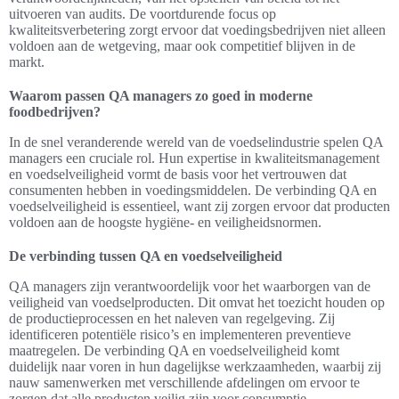
uitvoeren van audits. De voortdurende focus op
kwaliteitsverbetering zorgt ervoor dat voedingsbedrijven niet alleen
voldoen aan de wetgeving, maar ook competitief blijven in de
markt.
Waarom passen QA managers zo goed in moderne
foodbedrijven?
In de snel veranderende wereld van de voedselindustrie spelen QA
managers een cruciale rol. Hun expertise in kwaliteitsmanagement
en voedselveiligheid vormt de basis voor het vertrouwen dat
consumenten hebben in voedingsmiddelen. De verbinding QA en
voedselveiligheid is essentieel, want zij zorgen ervoor dat producten
voldoen aan de hoogste hygiëne- en veiligheidsnormen.
De verbinding tussen QA en voedselveiligheid
QA managers zijn verantwoordelijk voor het waarborgen van de
veiligheid van voedselproducten. Dit omvat het toezicht houden op
de productieprocessen en het naleven van regelgeving. Zij
identificeren potentiële risico’s en implementeren preventieve
maatregelen. De verbinding QA en voedselveiligheid komt
duidelijk naar voren in hun dagelijkse werkzaamheden, waarbij zij
nauw samenwerken met verschillende afdelingen om ervoor te
zorgen dat alle producten veilig zijn voor consumptie.