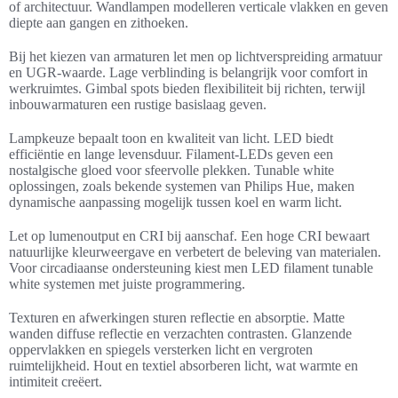
of architectuur. Wandlampen modelleren verticale vlakken en geven
diepte aan gangen en zithoeken.
Bij het kiezen van armaturen let men op lichtverspreiding armatuur
en UGR-waarde. Lage verblinding is belangrijk voor comfort in
werkruimtes. Gimbal spots bieden flexibiliteit bij richten, terwijl
inbouwarmaturen een rustige basislaag geven.
Lampkeuze bepaalt toon en kwaliteit van licht. LED biedt
efficiëntie en lange levensduur. Filament-LEDs geven een
nostalgische gloed voor sfeervolle plekken. Tunable white
oplossingen, zoals bekende systemen van Philips Hue, maken
dynamische aanpassing mogelijk tussen koel en warm licht.
Let op lumenoutput en CRI bij aanschaf. Een hoge CRI bewaart
natuurlijke kleurweergave en verbetert de beleving van materialen.
Voor circadiaanse ondersteuning kiest men LED filament tunable
white systemen met juiste programmering.
Texturen en afwerkingen sturen reflectie en absorptie. Matte
wanden diffuse reflectie en verzachten contrasten. Glanzende
oppervlakken en spiegels versterken licht en vergroten
ruimtelijkheid. Hout en textiel absorberen licht, wat warmte en
intimiteit creëert.