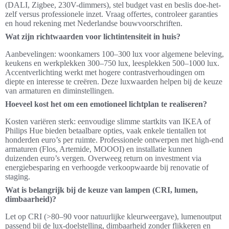
(DALI, Zigbee, 230V-dimmers), stel budget vast en beslis doe-het-
zelf versus professionele inzet. Vraag offertes, controleer garanties
en houd rekening met Nederlandse bouwvoorschriften.
Wat zijn richtwaarden voor lichtintensiteit in huis?
Aanbevelingen: woonkamers 100–300 lux voor algemene beleving,
keukens en werkplekken 300–750 lux, leesplekken 500–1000 lux.
Accentverlichting werkt met hogere contrastverhoudingen om
diepte en interesse te creëren. Deze luxwaarden helpen bij de keuze
van armaturen en diminstellingen.
Hoeveel kost het om een emotioneel lichtplan te realiseren?
Kosten variëren sterk: eenvoudige slimme startkits van IKEA of
Philips Hue bieden betaalbare opties, vaak enkele tientallen tot
honderden euro’s per ruimte. Professionele ontwerpen met high-end
armaturen (Flos, Artemide, MOOOI) en installatie kunnen
duizenden euro’s vergen. Overweeg return on investment via
energiebesparing en verhoogde verkoopwaarde bij renovatie of
staging.
Wat is belangrijk bij de keuze van lampen (CRI, lumen,
dimbaarheid)?
Let op CRI (>80–90 voor natuurlijke kleurweergave), lumenoutput
passend bij de lux-doelstelling, dimbaarheid zonder flikkeren en