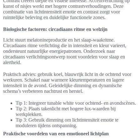
Contrast creëert diepte en visuele interesse. Accentverlichting op
kunst of nisjes werkt met hogere contrastverhoudingen. Deze
combinatie van lichtintensiteit emotie en contrast zorgt voor
ruimtelijke beleving en duidelijke functionele zones.
Biologische factoren: circadiaans ritme en welzijn
Licht stuurt melatonineproductie en het slaap-waakritme.
Circadiaans ritme verlichting die in intensiteit en kleur varieert,
ondersteunt natuurlijke energiepatronen. Onderzoek naar
circadiaans verlichtingsontwerp toont voordelen voor slaap en
alertheid.
Praktisch advies: gebruik koel, blauwrijk licht in de ochtend voor
werkuren. Schakel naar warmere kleurtemperaturen en lagere
intensiteit in de avond. Geleidelijke dimming en dynamische
schema’s verbeteren nachtrust en herstel.
Tip 1: Integreer tunable white voor ochtend- en avondscènes.
Tip 2: Plaats takenlicht met hogere lux-waarden bij
werkplekken.
Tip 3: Gebruik dimming om lichtintensiteit emotie te
moduleren tijdens ontspanning.
Praktische voordelen van een emotioneel lichtplan