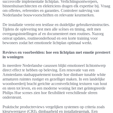
succesvolle implementatie lichtplan. Verlichtingsontwerpers,
binnenhuisarchitecten en elektriciens dragen elk expertise bij. Vraag
om offertes, referenties en garanties. Controleer naleving van
Nederlandse bouwvoorschriften en relevante keurmerken.
De installatie vereist een testfase en duidelijke gebruikersinstructies.
Tijdens de oplevering test men alle scènes en timing, stelt men
overgangsinstellingen af en documenteert men routines. Nazorg
omvat updates, routineonderhoud en een korte training voor
bewoners zodat het emotionele lichtplan optimaal werkt.
Reviews en voorbeelden: hoe een lichtplan met emotie presteert
in woningen
In meerdere Nederlandse casussen blijkt emotioneel lichtontwerp
direct effect te hebben op beleving. Een renovatie van een
Amsterdams stadsappartement toonde hoe dimbare tunable white
armaturen ruimtes rustiger en gezelliger maken. In een landelijke
woonboerderij bracht gerichte accentverlichting texturen van hout
en steen tot leven, en een moderne woning liet met geïntegreerde
Philips Hue scenes zien hoe flexibiliteit verschillende sferen
ondersteunt.
Praktische productreviews vergelijken systemen op criteria zoals
kleurweergave (CRI), dimbaarheid en installatiegemak. Een