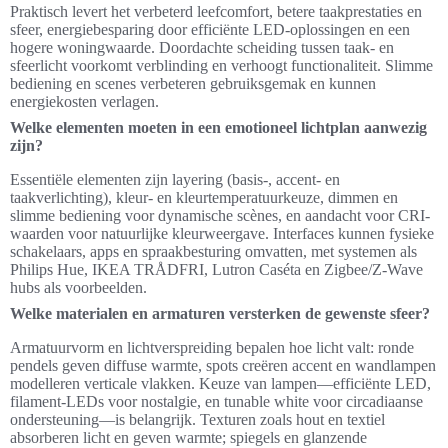
Praktisch levert het verbeterd leefcomfort, betere taakprestaties en
sfeer, energiebesparing door efficiënte LED-oplossingen en een
hogere woningwaarde. Doordachte scheiding tussen taak- en
sfeerlicht voorkomt verblinding en verhoogt functionaliteit. Slimme
bediening en scenes verbeteren gebruiksgemak en kunnen
energiekosten verlagen.
Welke elementen moeten in een emotioneel lichtplan aanwezig
zijn?
Essentiële elementen zijn layering (basis-, accent- en
taakverlichting), kleur- en kleurtemperatuurkeuze, dimmen en
slimme bediening voor dynamische scènes, en aandacht voor CRI-
waarden voor natuurlijke kleurweergave. Interfaces kunnen fysieke
schakelaars, apps en spraakbesturing omvatten, met systemen als
Philips Hue, IKEA TRÅDFRI, Lutron Caséta en Zigbee/Z‑Wave
hubs als voorbeelden.
Welke materialen en armaturen versterken de gewenste sfeer?
Armatuurvorm en lichtverspreiding bepalen hoe licht valt: ronde
pendels geven diffuse warmte, spots creëren accent en wandlampen
modelleren verticale vlakken. Keuze van lampen—efficiënte LED,
filament-LEDs voor nostalgie, en tunable white voor circadiaanse
ondersteuning—is belangrijk. Texturen zoals hout en textiel
absorberen licht en geven warmte; spiegels en glanzende