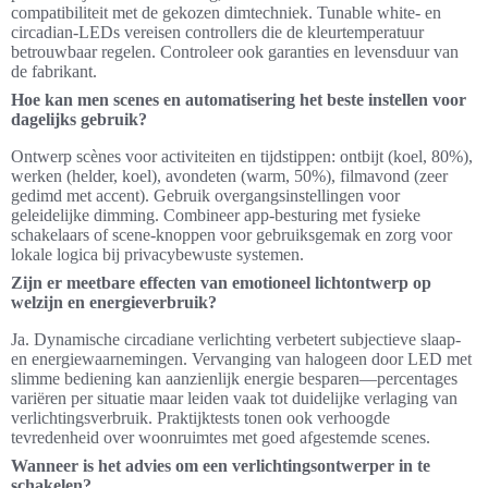
compatibiliteit met de gekozen dimtechniek. Tunable white- en
circadian‑LEDs vereisen controllers die de kleurtemperatuur
betrouwbaar regelen. Controleer ook garanties en levensduur van
de fabrikant.
Hoe kan men scenes en automatisering het beste instellen voor
dagelijks gebruik?
Ontwerp scènes voor activiteiten en tijdstippen: ontbijt (koel, 80%),
werken (helder, koel), avondeten (warm, 50%), filmavond (zeer
gedimd met accent). Gebruik overgangsinstellingen voor
geleidelijke dimming. Combineer app‑besturing met fysieke
schakelaars of scene‑knoppen voor gebruiksgemak en zorg voor
lokale logica bij privacybewuste systemen.
Zijn er meetbare effecten van emotioneel lichtontwerp op
welzijn en energieverbruik?
Ja. Dynamische circadiane verlichting verbetert subjectieve slaap-
en energiewaarnemingen. Vervanging van halogeen door LED met
slimme bediening kan aanzienlijk energie besparen—percentages
variëren per situatie maar leiden vaak tot duidelijke verlaging van
verlichtingsverbruik. Praktijktests tonen ook verhoogde
tevredenheid over woonruimtes met goed afgestemde scenes.
Wanneer is het advies om een verlichtingsontwerper in te
schakelen?