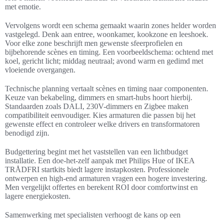
met emotie.
Vervolgens wordt een schema gemaakt waarin zones helder worden
vastgelegd. Denk aan entree, woonkamer, kookzone en leeshoek.
Voor elke zone beschrijft men gewenste sfeerprofielen en
bijbehorende scènes en timing. Een voorbeeldschema: ochtend met
koel, gericht licht; middag neutraal; avond warm en gedimd met
vloeiende overgangen.
Technische planning vertaalt scènes en timing naar componenten.
Keuze van bekabeling, dimmers en smart-hubs hoort hierbij.
Standaarden zoals DALI, 230V-dimmers en Zigbee maken
compatibiliteit eenvoudiger. Kies armaturen die passen bij het
gewenste effect en controleer welke drivers en transformatoren
benodigd zijn.
Budgettering begint met het vaststellen van een lichtbudget
installatie. Een doe-het-zelf aanpak met Philips Hue of IKEA
TRÅDFRI startkits biedt lagere instapkosten. Professionele
ontwerpen en high-end armaturen vragen een hogere investering.
Men vergelijkt offertes en berekent ROI door comfortwinst en
lagere energiekosten.
Samenwerking met specialisten verhoogt de kans op een