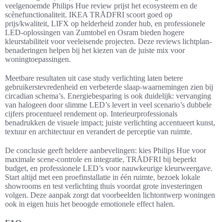
veelgenoemde Philips Hue review prijst het ecosysteem en de
scènefunctionaliteit. IKEA TRÅDFRI scoort goed op
prijs/kwaliteit, LIFX op helderheid zonder hub, en professionele
LED-oplossingen van Zumtobel en Osram bieden hogere
kleurstabiliteit voor veeleisende projecten. Deze reviews lichtplan-
benaderingen helpen bij het kiezen van de juiste mix voor
woningtoepassingen.
Meetbare resultaten uit case study verlichting laten betere
gebruikerstevredenheid en verbeterde slaap-waarnemingen zien bij
circadian schema’s. Energiebesparing is ook duidelijk: vervanging
van halogeen door slimme LED’s levert in veel scenario’s dubbele
cijfers procentueel rendement op. Interieurprofessionals
benadrukken de visuele impact; juiste verlichting accentueert kunst,
textuur en architectuur en verandert de perceptie van ruimte.
De conclusie geeft heldere aanbevelingen: kies Philips Hue voor
maximale scene-controle en integratie, TRÅDFRI bij beperkt
budget, en professionele LED’s voor nauwkeurige kleurweergave.
Start altijd met een proefinstallatie in één ruimte, bezoek lokale
showrooms en test verlichting thuis voordat grote investeringen
volgen. Deze aanpak zorgt dat voorbeelden lichtontwerp woningen
ook in eigen huis het beoogde emotionele effect halen.