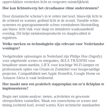
oppervlakken versterken licht en vergroten ruimtelijkheid.
Hoe kan lichtontwerp het circadiaanse ritme ondersteunen?
Door dynamische schema’s in te zetten met koel, blauwrijk licht in
de ochtend en warmer, gedimd licht in de avond. Tunable white-
systemen en geprogrammeerde scènes verminderen blootstelling
aan blauw licht vlak voor slaap en stimuleren waakzaamheid
overdag. Dit helpt melatonineproductie en slaapkwaliteit te
reguleren.
Welke merken en technologieën zijn relevant voor Nederlandse
woningen?
Veelgebruikte oplossingen in Nederland zijn Philips Hue (Signify)
voor uitgebreide scenes en integraties, IKEA TRÅDFRI voor
betaalbare smart-startkits, LIFX voor krachtige Wi‑Fi-lampen en
professionele opties van Osram en Zumtobel voor hoogwaardige
projecten. Compatibiliteit met Apple HomeKit, Google Home en
Amazon Alexa is vaak beslissend.
Hoe maakt men een praktisch stappenplan om zo’n lichtplan te
implementeren?
Begin met ruimte-analyse: meten, activiteiten en gewenste
sfeerprofielen vaststellen. Maak een zoneschema en scenes met
timing (ochtend koel, avond warm). Kies technische standaarden