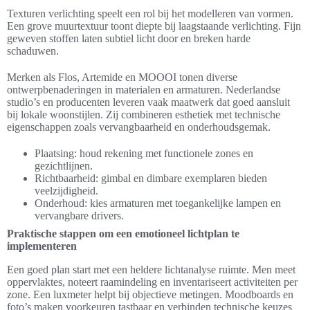
Texturen verlichting speelt een rol bij het modelleren van vormen.
Een grove muurtextuur toont diepte bij laagstaande verlichting. Fijn
geweven stoffen laten subtiel licht door en breken harde
schaduwen.
Merken als Flos, Artemide en MOOOI tonen diverse
ontwerpbenaderingen in materialen en armaturen. Nederlandse
studio’s en producenten leveren vaak maatwerk dat goed aansluit
bij lokale woonstijlen. Zij combineren esthetiek met technische
eigenschappen zoals vervangbaarheid en onderhoudsgemak.
Plaatsing: houd rekening met functionele zones en
gezichtlijnen.
Richtbaarheid: gimbal en dimbare exemplaren bieden
veelzijdigheid.
Onderhoud: kies armaturen met toegankelijke lampen en
vervangbare drivers.
Praktische stappen om een emotioneel lichtplan te
implementeren
Een goed plan start met een heldere lichtanalyse ruimte. Men meet
oppervlaktes, noteert raamindeling en inventariseert activiteiten per
zone. Een luxmeter helpt bij objectieve metingen. Moodboards en
foto’s maken voorkeuren tastbaar en verbinden technische keuzes