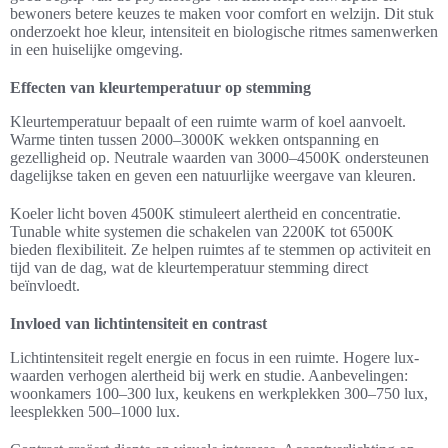
bewoners betere keuzes te maken voor comfort en welzijn. Dit stuk
onderzoekt hoe kleur, intensiteit en biologische ritmes samenwerken
in een huiselijke omgeving.
Effecten van kleurtemperatuur op stemming
Kleurtemperatuur bepaalt of een ruimte warm of koel aanvoelt.
Warme tinten tussen 2000–3000K wekken ontspanning en
gezelligheid op. Neutrale waarden van 3000–4500K ondersteunen
dagelijkse taken en geven een natuurlijke weergave van kleuren.
Koeler licht boven 4500K stimuleert alertheid en concentratie.
Tunable white systemen die schakelen van 2200K tot 6500K
bieden flexibiliteit. Ze helpen ruimtes af te stemmen op activiteit en
tijd van de dag, wat de kleurtemperatuur stemming direct
beïnvloedt.
Invloed van lichtintensiteit en contrast
Lichtintensiteit regelt energie en focus in een ruimte. Hogere lux-
waarden verhogen alertheid bij werk en studie. Aanbevelingen:
woonkamers 100–300 lux, keukens en werkplekken 300–750 lux,
leesplekken 500–1000 lux.