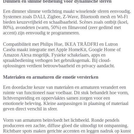
Dimmen en slimme bediening voor dynamische sferen
Een dimmer slimme verlichting maakt wisselende sferen eenvoudig.
Systemen zoals DALI, Zigbee, Z-Wave, Bluetooth mesh en Wi‑Fi
bieden keuzevrijheid en schaalbaarheid. Scènes zoals ontbijt (koel,
80%), avondeten (warm, 50%) en filmavond (zeer gedimd met
accent) zijn eenvoudig te programmeren.
Compatibiliteit met Philips Hue, IKEA TRÅDFRI en Lutron
Caséta maakt integratie met Apple HomeKit, Google Home of
Amazon Alexa mogelijk. Fysieke schakelaars, apps en
spraakbediening verhogen het gebruiksgemak. Bij cloud-
oplossingen verdient betrouwbaarheid en privacy aandacht.
Materialen en armaturen die emotie versterken
Een doordachte keuze van materialen en armaturen verandert een
ruimte van functioneel naar voelbaar. Dit stuk behandelt hoe vorm,
lichtverspreiding en oppervlaktes samen zorgen voor een
emotionele beleving. Kleine aanpassingen in plaatsing of materiaal
geven direct verschil in sfeer.
Vorm van armaturen beïnvloedt het lichtbeeld. Ronde pendels
produceren een zachte, diffuse gloed die uitnodigt tot ontspanning.
Richtbare spots maken gerichte accenten en leggen nadruk op kunst