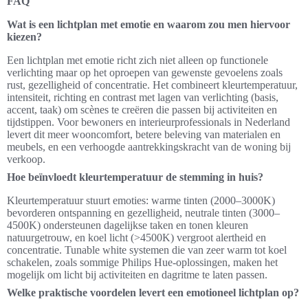
FAQ
Wat is een lichtplan met emotie en waarom zou men hiervoor
kiezen?
Een lichtplan met emotie richt zich niet alleen op functionele
verlichting maar op het oproepen van gewenste gevoelens zoals
rust, gezelligheid of concentratie. Het combineert kleurtemperatuur,
intensiteit, richting en contrast met lagen van verlichting (basis,
accent, taak) om scènes te creëren die passen bij activiteiten en
tijdstippen. Voor bewoners en interieurprofessionals in Nederland
levert dit meer wooncomfort, betere beleving van materialen en
meubels, en een verhoogde aantrekkingskracht van de woning bij
verkoop.
Hoe beïnvloedt kleurtemperatuur de stemming in huis?
Kleurtemperatuur stuurt emoties: warme tinten (2000–3000K)
bevorderen ontspanning en gezelligheid, neutrale tinten (3000–
4500K) ondersteunen dagelijkse taken en tonen kleuren
natuurgetrouw, en koel licht (>4500K) vergroot alertheid en
concentratie. Tunable white systemen die van zeer warm tot koel
schakelen, zoals sommige Philips Hue-oplossingen, maken het
mogelijk om licht bij activiteiten en dagritme te laten passen.
Welke praktische voordelen levert een emotioneel lichtplan op?