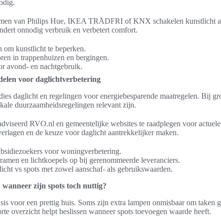
odig.
emen van Philips Hue, IKEA TRÅDFRI of KNX schakelen kunstlicht aut
ndert onnodig verbruik en verbetert comfort.
 om kunstlicht te beperken.
ren in trappenhuizen en bergingen.
or avond- en nachtgebruik.
rdelen voor daglichtverbetering
idies daglicht en regelingen voor energiebesparende maatregelen. Bij gr
okale duurzaamheidsregelingen relevant zijn.
dviseerd RVO.nl en gemeentelijke websites te raadplegen voor actuele
verlagen en de keuze voor daglicht aantrekkelijker maken.
ubsidiezoekers voor woningverbetering.
 ramen en lichtkoepels op bij gerenommeerde leveranciers.
icht vs spots met zowel aanschaf- als gebruikswaarden.
 wanneer zijn spots toch nuttig?
sis voor een prettig huis. Soms zijn extra lampen onmisbaar om taken g
 korte overzicht helpt beslissen wanneer spots toevoegen waarde heeft.