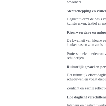
bewoners.
Sfeerschepping en visuele
Daglicht vormt de basis van
kunstwerken, textiel en me
Kleurweergave en natuur
De kwaliteit van kleurweer
keukenkasten zien zoals d
Professionele interieuront
schilderijen.
Ruimtelijk gevoel en per
Het ruimtelijk effect dagli
schaduwen en voegt diepte
Zonlicht en zachte reflec
Hoe daglicht verschillend
Interieur en daglicht werk