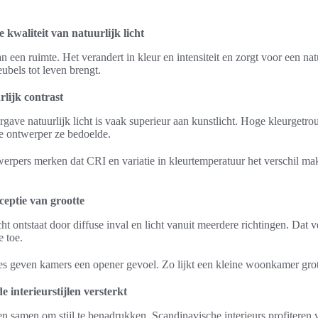
 kwaliteit van natuurlijk licht
 een ruimte. Het verandert in kleur en intensiteit en zorgt voor een natu
ubels tot leven brengt.
lijk contrast
gave natuurlijk licht is vaak superieur aan kunstlicht. Hoge kleurgetrou
e ontwerper ze bedoelde.
werpers merken dat CRI en variatie in kleurtemperatuur het verschil ma
ceptie van grootte
cht ontstaat door diffuse inval en licht vanuit meerdere richtingen. Dat 
 toe.
ties geven kamers een opener gevoel. Zo lijkt een kleine woonkamer gro
e interieurstijlen versterkt
en samen om stijl te benadrukken. Scandinavische interieurs profiteren v