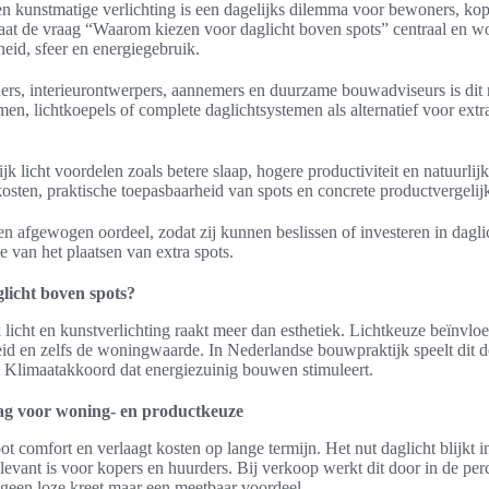
en kunstmatige verlichting is een dagelijks dilemma voor bewoners, kop
staat de vraag “Waarom kiezen voor daglicht boven spots” centraal en wo
eid, sfeer en energiegebruik.
ers, interieurontwerpers, aannemers en duurzame bouwadviseurs is dit r
men, lichtkoepels of complete daglichtsystemen als alternatief voor extra
ijk licht voordelen zoals betere slaap, hogere productiviteit en natuurli
sten, praktische toepasbaarheid van spots en concrete productvergelij
en afgewogen oordeel, zodat zij kunnen beslissen of investeren in dagl
e van het plaatsen van extra spots.
licht boven spots?
 licht en kunstverlichting raakt meer dan esthetiek. Lichtkeuze beïnvl
id en zelfs de woningwaarde. In Nederlandse bouwpraktijk speelt dit do
 Klimaatakkoord dat energiezuinig bouwen stimuleert.
ag voor woning- en productkeuze
 comfort en verlaagt kosten op lange termijn. Het nut daglicht blijkt 
elevant is voor kopers en huurders. Bij verkoop werkt dit door in de perc
geen loze kreet maar een meetbaar voordeel.