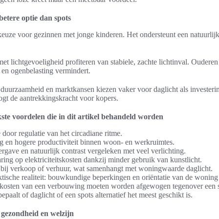
betere optie dan spots
 keuze voor gezinnen met jonge kinderen. Het ondersteunt een natuurlij
 lichtgevoeligheid profiteren van stabiele, zachte lichtinval. Ouderen 
’s en ogenbelasting vermindert.
duurzaamheid en marktkansen kiezen vaker voor daglicht als investeri
ogt de aantrekkingskracht voor kopers.
ste voordelen die in dit artikel behandeld worden
door regulatie van het circadiane ritme.
 en hogere productiviteit binnen woon- en werkruimtes.
rgave en natuurlijk contrast vergeleken met veel verlichting.
ing op elektriciteitskosten dankzij minder gebruik van kunstlicht.
ng bij verkoop of verhuur, wat samenhangt met woningwaarde daglicht.
ktische realiteit: bouwkundige beperkingen en oriëntatie van de woning
 kosten van een verbouwing moeten worden afgewogen tegenover een sne
bepaalt of daglicht of een spots alternatief het meest geschikt is.
 gezondheid en welzijn