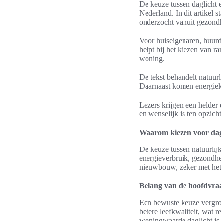
De keuze tussen daglicht 
Nederland. In dit artikel 
onderzocht vanuit gezondh
Voor huiseigenaren, huurd
helpt bij het kiezen van ra
woning.
De tekst behandelt natuurl
Daarnaast komen energieko
Lezers krijgen een helder 
en wenselijk is ten opzicht
Waarom kiezen voor dag
De keuze tussen natuurlijk
energieverbruik, gezondhe
nieuwbouw, zeker met het
Belang van de hoofdvra
Een bewuste keuze vergroot
betere leefkwaliteit, wat r
woningwaarde daglicht is 