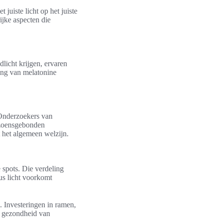
 juiste licht op het juiste
ijke aspecten die
licht krijgen, ervaren
ing van melatonine
. Onderzoekers van
eizoensgebonden
t het algemeen welzijn.
 spots. Die verdeling
us licht voorkomt
. Investeringen in ramen,
ht gezondheid van