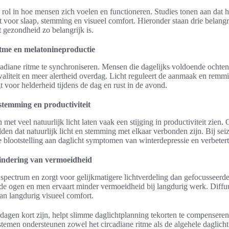
 rol in hoe mensen zich voelen en functioneren. Studies tonen aan dat het
 voor slaap, stemming en visueel comfort. Hieronder staan drie belangr
 gezondheid zo belangrijk is.
tme en melatonineproductie
cadiane ritme te synchroniseren. Mensen die dagelijks voldoende ochtend
waliteit en meer alertheid overdag. Licht reguleert de aanmaak en remm
t voor helderheid tijdens de dag en rust in de avond.
stemming en productiviteit
t veel natuurlijk licht laten vaak een stijging in productiviteit zien
den dat natuurlijk licht en stemming met elkaar verbonden zijn. Bij s
e blootstelling aan daglicht symptomen van winterdepressie en verbeter
ndering van vermoeidheid
 spectrum en zorgt voor gelijkmatigere lichtverdeling dan gefocusseerde
de ogen en men ervaart minder vermoeidheid bij langdurig werk. Diffu
aan langdurig visueel comfort.
dagen kort zijn, helpt slimme daglichtplanning tekorten te compenseren
ystemen ondersteunen zowel het circadiane ritme als de algehele daglic