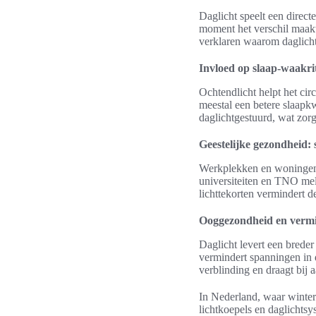
Daglicht speelt een directe
moment het verschil maakt
verklaren waarom daglicht
Invloed op slaap-waakri
Ochtendlicht helpt het cir
meestal een betere slaapk
daglichtgestuurd, wat zorg
Geestelijke gezondheid: 
Werkplekken en woningen me
universiteiten en TNO mel
lichttekorten vermindert d
Ooggezondheid en vermi
Daglicht levert een breder
vermindert spanningen in 
verblinding en draagt bij 
In Nederland, waar winter
lichtkoepels en daglichts