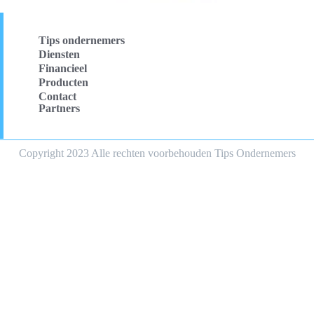
Tips ondernemers
Diensten
Financieel
Producten
Contact
Partners
Copyright 2023 Alle rechten voorbehouden Tips Ondernemers