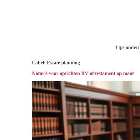
Tips onder
Label:
Estate planning
Notaris voor oprichten BV of testament op maat