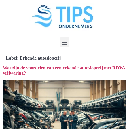
Label:
Erkende autosloperij
Wat zijn de voordelen van een erkende autosloperij met RDW-
vrijwaring?