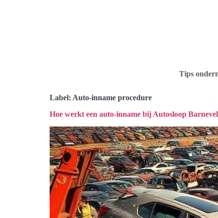
Tips onder
Label:
Auto-inname procedure
Hoe werkt een auto-inname bij Autosloop Barneve