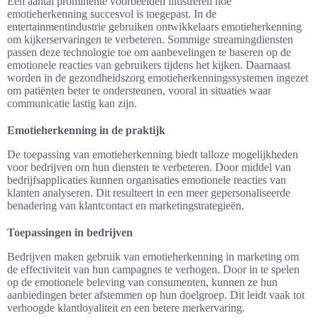
Een aantal prominente voorbeelden illustreren hoe
emotieherkenning succesvol is toegepast. In de
entertainmentindustrie gebruiken ontwikkelaars emotieherkenning
om kijkerservaringen te verbeteren. Sommige streamingdiensten
passen deze technologie toe om aanbevelingen te baseren op de
emotionele reacties van gebruikers tijdens het kijken. Daarnaast
worden in de gezondheidszorg emotieherkenningssystemen ingezet
om patiënten beter te ondersteunen, vooral in situaties waar
communicatie lastig kan zijn.
Emotieherkenning in de praktijk
De toepassing van emotieherkenning biedt talloze mogelijkheden
voor bedrijven om hun diensten te verbeteren. Door middel van
bedrijfsapplicaties kunnen organisaties emotionele reacties van
klanten analyseren. Dit resulteert in een meer gepersonaliseerde
benadering van klantcontact en marketingstrategieën.
Toepassingen in bedrijven
Bedrijven maken gebruik van emotieherkenning in marketing om
de effectiviteit van hun campagnes te verhogen. Door in te spelen
op de emotionele beleving van consumenten, kunnen ze hun
aanbiedingen beter afstemmen op hun doelgroep. Dit leidt vaak tot
verhoogde klantloyaliteit en een betere merkervaring.