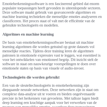
Emotieherkenningssoftware is een fascinerend gebied dat enorm
populaire toepassingen heeft gevonden in uiteenlopende sectoren.
Deze software maakt gebruik van geavanceerde algoritmes en
machine learning technieken die menselijke emoties analyseren en
classificeren. Het proces staat of valt met de efficiëntie van de
gebruikte technologieën en modellen.
Algoritmes en machine learning
De basis van emotieherkenningssoftware bestaat uit machine
learning algoritmen die worden getraind op grote datasets vol
menselijke reacties. Tijdens deze training leren de algoritmen
patronen in emotionele expressies vast te leggen, wat essentieel is
voor het ontwikkelen van emotioneel begrip. Dit inzicht stelt de
software in staat om nauwkeurige voorspellingen te doen over
emotionele staten op basis van visuele of audio-invoer.
Technologieën die worden gebruikt
Een van de sleuteltechnologieën in emotieherkenning zijn
diepgaande neurale netwerken. Deze netwerken zijn in staat om
complexe data-analyse uit te voeren en bieden ongeëvenaarde
precisie in het herkennen van gevoelens. Met talloze lagen biedt
deep learning een krachtige aanpak voor het verwerken van de
nuances van menselijke emoties, waardoor deze toepassingen