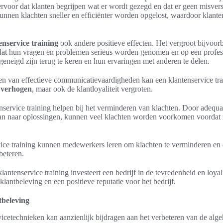
rvoor dat klanten begrijpen wat er wordt gezegd en dat er geen misver
unnen klachten sneller en efficiënter worden opgelost, waardoor klante
enservice training
ook andere positieve effecten. Het vergroot bijvoorbe
at hun vragen en problemen serieus worden genomen en op een profes
 geneigd zijn terug te keren en hun ervaringen met anderen te delen.
n van effectieve communicatievaardigheden kan een klantenservice trai
 verhogen
, maar ook de klantloyaliteit vergroten.
service training helpen bij het verminderen van klachten. Door adequaa
aan naar oplossingen, kunnen veel klachten worden voorkomen voordat z
ice training kunnen medewerkers leren om klachten te verminderen en 
beteren.
lantenservice training investeert een bedrijf in de tevredenheid en loyali
 klantbeleving en een positieve reputatie voor het bedrijf.
tbeleving
vicetechnieken kan aanzienlijk bijdragen aan het verbeteren van de alge