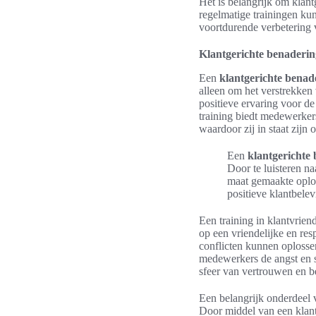
Het is belangrijk om klan
regelmatige trainingen ku
voortdurende verbetering 
Klantgerichte benaderin
Een
klantgerichte benad
alleen om het verstrekken
positieve ervaring voor de
training biedt medewerker
waardoor zij in staat zijn
Een
klantgerichte
Door te luisteren n
maat gemaakte oplos
positieve klantbelev
Een training in klantvrien
op een vriendelijke en re
conflicten kunnen oplosse
medewerkers de angst en s
sfeer van vertrouwen en be
Een belangrijk onderdeel 
Door middel van een klan