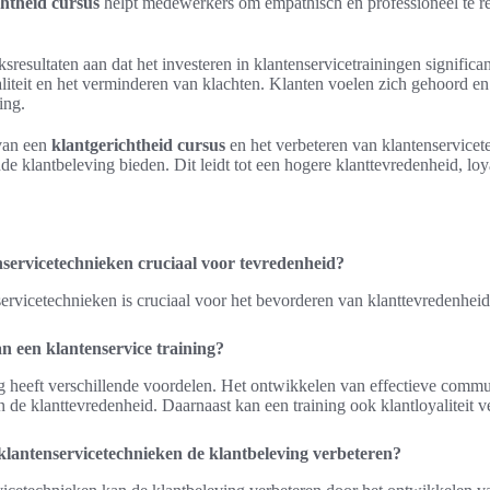
chtheid cursus
helpt medewerkers om empathisch en professioneel te r
resultaten aan dat het investeren in klantenservicetrainingen significa
liteit en het verminderen van klachten. Klanten voelen zich gehoord en
ing.
van een
klantgerichtheid cursus
en het verbeteren van klantenservice
de klantbeleving bieden. Dit leidt tot een hogere klanttevredenheid, loy
enservicetechnieken cruciaal voor tevredenheid?
nservicetechnieken is cruciaal voor het bevorderen van klanttevredenhei
n een klantenservice training?
ng heeft verschillende voordelen. Het ontwikkelen van effectieve comm
n de klanttevredenheid. Daarnaast kan een training ook klantloyaliteit v
 klantenservicetechnieken de klantbeleving verbeteren?