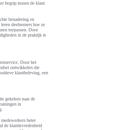
er begrip tussen de klant
ichte benadering en
g leren deelnemers hoe ze
nnen toepassen. Door
igheden in de praktijk te
tenservice. Door het
ndset ontwikkelen die
ositieve klantbeleving, een
tie gekeken naar de
rainingen in
g.
n medewerkers beter
al de klanttevredenheid