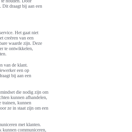
e te houden. Door
Dit draagt bij aan een
ervice. Het gaat niet
et creëren van een
tbare waarde zijn. Deze
er te ontwikkelen,
ten.
n van de klant.
edewerker een op
raagt bij aan een
 mindset die nodig zijn om
achten kunnen afhandelen,
e trainen, kunnen
or ze in staat zijn om een
municeren met klanten.
ijk kunnen communiceren,