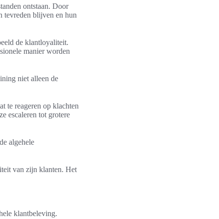
standen ontstaan. Door
n tevreden blijven en hun
eld de klantloyaliteit.
sionele manier worden
ning niet alleen de
t te reageren op klachten
e escaleren tot grotere
de algehele
teit van zijn klanten. Het
hele klantbeleving.