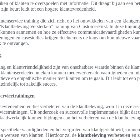
ken of klanten te overspoelen met informatie. Dit draagt bij aan een bet
ijn beurt leidt tot een hogere klanttevredenheid.
tenservice training die zich richt op het ontwikkelen van een klantger
 “Klantbeleving Versterken” training van CustomerFirst. In deze trainin
g kunnen aannemen en hoe ze effectieve communicatievaardigheden ku
eningen en casestudies krijgen deelnemers de kans om hun nieuwe vaard
k te ontvangen.
ing en klantvriendelijkheid zijn van onschatbare waarde binnen de klan
n klantenservicetechnieken kunnen medewerkers de vaardigheden en mi
tieve en empathische manier met klanten om te gaan. Dit leidt tot een p
iteindelijk tot zakelijk succes.
servicetrainingen
ttevredenheid en het verbeteren van de klantbeleving, wordt in deze sec
rvicetrainingen. Uit onderzoek en succesvolle implementaties blijkt dat t
daadwerkelijk kunnen bijdragen aan het verbeteren van de klantbelevin
specifieke vaardigheden en het vergroten van klantgerichtheid, kunne
en wensen van klanten. Hierdoor zal de
klantbeleving verbeteren
en z