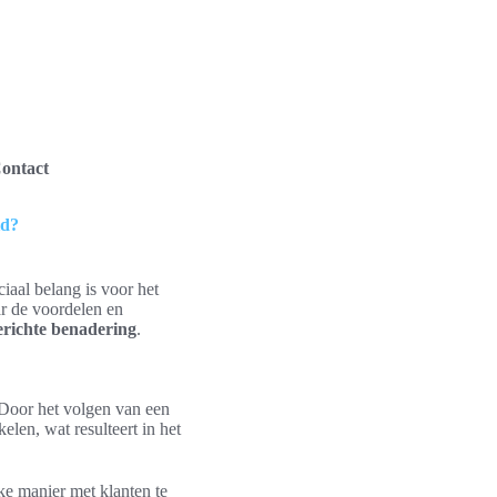
ontact
id?
ciaal belang is voor het
ar de voordelen en
erichte benadering
.
 Door het volgen van een
en, wat resulteert in het
ke manier met klanten te