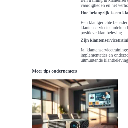
Een training in klantense
vaardigheden en het verho
Hoe belangrijk is een kl
Een klantgerichte benaderi
klantenservicetechnieken 
positieve klantbeleving.
Zijn klantenservicetrain
Ja, klantenservicetraining
implementaties en onderzo
uitmuntende klantbeleving
Meer tips ondernemers