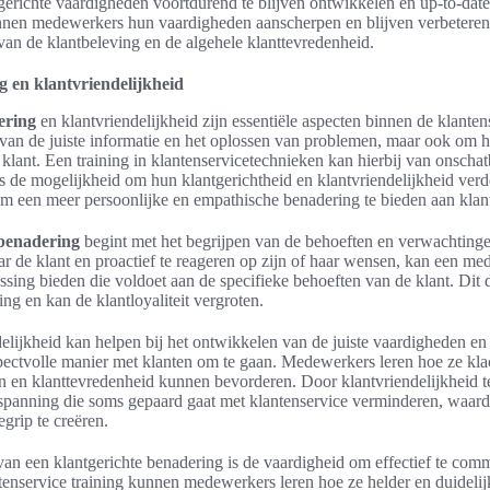
tgerichte vaardigheden voortdurend te blijven ontwikkelen en up-to-dat
nnen medewerkers hun vaardigheden aanscherpen en blijven verbeteren. 
van de klantbeleving en de algehele klanttevredenheid.
g en klantvriendelijkheid
ering
en klantvriendelijkheid zijn essentiële aspecten binnen de klantens
 van de juiste informatie en het oplossen van problemen, maar ook om h
 klant. Een training in klantenservicetechnieken kan hierbij van onscha
s de mogelijkheid om hun klantgerichtheid en klantvriendelijkheid verd
 om een meer persoonlijke en empathische benadering te bieden aan klan
 benadering
begint met het begrijpen van de behoeften en verwachtinge
aar de klant en proactief te reageren op zijn of haar wensen, kan een m
sing bieden die voldoet aan de specifieke behoeften van de klant. Dit d
ing en kan de klantloyaliteit vergroten.
delijkheid kan helpen bij het ontwikkelen van de juiste vaardigheden en
spectvolle manier met klanten om te gaan. Medewerkers leren hoe ze kl
n en klanttevredenheid kunnen bevorderen. Door klantvriendelijkheid t
panning die soms gepaard gaat met klantenservice verminderen, waardo
grip te creëren.
van een klantgerichte benadering is de vaardigheid om effectief te com
tenservice training kunnen medewerkers leren hoe ze helder en duidel