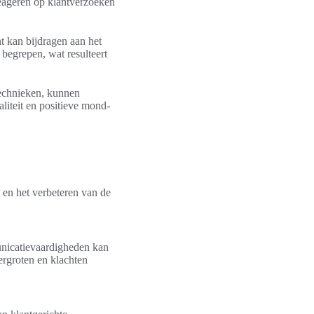
eageren op klantverzoeken
nt kan bijdragen aan het
 begrepen, wat resulteert
technieken, kunnen
aliteit en positieve mond-
d en het verbeteren van de
unicatievaardigheden kan
ergroten en klachten