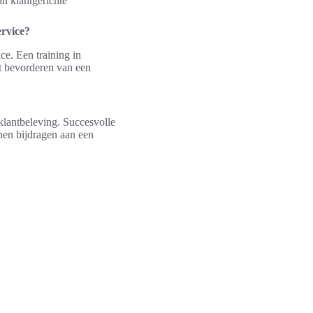
an klantgerichte
ervice?
ce. Een training in
et bevorderen van een
 klantbeleving. Succesvolle
nen bijdragen aan een