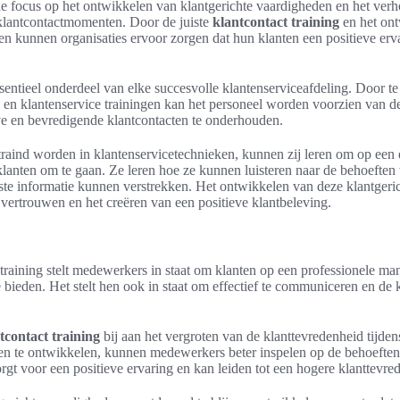
 de focus op het ontwikkelen van klantgerichte vaardigheden en het ver
 klantcontactmomenten. Door de juiste
klantcontact training
en het on
en kunnen organisaties ervoor zorgen dat hun klanten een positieve er
sentieel onderdeel van elke succesvolle klantenserviceafdeling. Door te
n en klantenservice trainingen kan het personeel worden voorzien van d
e en bevredigende klantcontacten te onderhouden.
aind worden in klantenservicetechnieken, kunnen zij leren om op een
klanten om te gaan. Ze leren hoe ze kunnen luisteren naar de behoeften
ste informatie kunnen verstrekken. Het ontwikkelen van deze klantgeri
vertrouwen en het creëren van een positieve klantbeleving.
training stelt medewerkers in staat om klanten op een professionele man
e bieden. Het stelt hen ook in staat om effectief te communiceren en de 
tcontact training
bij aan het vergroten van de klanttevredenheid tijde
en te ontwikkelen, kunnen medewerkers beter inspelen op de behoeften 
rgt voor een positieve ervaring en kan leiden tot een hogere klanttevrede