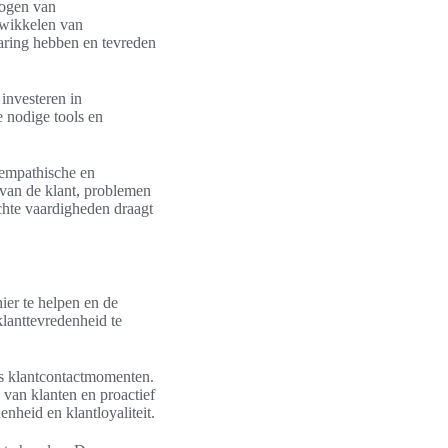
hogen van
twikkelen van
varing hebben en tevreden
 investeren in
e nodige tools en
 empathische en
 van de klant, problemen
chte vaardigheden draagt
ier te helpen en de
klanttevredenheid te
ns klantcontactmomenten.
van klanten en proactief
nheid en klantloyaliteit.