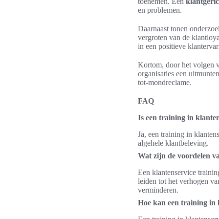
toenemen. Een
klantgeri
en problemen.
Daarnaast tonen onderzoeks
vergroten van de klantloya
in een positieve klantervar
Kortom, door het volgen 
organisaties een uitmunten
tot-mondreclame.
FAQ
Is een training in klant
Ja, een training in klante
algehele klantbeleving.
Wat zijn de voordelen va
Een klantenservice traini
leiden tot het verhogen va
verminderen.
Hoe kan een training in