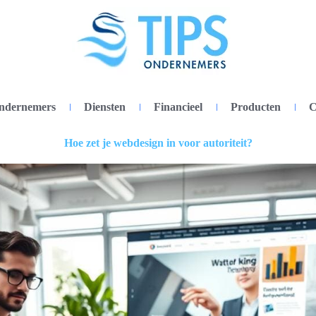
ondernemers
Diensten
Financieel
Producten
C
Hoe zet je webdesign in voor autoriteit?