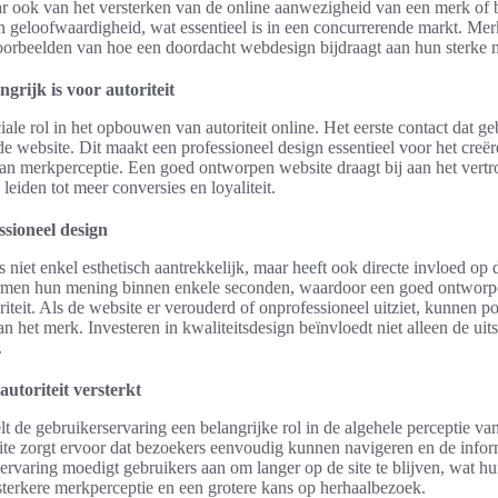
ar ook van het versterken van de online aanwezigheid van een merk of b
 geloofwaardigheid, wat essentieel is in een concurrerende markt. Me
oorbeelden van hoe een doordacht webdesign bijdraagt aan hun sterke m
rijk is voor autoriteit
ale rol in het opbouwen van autoriteit online. Het eerste contact dat g
e website. Dit maakt een professioneel design essentieel voor het creër
van merkperceptie. Een goed ontworpen website draagt bij aan het vert
eiden tot meer conversies en loyaliteit.
ssioneel design
s niet enkel esthetisch aantrekkelijk, maar heeft ook directe invloed o
ormen hun mening binnen enkele seconden, waardoor een goed ontworpen
riteit. Als de website er verouderd of onprofessioneel uitziet, kunnen po
 het merk. Investeren in kwaliteitsdesign beïnvloedt niet alleen de uits
.
utoriteit versterkt
lt de gebruikerservaring een belangrijke rol in de algehele perceptie van
ite zorgt ervoor dat bezoekers eenvoudig kunnen navigeren en de inform
rvaring moedigt gebruikers aan om langer op de site te blijven, wat h
n sterkere merkperceptie en een grotere kans op herhaalbezoek.