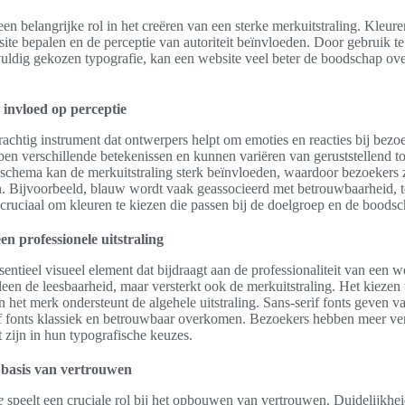
en belangrijke rol in het creëren van een sterke merkuitstraling. Kleur
site bepalen en de perceptie van autoriteit beïnvloeden. Door gebruik 
uldig gekozen typografie, kan een website veel beter de boodschap ov
 invloed op perceptie
achtig instrument dat ontwerpers helpt om emoties en reacties bij bezo
ben verschillende betekenissen en kunnen variëren van geruststellend t
schema kan de merkuitstraling sterk beïnvloeden, waardoor bezoekers 
en. Bijvoorbeeld, blauw wordt vaak geassocieerd met betrouwbaarheid, t
is cruciaal om kleuren te kiezen die passen bij de doelgroep en de boods
en professionele uitstraling
sentieel visueel element dat bijdraagt aan de professionaliteit van een
lleen de leesbaarheid, maar versterkt ook de merkuitstraling. Het kiezen 
 van het merk ondersteunt de algehele uitstraling. Sans-serif fonts geven
rif fonts klassiek en betrouwbaar overkomen. Bezoekers hebben meer ve
t zijn in hun typografische keuzes.
 basis van vertrouwen
e
speelt een cruciale rol bij het opbouwen van vertrouwen. Duidelijkhe