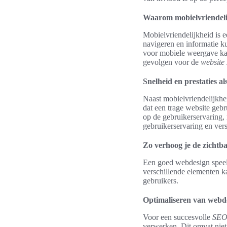
Waarom mobielvriendelijk
Mobielvriendelijkheid is 
navigeren en informatie ku
voor mobiele weergave kan 
gevolgen voor de
website 
Snelheid en prestaties a
Naast mobielvriendelijkhe
dat een trage website gebr
op de gebruikerservaring, 
gebruikerservaring en verst
Zo verhoog je de zicht
Een goed webdesign speelt
verschillende elementen k
gebruikers.
Optimaliseren van webd
Voor een succesvolle
SEO 
verwerken. Dit omvat niet 