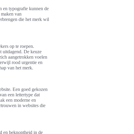
en en typografie kunnen de
te maken van
erbrengen die het merk wil
ekers op te roepen.
ot uitdagend. De keuze
zich aangetrokken voelen
erwijl rood urgentie en
chap van het merk.
 website. Een goed gekozen
van een lettertype dat
 vaak een moderne en
rtrouwen in websites die
id en beknoptheid in de