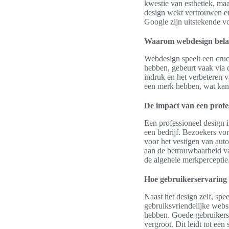
kwestie van esthetiek, ma
design wekt vertrouwen en
Google zijn uitstekende v
Waarom webdesign belang
Webdesign speelt een cruci
hebben, gebeurt vaak via d
indruk en het verbeteren 
een merk hebben, wat kan l
De impact van een profe
Een professioneel design i
een bedrijf. Bezoekers v
voor het vestigen van auto
aan de betrouwbaarheid van
de algehele merkperceptie
Hoe gebruikerservaring a
Naast het design zelf, spee
gebruiksvriendelijke webs
hebben. Goede gebruikerse
vergroot. Dit leidt tot ee