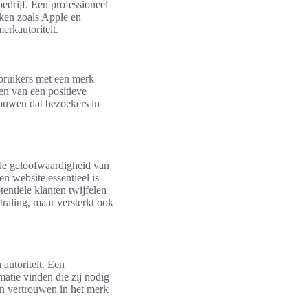
edrijf. Een professioneel
rken zoals Apple en
erkautoriteit.
ebruikers met een merk
en van een positieve
rouwen dat bezoekers in
p de geloofwaardigheid van
 website essentieel is
tentiële klanten twijfelen
traling, maar versterkt ook
 autoriteit. Een
atie vinden die zij nodig
un vertrouwen in het merk