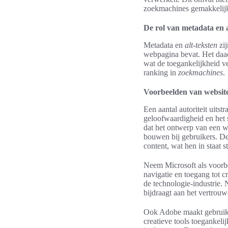
zoekmachines gemakkelijk 
De rol van metadata en a
Metadata en
alt-teksten
zij
webpagina bevat. Het daad
wat de toegankelijkheid ve
ranking in
zoekmachines
.
Voorbeelden van websites
Een aantal autoriteit uits
geloofwaardigheid en het
dat het ontwerp van een we
bouwen bij gebruikers. De
content, wat hen in staat 
Neem Microsoft als voorbee
navigatie en toegang tot cr
de technologie-industrie. 
bijdraagt aan het vertrou
Ook Adobe maakt gebruik v
creatieve tools toegankelij