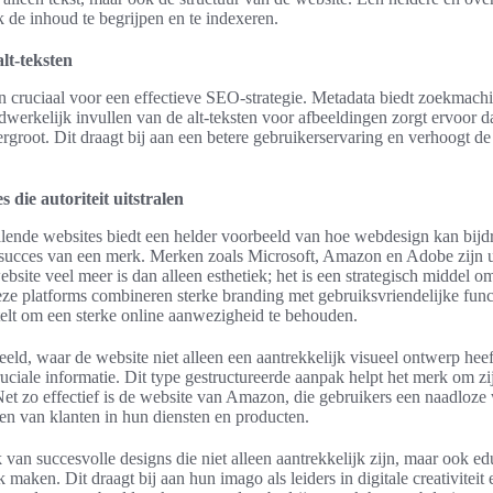
de inhoud te begrijpen en te indexeren.
lt-teksten
n cruciaal voor een effectieve SEO-strategie. Metadata biedt zoekmachi
werkelijk invullen van de alt-teksten voor afbeeldingen zorgt ervoor da
rgroot. Dit draagt bij aan een betere gebruikerservaring en verhoogt d
 die autoriteit uitstralen
tralende websites biedt een helder voorbeeld van hoe webdesign kan bij
 succes van een merk. Merken zoals Microsoft, Amazon en Adobe zijn u
bsite veel meer is dan alleen esthetiek; het is een strategisch middel 
ze platforms combineren sterke branding met gebruiksvriendelijke fun
stelt om een sterke online aanwezigheid te behouden.
ld, waar de website niet alleen een aantrekkelijk visueel ontwerp heef
uciale informatie. Dit type gestructureerde aanpak helpt het merk om zijn
Net zo effectief is de website van Amazon, die gebruikers een naadloze
wen van klanten in hun diensten en producten.
an succesvolle designs die niet alleen aantrekkelijk zijn, maar ook ed
k maken. Dit draagt bij aan hun imago als leiders in digitale creativiteit 