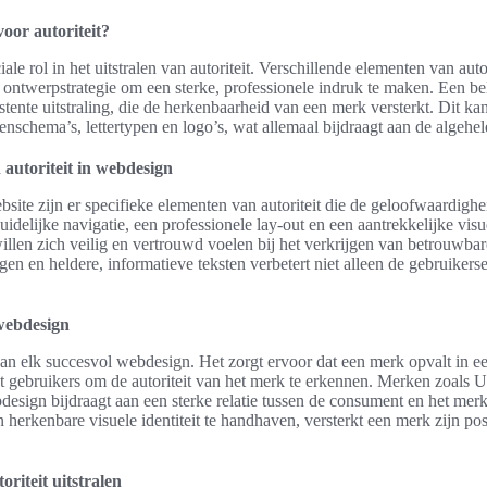
voor autoriteit?
ale rol in het uitstralen van autoriteit. Verschillende elementen van aut
ontwerpstrategie om een sterke, professionele indruk te maken. Een bela
ente uitstraling, die de herkenbaarheid van een merk versterkt. Dit ka
nschema’s, lettertypen en logo’s, wat allemaal bijdraagt aan de algehel
 autoriteit in webdesign
bsite zijn er specifieke elementen van autoriteit die de geloofwaardigh
elijke navigatie, een professionele lay-out en een aantrekkelijke visue
llen zich veilig en vertrouwd voelen bij het verkrijgen van betrouwbar
gen en heldere, informatieve teksten verbetert niet alleen de gebruiker
webdesign
an elk succesvol webdesign. Het zorgt ervoor dat een merk opvalt in e
lpt gebruikers om de autoriteit van het merk te erkennen. Merken zoals
bdesign bijdraagt aan een sterke relatie tussen de consument en het me
 herkenbare visuele identiteit te handhaven, versterkt een merk zijn posit
oriteit uitstralen