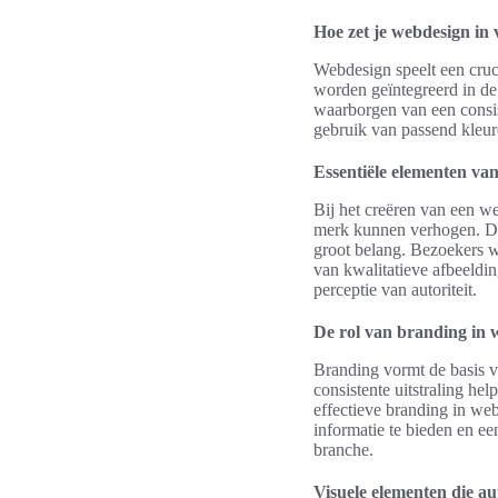
Hoe zet je webdesign in 
Webdesign speelt een cruci
worden geïntegreerd in de 
waarborgen van een consist
gebruik van passend kleure
Essentiële elementen van
Bij het creëren van een we
merk kunnen verhogen. Duid
groot belang. Bezoekers wi
van kwalitatieve afbeeldin
perceptie van autoriteit.
De rol van branding in 
Branding vormt de basis v
consistente uitstraling he
effectieve branding in we
informatie te bieden en een
branche.
Visuele elementen die aut