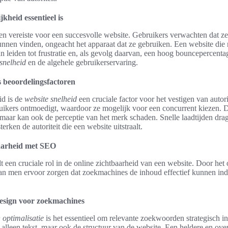
heid essentieel is
een vereiste voor een succesvolle website. Gebruikers verwachten dat 
nnen vinden, ongeacht het apparaat dat ze gebruiken. Een website die n
leiden tot frustratie en, als gevolg daarvan, een hoog bouncepercentag
snelheid
en de algehele gebruikerservaring.
ls beoordelingsfactoren
id is de
website snelheid
een cruciale factor voor het vestigen van autor
uikers ontmoedigt, waardoor ze mogelijk voor een concurrent kiezen. Di
maar kan ook de perceptie van het merk schaden. Snelle laadtijden drag
erken de autoriteit die een website uitstraalt.
baarheid met SEO
 een cruciale rol in de online zichtbaarheid van een website. Door het 
an men ervoor zorgen dat zoekmachines de inhoud effectief kunnen ind
esign voor zoekmachines
optimalisatie
is het essentieel om relevante zoekwoorden strategisch i
alleen tekst, maar ook de structuur van de website. Een heldere en overz