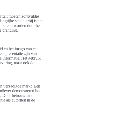
oriteit moeten zorgvuldig
ngrijke stap hierbij is het
n bereikt worden door het
e branding.
eid en het imago van een
le presentatie zijn van
e informatie. Het gebruik
servaring, maar ook de
en verzadigde markt. Een
 Unilever demonstreren hoe
rk. Door betrouwbare
ie als autoriteit in de