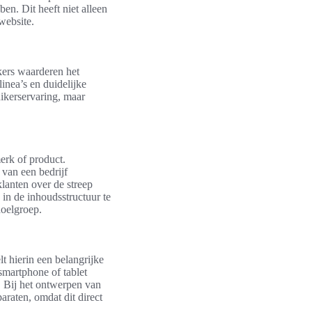
en. Dit heeft niet alleen
website.
ekers waarderen het
nea’s en duidelijke
uikerservaring, maar
erk of product.
 van een bedrijf
klanten over de streep
 in de inhoudsstructuur te
oelgroep.
t hierin een belangrijke
smartphone of tablet
. Bij het ontwerpen van
raten, omdat dit direct