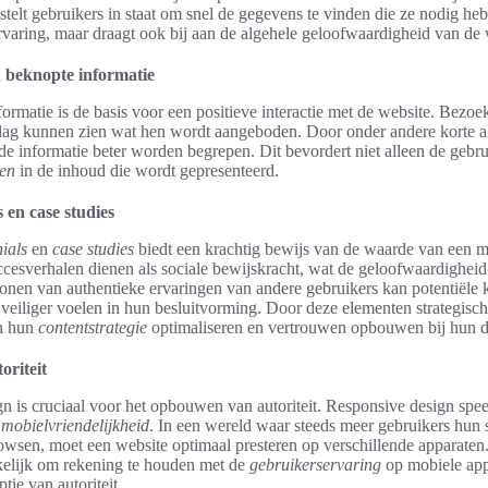
stelt gebruikers in staat om snel de gegevens te vinden die ze nodig hebb
rvaring, maar draagt ook bij aan de algehele geloofwaardigheid van de 
n beknopte informatie
ormatie is de basis voor een positieve interactie met de website. Bezo
ag kunnen zien wat hen wordt aangeboden. Door onder andere korte ali
de informatie beter worden begrepen. Dit bevordert niet alleen de gebr
en
in de inhoud die wordt gepresenteerd.
 en case studies
ials
en
case studies
biedt een krachtig bewijs van de waarde van een m
cesverhalen dienen als sociale bewijskracht, wat de geloofwaardigheid
 tonen van authentieke ervaringen van andere gebruikers kan potentiële 
veiliger voelen in hun besluitvorming. Door deze elementen strategisch
en hun
contentstrategie
optimaliseren en vertrouwen opbouwen bij hun d
oriteit
 is cruciaal voor het opbouwen van autoriteit. Responsive design speel
m
mobielvriendelijkheid
. In een wereld waar steeds meer gebruikers hun 
owsen, moet een website optimaal presteren op verschillende apparaten
kelijk om rekening te houden met de
gebruikerservaring
op mobiele appa
tie van autoriteit.