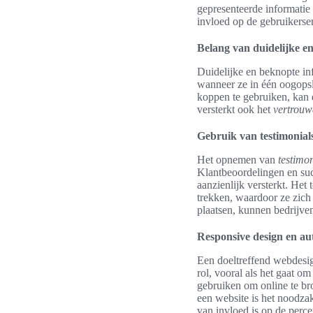
gepresenteerde informatie 
invloed op de gebruikerse
Belang van duidelijke e
Duidelijke en beknopte inf
wanneer ze in één oogopsl
koppen te gebruiken, kan 
versterkt ook het
vertrouw
Gebruik van testimonials
Het opnemen van
testimon
Klantbeoordelingen en suc
aanzienlijk versterkt. Het
trekken, waardoor ze zich 
plaatsen, kunnen bedrijv
Responsive design en aut
Een doeltreffend webdesign
rol, vooral als het gaat o
gebruiken om online te br
een website is het noodza
van invloed is op de percep