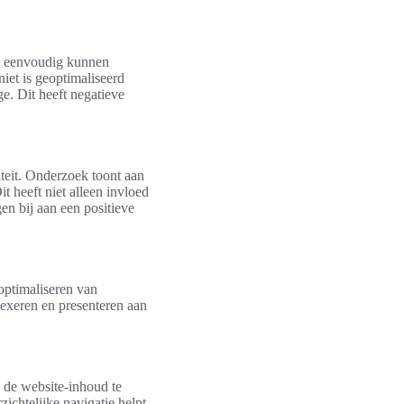
ze eenvoudig kunnen
iet is geoptimaliseerd
e. Dit heeft negatieve
iteit. Onderzoek toont aan
t heeft niet alleen invloed
en bij aan een positieve
optimaliseren van
exeren en presenteren aan
n de website-inhoud te
ichtelijke navigatie helpt