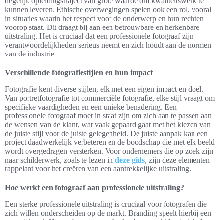
degelijk opleidingstraject van grote waarde om kwaliteitswerk te
kunnen leveren. Ethische overwegingen spelen ook een rol, vooral
in situaties waarin het respect voor de onderwerp en hun rechten
voorop staat. Dit draagt bij aan een betrouwbare en herkenbare
uitstraling. Het is cruciaal dat een professionele fotograaf zijn
verantwoordelijkheden serieus neemt en zich houdt aan de normen
van de industrie.
Verschillende fotografiestijlen en hun impact
Fotografie kent diverse stijlen, elk met een eigen impact en doel.
Van portretfotografie tot commerciële fotografie, elke stijl vraagt om
specifieke vaardigheden en een unieke benadering. Een
professionele fotograaf moet in staat zijn om zich aan te passen aan
de wensen van de klant, wat vaak gepaard gaat met het kiezen van
de juiste stijl voor de juiste gelegenheid. De juiste aanpak kan een
project daadwerkelijk verbeteren en de boodschap die met elk beeld
wordt overgedragen versterken. Voor ondernemers die op zoek zijn
naar schilderwerk, zoals te lezen in
deze gids
, zijn deze elementen
rappelant voor het creëren van een aantrekkelijke uitstraling.
Hoe werkt een fotograaf aan professionele uitstraling?
Een sterke professionele uitstraling is cruciaal voor fotografen die
zich willen onderscheiden op de markt. Branding speelt hierbij een