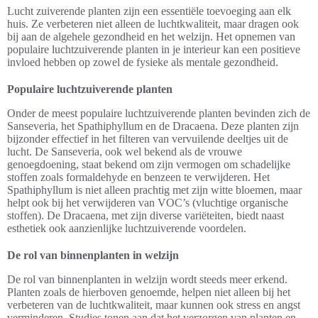
Lucht zuiverende planten zijn een essentiële toevoeging aan elk
huis. Ze verbeteren niet alleen de luchtkwaliteit, maar dragen ook
bij aan de algehele gezondheid en het welzijn. Het opnemen van
populaire luchtzuiverende planten in je interieur kan een positieve
invloed hebben op zowel de fysieke als mentale gezondheid.
Populaire luchtzuiverende planten
Onder de meest populaire luchtzuiverende planten bevinden zich de
Sanseveria, het Spathiphyllum en de Dracaena. Deze planten zijn
bijzonder effectief in het filteren van vervuilende deeltjes uit de
lucht. De Sanseveria, ook wel bekend als de vrouwe
genoegdoening, staat bekend om zijn vermogen om schadelijke
stoffen zoals formaldehyde en benzeen te verwijderen. Het
Spathiphyllum is niet alleen prachtig met zijn witte bloemen, maar
helpt ook bij het verwijderen van VOC’s (vluchtige organische
stoffen). De Dracaena, met zijn diverse variëteiten, biedt naast
esthetiek ook aanzienlijke luchtzuiverende voordelen.
De rol van binnenplanten in welzijn
De rol van binnenplanten in welzijn wordt steeds meer erkend.
Planten zoals de hierboven genoemde, helpen niet alleen bij het
verbeteren van de luchtkwaliteit, maar kunnen ook stress en angst
verminderen. Studies tonen aan dat het verzorgen van planten en