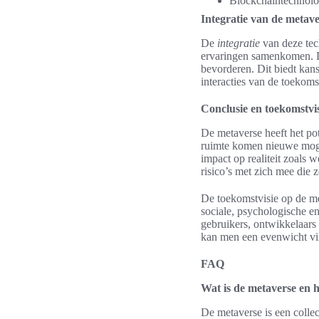
Blockchaintechnolog
Integratie van de metave
De
integratie
van deze tech
ervaringen samenkomen. De
bevorderen. Dit biedt kans
interacties van de toekoms
Conclusie en toekomstvi
De metaverse heeft het pot
ruimte komen nieuwe mogeli
impact op realiteit zoals 
risico’s met zich mee di
De toekomstvisie op de me
sociale, psychologische en
gebruikers, ontwikkelaars
kan men een evenwicht vin
FAQ
Wat is de metaverse en h
De metaverse is een collec