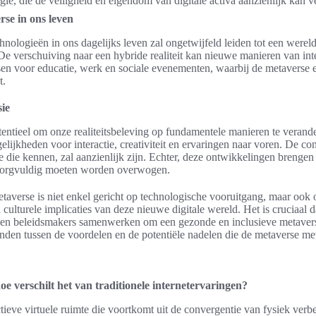
ie, die de veiligheid en eigendom van digitale activa aanzienlijk kan v
rse in ons leven
nologieën in ons dagelijks leven zal ongetwijfeld leiden tot een wereld
 verschuiving naar een hybride realiteit kan nieuwe manieren van in
en voor educatie, werk en sociale evenementen, waarbij de metaverse ee
t.
sie
entieel om onze realiteitsbeleving op fundamentele manieren te verande
jkheden voor interactie, creativiteit en ervaringen naar voren. De conc
we die kennen, zal aanzienlijk zijn. Echter, deze ontwikkelingen brenge
e zorgvuldig moeten worden overwogen.
taverse is niet enkel gericht op technologische vooruitgang, maar ook 
 culturele implicaties van deze nieuwe digitale wereld. Het is cruciaal d
 en beleidsmakers samenwerken om een gezonde en inclusieve metavers
den tussen de voordelen en de potentiële nadelen die de metaverse me
oe verschilt het van traditionele internetervaringen?
tieve virtuele ruimte die voortkomt uit de convergentie van fysiek verb