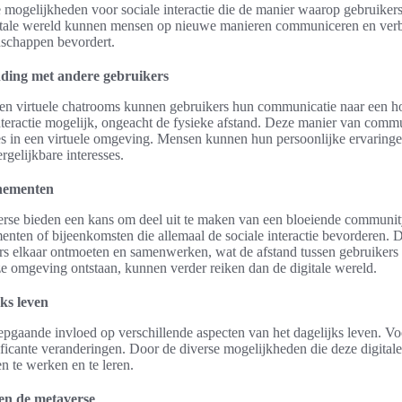
 mogelijkheden voor sociale interactie die de manier waarop gebruiker
igitale wereld kunnen mensen op nieuwe manieren communiceren en ver
nschappen bevordert.
ding met andere gebruikers
 en virtuele chatrooms kunnen gebruikers hun communicatie naar een ho
nteractie mogelijk, ongeacht de fysieke afstand. Deze manier van comm
es in een virtuele omgeving. Mensen kunnen hun persoonlijke ervaringe
gelijkbare interesses.
enementen
rse bieden een kans om deel uit te maken van een bloeiende community
nten of bijeenkomsten die allemaal de sociale interactie bevorderen
rs elkaar ontmoeten en samenwerken, wat de afstand tussen gebruikers 
e omgeving ontstaan, kunnen verder reiken dan de digitale wereld.
ks leven
epgaande invloed op verschillende aspecten van het dagelijks leven. V
icante veranderingen. Door de diverse mogelijkheden die deze digitale re
 te werken en te leren.
en de metaverse