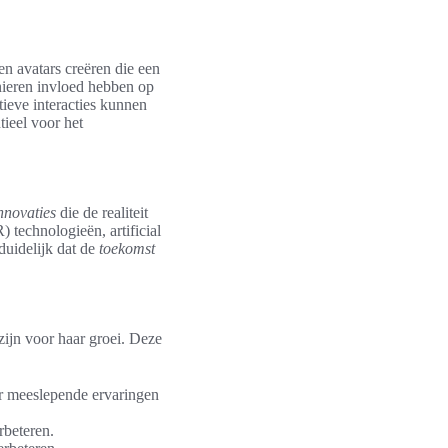
en avatars creëren die een
nieren invloed hebben op
tieve interacties kunnen
ntieel voor het
nnovaties
die de realiteit
 technologieën, artificial
 duidelijk dat de
toekomst
zijn voor haar groei. Deze
er meeslepende ervaringen
rbeteren.