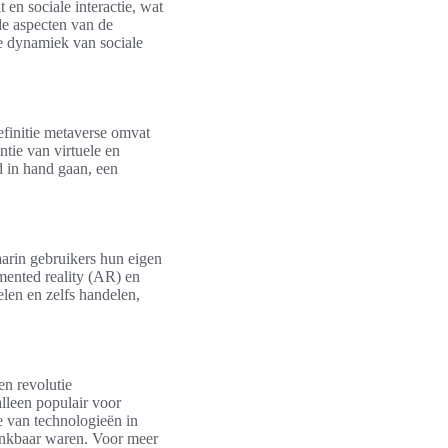
 en sociale interactie, wat
nde aspecten van de
de dynamiek van sociale
definitie metaverse omvat
tie van virtuele en
d in hand gaan, een
aarin gebruikers hun eigen
ented reality (AR) en
len en zelfs handelen,
en revolutie
lleen populair voor
e van technologieën in
denkbaar waren. Voor meer