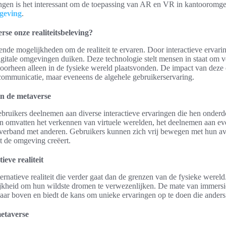
ingen is het interessant om de toepassing van AR en VR in kantooromg
geving
.
se onze realiteitsbeleving?
nde mogelijkheden om de realiteit te ervaren. Door interactieve ervar
gitale omgevingen duiken. Deze technologie stelt mensen in staat om vol
voorheen alleen in de fysieke wereld plaatsvonden. De impact van deze d
 communicatie, maar eveneens de algehele gebruikerservaring.
in de metaverse
bruikers deelnemen aan diverse interactieve ervaringen die hen onder
gen omvatten het verkennen van virtuele werelden, het deelnemen aan e
verband met anderen. Gebruikers kunnen zich vrij bewegen met hun av
t de omgeving creëert.
ieve realiteit
ernatieve realiteit die verder gaat dan de grenzen van de fysieke wereld.
kheid om hun wildste dromen te verwezenlijken. De mate van immersie
naar boven en biedt de kans om unieke ervaringen op te doen die anders
metaverse