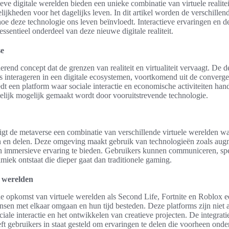
ve digitale werelden bieden een unieke combinatie van virtuele realiteit
elijkheden voor het dagelijks leven. In dit artikel worden de verschille
oe deze technologie ons leven beïnvloedt. Interactieve ervaringen en 
sentieel onderdeel van deze nieuwe digitale realiteit.
se
erend concept dat de grenzen van realiteit en virtualiteit vervaagt. De 
 interageren in een digitale ecosystemen, voortkomend uit de convergen
dt een platform waar sociale interactie en economische activiteiten han
lijk mogelijk gemaakt wordt door vooruitstrevende technologie.
igt de metaverse een combinatie van verschillende virtuele werelden w
n en delen. Deze omgeving maakt gebruik van technologieën zoals augm
en immersieve ervaring te bieden. Gebruikers kunnen communiceren, spe
iek ontstaat die dieper gaat dan traditionele gaming.
e werelden
de opkomst van virtuele werelden als Second Life, Fortnite en Roblox e
sen met elkaar omgaan en hun tijd besteden. Deze platforms zijn niet a
ale interactie en het ontwikkelen van creatieve projecten. De integrati
eft gebruikers in staat gesteld om ervaringen te delen die voorheen on