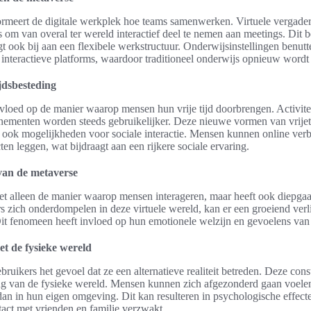
sformeert de digitale werkplek hoe teams samenwerken. Virtuele vergade
m van overal ter wereld interactief deel te nemen aan meetings. Dit be
 ook bij aan een flexibele werkstructuur. Onderwijsinstellingen benut
a interactieve platforms, waardoor traditioneel onderwijs opnieuw wordt
jdsbesteding
vloed op de manier waarop mensen hun vrije tijd doorbrengen. Activite
nementen worden steeds gebruikelijker. Deze nieuwe vormen van vrijeti
r ook mogelijkheden voor sociale interactie. Mensen kunnen online ve
en leggen, wat bijdraagt aan een rijkere sociale ervaring.
 van de metaverse
et alleen de manier waarop mensen interageren, maar heeft ook diepga
rs zich onderdompelen in deze virtuele wereld, kan er een groeiend ver
Dit fenomeen heeft invloed op hun emotionele welzijn en gevoelens va
et de fysieke wereld
ruikers het gevoel dat ze een alternatieve realiteit betreden. Deze cons
ng van de fysieke wereld. Mensen kunnen zich afgezonderd gaan voelen
dan in hun eigen omgeving. Dit kan resulteren in psychologische effect
tact met vrienden en familie verzwakt.