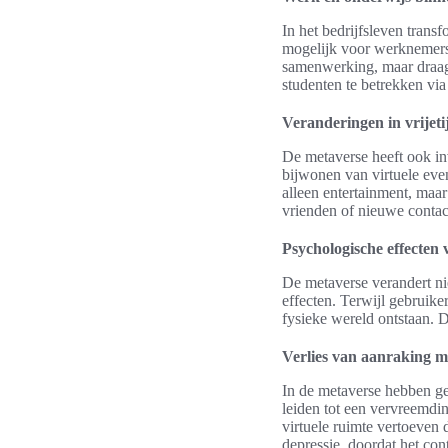
In het bedrijfsleven tran
mogelijk voor werknemers o
samenwerking, maar draagt
studenten te betrekken vi
Veranderingen in vrijeti
De metaverse heeft ook in
bijwonen van virtuele eve
alleen entertainment, maa
vrienden of nieuwe contact
Psychologische effecten
De metaverse verandert ni
effecten. Terwijl gebruike
fysieke wereld ontstaan. 
Verlies van aanraking m
In de metaverse hebben geb
leiden tot een vervreemdi
virtuele ruimte vertoeven 
depressie, doordat het con