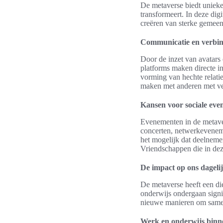
De metaverse biedt unieke
transformeert. In deze d
creëren van sterke gemee
Communicatie en verbin
Door de inzet van avatars
platforms maken directe i
vorming van hechte relati
maken met anderen met ver
Kansen voor sociale ev
Evenementen in de metave
concerten, netwerkeveneme
het mogelijk dat deelneme
Vriendschappen die in dez
De impact op ons dagelij
De metaverse heeft een di
onderwijs ondergaan signif
nieuwe manieren om samen
Werk en onderwijs binn