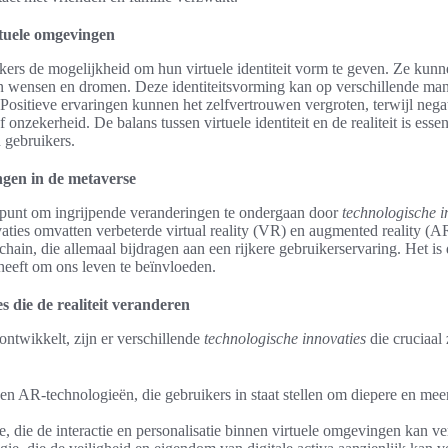
rtuele omgevingen
kers de mogelijkheid om hun virtuele identiteit vorm te geven. Ze kunn
gen wensen en dromen. Deze identiteitsvorming kan op verschillende ma
Positieve ervaringen kunnen het zelfvertrouwen vergroten, terwijl nega
 of onzekerheid. De balans tussen virtuele identiteit en de realiteit is esse
 gebruikers.
gen in de metaverse
 punt om ingrijpende veranderingen te ondergaan door
technologische i
ties omvatten verbeterde virtual reality (VR) en augmented reality (AR)
chain, die allemaal bijdragen aan een rijkere gebruikerservaring. Het is
heeft om ons leven te beïnvloeden.
s die de realiteit veranderen
ontwikkelt, zijn er verschillende
technologische innovaties
die cruciaal 
 AR-technologieën, die gebruikers in staat stellen om diepere en me
nce, die de interactie en personalisatie binnen virtuele omgevingen kan ve