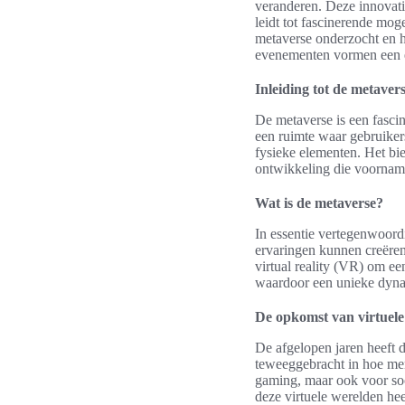
veranderen. Deze innovatie
leidt tot fascinerende mog
metaverse onderzocht en h
evenementen vormen een es
Inleiding tot de metaver
De metaverse is een fascin
een ruimte waar gebruikers
fysieke elementen. Het bie
ontwikkeling die voorname
Wat is de metaverse?
In essentie vertegenwoord
ervaringen kunnen creëre
virtual reality (VR) om e
waardoor een unieke dynam
De opkomst van virtuel
De afgelopen jaren heeft 
teweeggebracht in hoe men
gaming, maar ook voor soci
deze virtuele werelden he