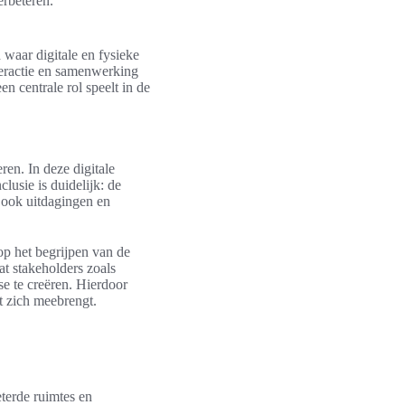
erbeteren.
 waar digitale en fysieke
teractie en samenwerking
n centrale rol speelt in de
ren. In deze digitale
lusie is duidelijk: de
n ook uitdagingen en
op het begrijpen van de
at stakeholders zoals
e te creëren. Hierdoor
t zich meebrengt.
eterde ruimtes en