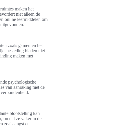
rruimtes maken het
vordert niet alleen de
ten online leermiddelen om
 uitgevonden.
iten zoals gamen en het
jdsbesteding bieden niet
rbinding maken met
ande psychologische
lies van aanraking met de
n verbondenheid.
tante blootstelling kan
, omdat ze vaker in de
en zoals angst en