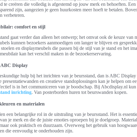
tand te creëren die volledig is afgestemd op jouw merk en behoeften. Ee
parend zijn, aangezien je geen huurkosten meer hoeft te betalen. Boven
n verbeteren.
ilair: comfort en stijl
sstand gaat verder dan alleen het ontwerp; het omvat ook de keuze van 
 meubels kunnen bezoekers aanmoedigen om langer te blijven en gesprek
, stoelen en displaymeubels die passen bij de stijl van je stand en het i
 meubilair kan het verschil maken in de bezoekerservaring.
j ABC Display
eskundige hulp bij het inrichten van je beursstand, dan is ABC Display
e presentatiewanden en creatieve standoplossingen kan je helpen om een 
fectief is in het communiceren van je boodschap. Bij Abcdisplay.nl kun j
tand inrichting
. Van posterborden huren tot beurswanden kopen.
 kleuren en materialen
n een belangrijke rol in de uitstraling van je beursstand. Het is essent
t van je merk en die de juiste emoties oproepen bij je doelgroep. Materia
n, maar ook praktisch en duurzaam. Overweeg het gebruik van hoogwaard
e en die eenvoudig te onderhouden zijn.