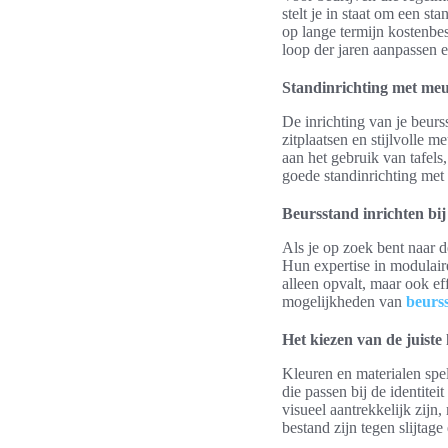
stelt je in staat om een s
op lange termijn kostenbes
loop der jaren aanpassen e
Standinrichting met meub
De inrichting van je beur
zitplaatsen en stijlvolle
aan het gebruik van tafels
goede standinrichting met
Beursstand inrichten bi
Als je op zoek bent naar d
Hun expertise in modulair
alleen opvalt, maar ook ef
mogelijkheden van
beurss
Het kiezen van de juiste
Kleuren en materialen spele
die passen bij de identitei
visueel aantrekkelijk zij
bestand zijn tegen slijtag