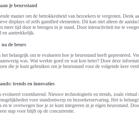
n aan je beursstand
stekende manier om de betrokkenheid van bezoekers te vergroten. Denk aa
tieve displays of zelfs gamified elementen. Dit kan niet alleen de aanda
eer tijd door te brengen in je stand. Door interactiviteit toe te voege
en aantrekkelijk.
 na de beurs
s het belangrijk om te evalueren hoe je beursstand heeft gepresteerd. V
 aanwezig was. Wat werkte goed en wat kon beter? Door deze informatie
oen die je kunt gebruiken om je beursstand voor de volgende keer verde
ands: trends en innovaties
 evolueert voortdurend. Nieuwe technologieën en trends, zoals virtual 
 mogelijkheden voor standontwerp en bezoekerservaring. Het is belangr
s en te overwegen hoe je ze kunt integreren in je eigen beursstand. Door
 een stap voor blijft op de concurrentie.