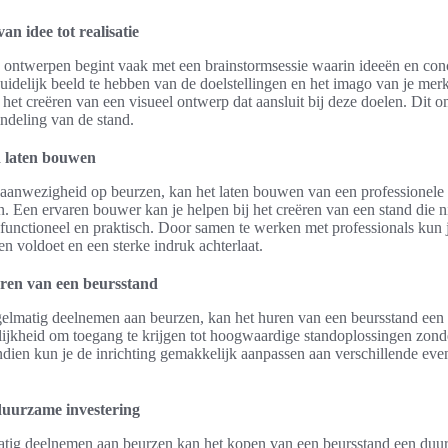
n idee tot realisatie
d ontwerpen begint vaak met een brainstormsessie waarin ideeën en co
duidelijk beeld te hebben van de doelstellingen en het imago van je mer
het creëren van een visueel ontwerp dat aansluit bij deze doelen. Dit 
indeling van de stand.
d laten bouwen
je aanwezigheid op beurzen, kan het laten bouwen van een professionele
jn. Een ervaren bouwer kan je helpen bij het creëren van een stand die ni
 functioneel en praktisch. Door samen te werken met professionals kun j
en voldoet en een sterke indruk achterlaat.
ren van een beursstand
egelmatig deelnemen aan beurzen, kan het huren van een beursstand een 
lijkheid om toegang te krijgen tot hoogwaardige standoplossingen zond
dien kun je de inrichting gemakkelijk aanpassen aan verschillende ev
duurzame investering
atig deelnemen aan beurzen kan het kopen van een beursstand een duur