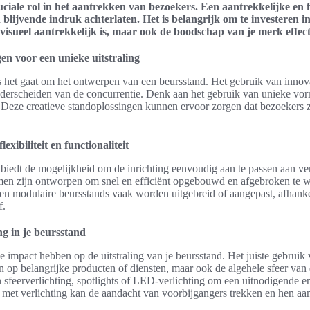
uciale rol in het aantrekken van bezoekers. Een aantrekkelijke en 
blijvende indruk achterlaten. Het is belangrijk om te investeren i
en visueel aantrekkelijk is, maar ook de boodschap van je merk effe
en voor een unieke uitstraling
 als het gaat om het ontwerpen van een beursstand. Het gebruik van innov
derscheiden van de concurrentie. Denk aan het gebruik van unieke vo
. Deze creatieve standoplossingen kunnen ervoor zorgen dat bezoekers 
exibiliteit en functionaliteit
biedt de mogelijkheid om de inrichting eenvoudig aan te passen aan ve
en zijn ontworpen om snel en efficiënt opgebouwd en afgebroken te wo
n modulaire beursstands vaak worden uitgebreid of aangepast, afhankel
f.
ng in je beursstand
 impact hebben op de uitstraling van je beursstand. Het juiste gebruik 
n op belangrijke producten of diensten, maar ook de algehele sfeer van 
feerverlichting, spotlights of LED-verlichting om een uitnodigende en 
d met verlichting kan de aandacht van voorbijgangers trekken en hen aa