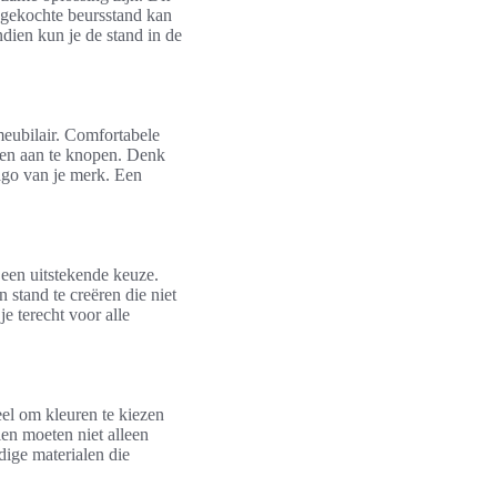
n gekochte beursstand kan
dien kun je de stand in de
meubilair. Comfortabele
ken aan te knopen. Denk
mago van je merk. Een
 een uitstekende keuze.
stand te creëren die niet
e terecht voor alle
ieel om kleuren te kiezen
len moeten niet alleen
ige materialen die