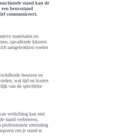
functionele stand kan de
n een beursstand
ctief communiceert.
atieve materialen en
rmen, opvallende kleuren
zich aangetrokken voelen
rschillende beurzen en
rden, wat tijd en kosten
ijk van de specifieke
van verlichting kan niet
de stand verbeteren.
professionele uitstraling
nsporen om je stand te