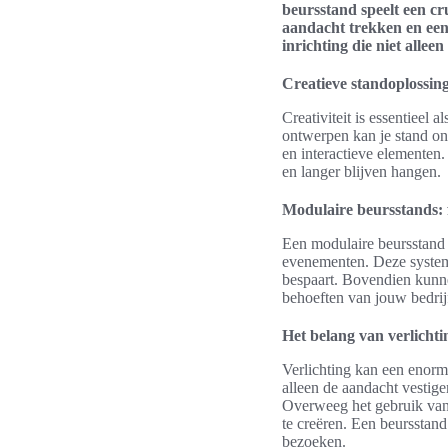
beursstand speelt een cr
aandacht trekken en een 
inrichting die niet alle
Creatieve standoplossing
Creativiteit is essentieel
ontwerpen kan je stand on
en interactieve elementen
en langer blijven hangen.
Modulaire beursstands: fl
Een modulaire beursstand 
evenementen. Deze system
bespaart. Bovendien kunne
behoeften van jouw bedrij
Het belang van verlichti
Verlichting kan een enorme
alleen de aandacht vestige
Overweeg het gebruik van s
te creëren. Een beursstan
bezoeken.