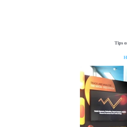
Tips 
H