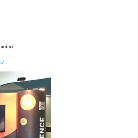
ontact
n?