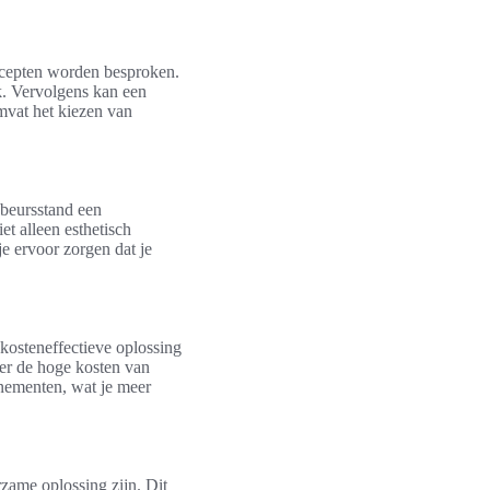
ncepten worden besproken.
k. Vervolgens kan een
omvat het kiezen van
 beursstand een
et alleen esthetisch
e ervoor zorgen dat je
kosteneffectieve oplossing
er de hoge kosten van
enementen, wat je meer
zame oplossing zijn. Dit