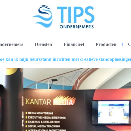
ondernemers
Diensten
Financieel
Producten
C
oe kan ik mijn beursstand inrichten met creatieve standoplossinge