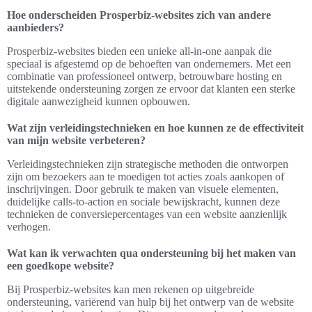
kosteneffectieve website oplossing.
Wat zijn de belangrijkste kenmerken van een
mobielvriendelijke website?
Een mobielvriendelijke website is ontworpen om goed te
functioneren op mobiele apparaten, waardoor gebruikers een
optimale ervaring krijgen. Belangrijke kenmerken zijn responsief
ontwerp, snelle laadtijden, en intuïtieve navigatie, die allemaal
bijdragen aan een hogere conversie.
Hoe onderscheiden Prosperbiz-websites zich van andere
aanbieders?
Prosperbiz-websites bieden een unieke all-in-one aanpak die
speciaal is afgestemd op de behoeften van ondernemers. Met een
combinatie van professioneel ontwerp, betrouwbare hosting en
uitstekende ondersteuning zorgen ze ervoor dat klanten een sterke
digitale aanwezigheid kunnen opbouwen.
Wat zijn verleidingstechnieken en hoe kunnen ze de effectiviteit
van mijn website verbeteren?
Verleidingstechnieken zijn strategische methoden die ontworpen
zijn om bezoekers aan te moedigen tot acties zoals aankopen of