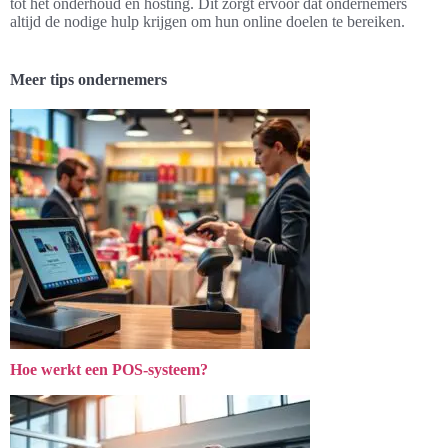
inschrijvingen. Door gebruik te maken van visuele elementen,
duidelijke calls-to-action en sociale bewijskracht, kunnen deze
technieken de conversiepercentages van een website aanzienlijk
verhogen.
Wat kan ik verwachten qua ondersteuning bij het maken van
een goedkope website?
Bij Prosperbiz-websites kan men rekenen op uitgebreide
ondersteuning, variërend van hulp bij het ontwerp van de website
tot het onderhoud en hosting. Dit zorgt ervoor dat ondernemers
altijd de nodige hulp krijgen om hun online doelen te bereiken.
Meer tips ondernemers