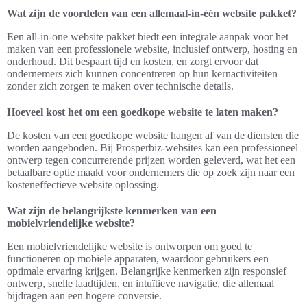
duidelijke call-to-actions en strategische beeldkeuze, kan het
conversiepercentage aanzienlijk verhogen.
Het combineren van uitstekende website hosting met een
professioneel ontwerp vormt een krachtige basis voor iedere online
onderneming. Door aandacht te besteden aan deze cruciale
elementen, kan men niet alleen de gebruikerservaring verbeteren,
maar ook de kans op succes maximaliseren.
FAQ
Wat zijn de voordelen van een allemaal-in-één website pakket?
Een all-in-one website pakket biedt een integrale aanpak voor het
maken van een professionele website, inclusief ontwerp, hosting en
onderhoud. Dit bespaart tijd en kosten, en zorgt ervoor dat
ondernemers zich kunnen concentreren op hun kernactiviteiten
zonder zich zorgen te maken over technische details.
Hoeveel kost het om een goedkope website te laten maken?
De kosten van een goedkope website hangen af van de diensten die
worden aangeboden. Bij Prosperbiz-websites kan een professioneel
ontwerp tegen concurrerende prijzen worden geleverd, wat het een
betaalbare optie maakt voor ondernemers die op zoek zijn naar een