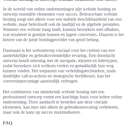
In vergelijking met andere aanbieders websites, biedt Prosperbiz
een meer geïntegreerde aanpak die de technologische drempels
voor ondernemers verlaagt. Door de focus op kwaliteit en
gebruiksgemak kunnen klanten zich richten op het laten groeien
van hun bedrijf in plaats van zich zorgen te maken over technische
hindernissen. Het is deze combinatie van diensten en
gebruiksvriendelijkheid die Prosperbiz-websites een unieke positie
verleent in de competitieve digitale wereld.
Website hosting en ontwerp: cruciale elementen voor succes
In de wereld van online ondernemingen zijn website hosting en
ontwerp essentiële elementen voor succes. Betrouwbare website
hosting zorgt niet alleen voor een stabiele beschikbaarheid van een
website, maar beïnvloedt ook de laadtijd en de algehele prestaties.
Wanneer een website traag laadt, kunnen bezoekers snel afhaken,
wat resulteert in gemiste kansen en lagere conversies. Daarom is het
kiezen van de juiste hostingprovider van groot belang.
Daarnaast is het webontwerp cruciaal voor het creëren van een
aantrekkelijke en gebruiksvriendelijke ervaring. Een doordacht
ontwerp houdt rekening met de navigatie, kleuren en lettertypen,
zodat bezoekers zich welkom voelen en gemakkelijk hun weg
kunnen vinden. Het toepassen van verleidingstechnieken, zoals